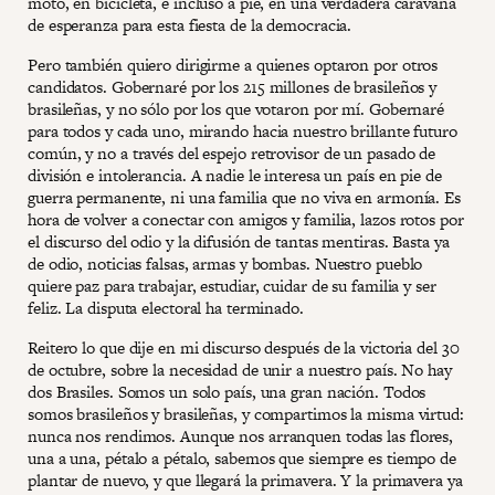
moto, en bicicleta, e incluso a pie, en una verdadera caravana
de esperanza para esta fiesta de la democracia.
Pero también quiero dirigirme a quienes optaron por otros
candidatos. Gobernaré por los 215 millones de brasileños y
brasileñas, y no sólo por los que votaron por mí. Gobernaré
para todos y cada uno, mirando hacia nuestro brillante futuro
común, y no a través del espejo retrovisor de un pasado de
división e intolerancia. A nadie le interesa un país en pie de
guerra permanente, ni una familia que no viva en armonía. Es
hora de volver a conectar con amigos y familia, lazos rotos por
el discurso del odio y la difusión de tantas mentiras. Basta ya
de odio, noticias falsas, armas y bombas. Nuestro pueblo
quiere paz para trabajar, estudiar, cuidar de su familia y ser
feliz. La disputa electoral ha terminado.
Reitero lo que dije en mi discurso después de la victoria del 30
de octubre, sobre la necesidad de unir a nuestro país. No hay
dos Brasiles. Somos un solo país, una gran nación. Todos
somos brasileños y brasileñas, y compartimos la misma virtud:
nunca nos rendimos. Aunque nos arranquen todas las flores,
una a una, pétalo a pétalo, sabemos que siempre es tiempo de
plantar de nuevo, y que llegará la primavera. Y la primavera ya