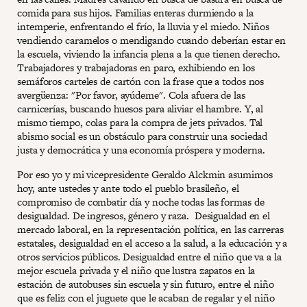
comida para sus hijos. Familias enteras durmiendo a la
intemperie, enfrentando el frío, la lluvia y el miedo. Niños
vendiendo caramelos o mendigando cuando deberían estar en
la escuela, viviendo la infancia plena a la que tienen derecho.
Trabajadores y trabajadoras en paro, exhibiendo en los
semáforos carteles de cartón con la frase que a todos nos
avergüenza: "Por favor, ayúdeme". Cola afuera de las
carnicerías, buscando huesos para aliviar el hambre. Y, al
mismo tiempo, colas para la compra de jets privados. Tal
abismo social es un obstáculo para construir una sociedad
justa y democrática y una economía próspera y moderna.
Por eso yo y mi vicepresidente Geraldo Alckmin asumimos
hoy, ante ustedes y ante todo el pueblo brasileño, el
compromiso de combatir día y noche todas las formas de
desigualdad. De ingresos, género y raza. Desigualdad en el
mercado laboral, en la representación política, en las carreras
estatales, desigualdad en el acceso a la salud, a la educación y a
otros servicios públicos. Desigualdad entre el niño que va a la
mejor escuela privada y el niño que lustra zapatos en la
estación de autobuses sin escuela y sin futuro, entre el niño
que es feliz con el juguete que le acaban de regalar y el niño