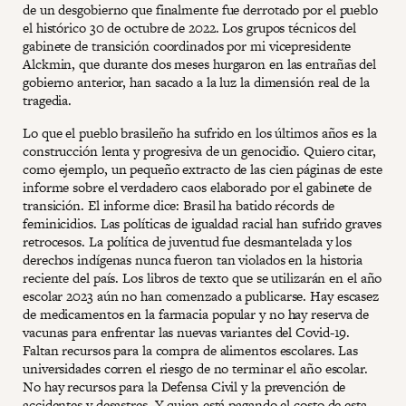
de un desgobierno que finalmente fue derrotado por el pueblo
el histórico 30 de octubre de 2022. Los grupos técnicos del
gabinete de transición coordinados por mi vicepresidente
Alckmin, que durante dos meses hurgaron en las entrañas del
gobierno anterior, han sacado a la luz la dimensión real de la
tragedia.
Lo que el pueblo brasileño ha sufrido en los últimos años es la
construcción lenta y progresiva de un genocidio. Quiero citar,
como ejemplo, un pequeño extracto de las cien páginas de este
informe sobre el verdadero caos elaborado por el gabinete de
transición. El informe dice: Brasil ha batido récords de
feminicidios. Las políticas de igualdad racial han sufrido graves
retrocesos. La política de juventud fue desmantelada y los
derechos indígenas nunca fueron tan violados en la historia
reciente del país. Los libros de texto que se utilizarán en el año
escolar 2023 aún no han comenzado a publicarse. Hay escasez
de medicamentos en la farmacia popular y no hay reserva de
vacunas para enfrentar las nuevas variantes del Covid-19.
Faltan recursos para la compra de alimentos escolares. Las
universidades corren el riesgo de no terminar el año escolar.
No hay recursos para la Defensa Civil y la prevención de
accidentes y desastres. Y quien está pagando el costo de esta