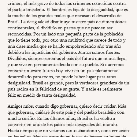
crimen, el más grave de todos los crímenes cometidos contra
el pueblo brasileño. El hambre es hija de la desigualdad, que es
la madre de los grandes males que retrasan el desarrollo de
Brasil. La desigualdad disminuye nuestro país de dimensiones
continentales, al dividirlo en partes que no pueden ser
reconocidas. Por un lado una pequeña parte de la población
que lo tiene todo, por otro una multitud que carece de todo y
una clase media que se ha ido empobreciendo año tras año
debido a las injusticias del gobierno. Juntos somos fuertes.
Divididos, siempre seremos el país del futuro que nunca llega,
y que vive en permanente deuda con su pueblo. Si queremos
construir nuestro futuro hoy, vivir en un país plenamente
desarrollado para todos, no puede haber lugar para tanta
desigualdad. Brasil es grande, pero la verdadera grandeza de un
país radica en la felicidad de su gente. Y nadie es realmente
feliz en medio de tanta desigualdad.
Amigos míos, cuando digo gobernar, quiero decir cuidar. Más
que gobernar, cuidaré de este país y del pueblo brasileño con
mucho cariño. En los últimos años, Brasil se ha vuelto a
convertir en uno de los países más desiguales del mundo.
Hacía tiempo que no veíamos tanto abandono y consternación
en las calles. Madres cavando en busca de basura en busca de