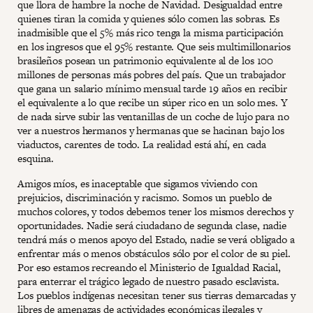
que llora de hambre la noche de Navidad. Desigualdad entre
quienes tiran la comida y quienes sólo comen las sobras. Es
inadmisible que el 5% más rico tenga la misma participación
en los ingresos que el 95% restante. Que seis multimillonarios
brasileños posean un patrimonio equivalente al de los 100
millones de personas más pobres del país. Que un trabajador
que gana un salario mínimo mensual tarde 19 años en recibir
el equivalente a lo que recibe un súper rico en un solo mes. Y
de nada sirve subir las ventanillas de un coche de lujo para no
ver a nuestros hermanos y hermanas que se hacinan bajo los
viaductos, carentes de todo. La realidad está ahí, en cada
esquina.
Amigos míos, es inaceptable que sigamos viviendo con
prejuicios, discriminación y racismo. Somos un pueblo de
muchos colores, y todos debemos tener los mismos derechos y
oportunidades. Nadie será ciudadano de segunda clase, nadie
tendrá más o menos apoyo del Estado, nadie se verá obligado a
enfrentar más o menos obstáculos sólo por el color de su piel.
Por eso estamos recreando el Ministerio de Igualdad Racial,
para enterrar el trágico legado de nuestro pasado esclavista.
Los pueblos indígenas necesitan tener sus tierras demarcadas y
libres de amenazas de actividades económicas ilegales y