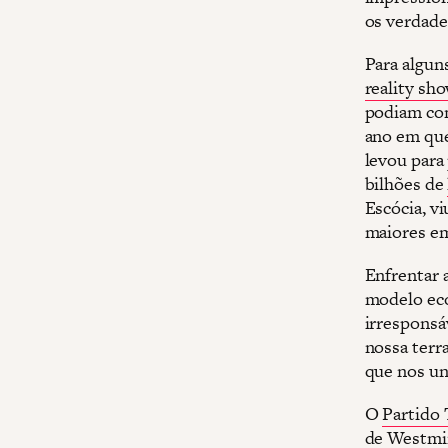
os verdade
Para algun
reality sh
podiam com
ano em que
levou para 
bilhões de
Escócia, v
maiores em
Enfrentar a
modelo eco
irresponsá
nossa terra
que nos un
O
Partido 
de Westmin