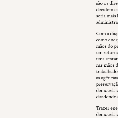
são os dir
decidem co
seria mais
administra
Com a disp
como
ener
mãos do pú
um retorno
uma restau
nas mãos d
trabalhado
as agência
preservaçã
democrátic
dividendos
Trazer ener
democrática