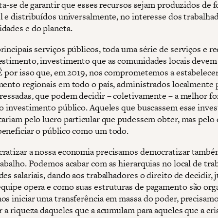
rata-se de garantir que esses recursos sejam produzidos de 
l e distribuídos universalmente, no interesse dos trabalha
dades e do planeta.
rincipais serviços públicos, toda uma série de serviços e r
estimento, investimento que as comunidades locais devem
 É por isso que, em 2019, nos comprometemos a estabelece
mento regionais em todo o país, administrados localmente 
eressadas, que podem decidir – coletivamente – a melhor f
 o investimento público. Aqueles que buscassem esse inve
tariam pelo lucro particular que pudessem obter, mas pelo
eneficiar o público como um todo.
ratizar a nossa economia precisamos democratizar també
rabalho. Podemos acabar com as hierarquias no local de trab
es salariais, dando aos trabalhadores o direito de decidir, 
quipe opera e como suas estruturas de pagamento são org
os iniciar uma transferência em massa do poder, precisam
ir a riqueza daqueles que a acumulam para aqueles que a cri