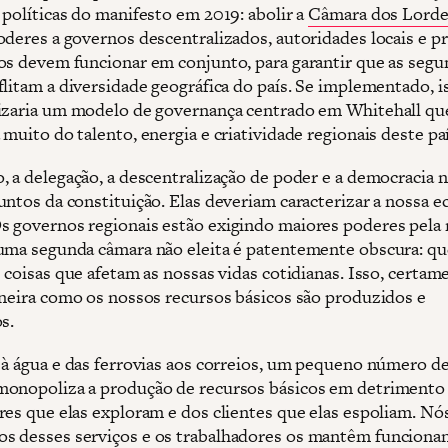
 políticas do manifesto em 2019: abolir a
Câmara dos Lorde
oderes a governos descentralizados, autoridades locais e pr
os devem funcionar em conjunto, para garantir que as segu
flitam a diversidade geográfica do país. Se implementado, i
izaria um modelo de governança centrado em Whitehall qu
muito do talento, energia e criatividade regionais deste paí
, a delegação, a descentralização de poder e a democracia 
untos da constituição. Elas deveriam caracterizar a nossa 
 governos regionais estão exigindo maiores poderes pel
uma segunda câmara não eleita é patentemente obscura: q
 coisas que afetam as nossas vidas cotidianas. Isso, certam
aneira como os nossos recursos básicos são produzidos e
s.
 à água e das ferrovias aos correios, um pequeno número d
onopoliza a produção de recursos básicos em detrimento
res que elas exploram e dos clientes que elas espoliam. Nó
 desses serviços e os trabalhadores os mantêm funciona