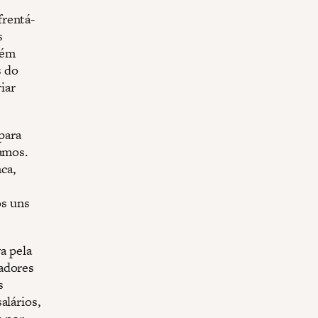
frentá-
s
bém
s do
iar
para
tamos.
ca,
os uns
va pela
hadores
s
alários,