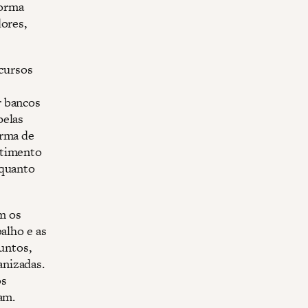
forma
dores,
ecursos
r bancos
pelas
orma de
stimento
 quanto
m os
alho e as
juntos,
anizadas.
os
am.