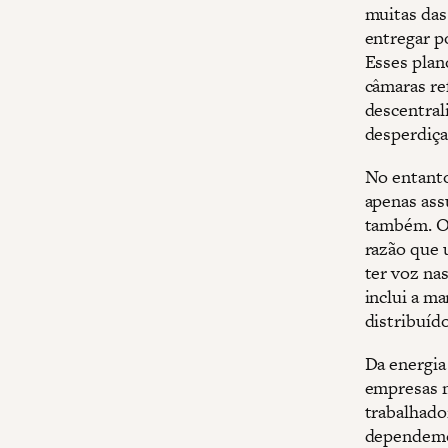
muitas das
entregar p
Esses plan
câmaras re
descentral
desperdiça 
No entanto
apenas ass
também. Os
razão que 
ter voz nas
inclui a m
distribuído
Da energia
empresas m
trabalhado
dependemos