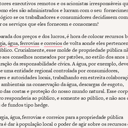
etores executivos remotos e os acionistas irresponsáveis q
mo eles são administrados e lucram com o seu fornecime
 lógico se os trabalhadores e consumidores decidissem co
r os serviços que eles fornecem e consomem?
arada dos preços e dos lucros, é hora de colocar recursos b
gia
,
água
,
ferrovias
e
correios
de volta aonde eles pertence
blico. Crucialmente, esse molde de propriedade pública nã
 aos conselhos nomeados por patrões, no estilo dos anos 
ração da responsabilidade cívica. A água, por exemplo, deve
e uma entidade regional controlada por consumidores,
res e autoridades locais, trabalhando em estreita colabora
s ambientais na conservação da água, descargas de esgoto,
o das costas e proteção do nosso mundo natural. Esse cor
o responderia ao público, e somente ao público, e não aos 
 de fundos tipo hedge.
gia, água, ferrovias e correios para a propriedade pública
 é dar à população local o poder de agir sobre os recursos 