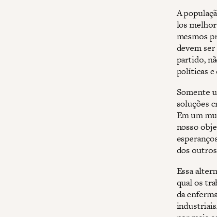
A populaçã
los melhor
mesmos pri
devem ser 
partido, nã
políticas 
Somente um
soluções c
Em um mund
nosso obje
esperanços
dos outros
Essa altern
qual os tr
da enferm
industriai