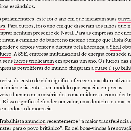
iros escândalos.
s parlamentares, este foi o ano em que iniciaram suas
carre
ows
. Para outros, foi o ano em que disseram aos filhos que 
prar nenhum presente de Natal. Para as empresas de energ
 riram a caminho do banco; no mesmo tempo que Rishi Su
perder e depois vencer a disputa pela liderança, a
Shell
obte
lucro
. A SSE, empresa multinacional de energia com sede n
iu seus
lucros triplicarem
em apenas um ano. Os lucros das 
presas petrolíferas do mundo chegaram a
quase £ 150 bilh
 crise do custo de vida significa oferecer uma alternativa a
nômico existente – um modelo que capacita empresas
veis a lucrar com a miséria dos consumidores e com a destr
. E isso significa defender um valor, uma doutrina e uma tr
e a todos: a democracia.
Trabalhista anunciou
recentemente “a maior transferência 
ster para o povo britânico”. Eu dei boas-vindas à renovaç