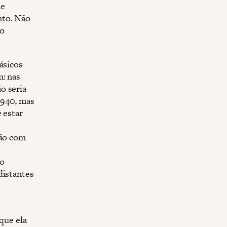
ue
nto. Não
mo
ásicos
m: nas
o seria
1940, mas
 estar
ção com
po
distantes
que ela