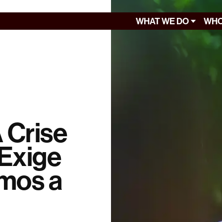
WHAT WE DO
WHO
 Crise
 Exige
mos a