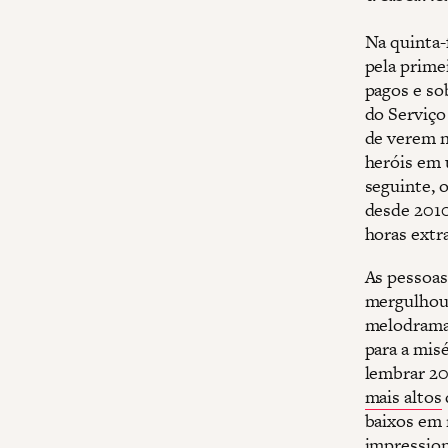
Na quinta-
pela prime
pagos e so
do Serviço
de verem n
heróis em
seguinte, 
desde 201
horas extr
As pessoas
mergulhou 
melodrama 
para a mis
lembrar 20
mais altos
baixos em 
impression