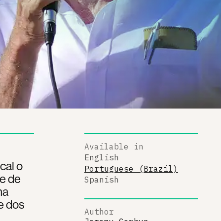
Available in
English
cal o
Portuguese (Brazil)
se de
Spanish
ma
e dos
Author