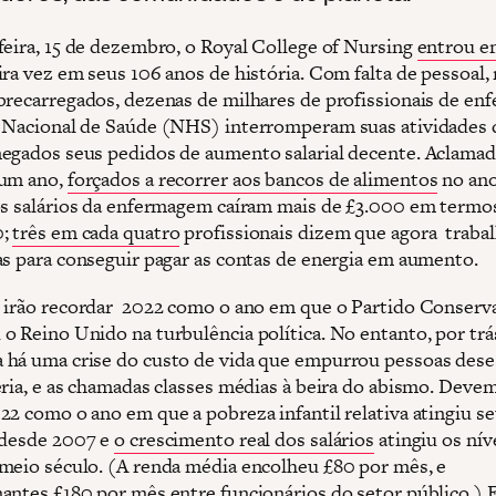
feira, 15 de dezembro, o Royal College of Nursing
entrou e
ira vez em seus 106 anos de história. Com falta de pessoal,
brecarregados, dezenas de milhares de profissionais de e
 Nacional de Saúde (NHS) interromperam suas atividades 
egados seus pedidos de aumento salarial decente. Aclama
 um ano,
forçados a recorrer aos bancos de alimentos
no an
os salários da enfermagem caíram mais de £3.000 em termos
0;
três em cada quatro
profissionais dizem que agora traba
as para conseguir pagar as contas de energia em aumento.
 irão recordar 2022 como o ano em que o Partido Conserv
o Reino Unido na turbulência política. No entanto, por trá
há uma crise do custo de vida que empurrou pessoas des
éria, e as chamadas classes médias à beira do abismo. Deve
22 como o ano em que a pobreza infantil relativa atingiu s
desde 2007 e
o crescimento real dos salários
atingiu os nív
meio século. (A renda média encolheu £80 por mês, e
antes £180 por mês entre funcionários do setor público.) 