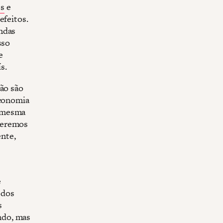
s
e
efeitos.
ndas
sso
e
s.
não são
economia
a mesma
ueremos
ente,
e
 dos
s
ndo, mas