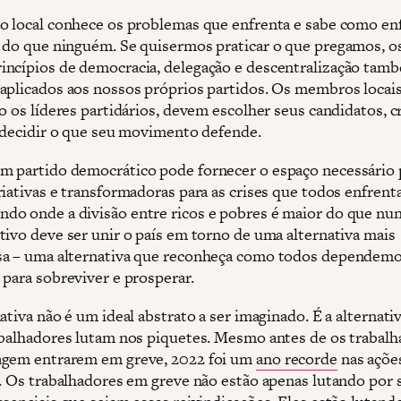
o local conhece os problemas que enfrenta e sabe como en
 do que ninguém. Se quisermos praticar o que pregamos, o
ncípios de democracia, delegação e descentralização tam
aplicados aos nossos próprios partidos. Os membros locai
o os líderes partidários, devem escolher seus candidatos, cr
e decidir o que seu movimento defende.
 partido democrático pode fornecer o espaço necessário 
riativas e transformadoras para as crises que todos enfren
o onde a divisão entre ricos e pobres é maior do que nun
tivo deve ser unir o país em torno de uma alternativa mais
a – uma alternativa que reconheça como todos dependem
 para sobreviver e prosperar.
ativa não é um ideal abstrato a ser imaginado. É a alternati
abalhadores lutam nos piquetes. Mesmo antes de os trabal
agem entrarem em greve, 2022 foi um
ano recorde
nas açõe
s. Os trabalhadores em greve não estão apenas lutando por s