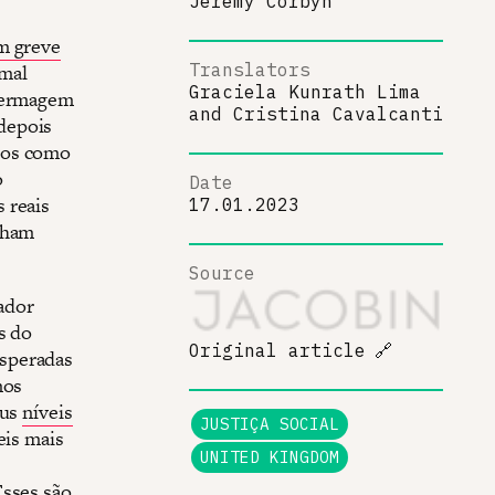
Jeremy Corbyn
m greve
 mal
Translators
Graciela Kunrath Lima
nfermagem
and
Cristina Cavalcanti
depois
dos como
o
Date
 reais
17.01.2023
lham
Source
ador
s do
Original article
🔗
esperadas
mos
eus
níveis
JUSTIÇA SOCIAL
eis mais
UNITED KINGDOM
Esses são