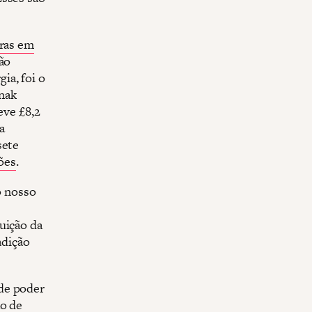
iras em
não
ia, foi o
nak
ve £8,2
a
sete
ões
.
o nosso
uição da
adição
de poder
ão de