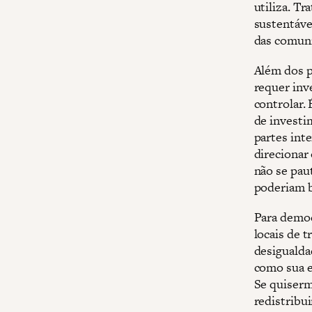
utiliza. T
sustentáve
das comuni
Além dos p
requer inv
controlar.
de investi
partes int
direcionar
não se pau
poderiam b
Para democ
locais de t
desigualdad
como sua e
Se quiserm
redistribu