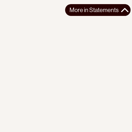
More in
Statements
More in
Statements
SOUTH AMERICA
STATEMENTS
2026-07-21
Ecuador’s Democracy Cannot Be Suspended
Statement from the Observatory of the Progressive
International