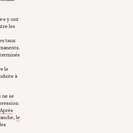
e·s y ont
tre les
es taux
rmanents.
éterminés
e le
nduite à
s ne se
 pression
Après
vanche,
le
des