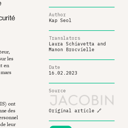
e
Author
curité
Kap Seol
Translators
Laura Schiavetta
and
Manon Brocvielle
teur,
sur les
ut en
Date
n mars
16.02.2023
Source
NIS) ont
nne des
Original article
🔗
ersonnel
 de leur