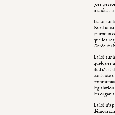
[ces person
mandats. »
La loi sur 
Nord ainsi 
journaux c
que les re
Corée du 
La loi sur 
quelques m
Sud s'est 
contexte d
communiste
législation
les organi
La loi n’a 
démocratis