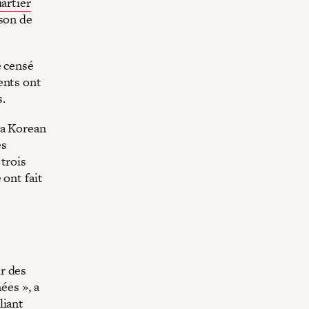
uartier
ison de
e censé
ents ont
s.
la Korean
es
trois
 ont fait
s
r des
ées », a
liant