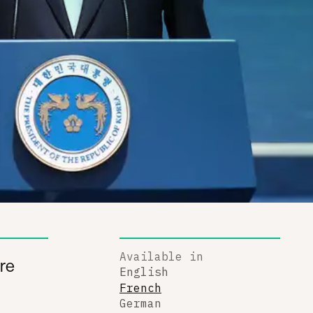
Available in
tre
English
French
German