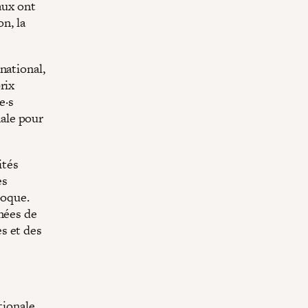
aux ont
n, la
national,
prix
e·s
nale pour
ités
es
poque.
nées de
s et des
tionale