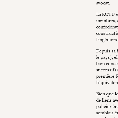
avocat.
La KCTU es
membres, e
confédérati
constructi
l’ingénierie
Depuis sa f
le pays), e
bien conse
successifs 
première f
l’équivale
Bien que l
de liens a
policier·è
semblait êt