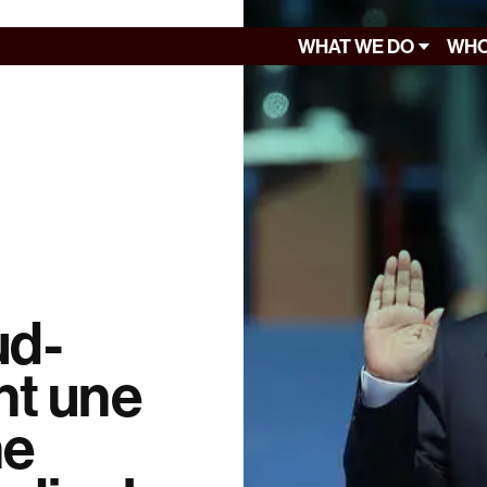
WHAT WE DO
WHO
ud-
nt une
ne