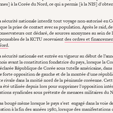
nes] à la Corée du Nord, ce qui a permis [à la NIS] d'obten
la sécurité nationale interdit tout voyage non-autorisé en 
que la prise de contact avec sa population. Après le raid, de
onservateurs ont déclaré, de sources anonymes au sein de l
sponsables de la KCTU recevaient
des ordres et financemen
Nord
.
la sécurité nationale est entrée en vigueur au début de l’ann
ois avant la constitution fondatrice du pays, lorsque la Co
déclarée République de Corée sous tutelle américaine, dans
e forte opposition de gauche et de la montée d'une républ
 rivale dans la moitié nord de la péninsule coréenne. Cett
 a été utilisée depuis lors pour supprimer l'opposition inté
sations syndicales sous prétexte de menaces militaires du 
pas bougé même lorsque le pays s’est engagé dans la voie de
ation à la fin des années 1980, lorsque des manifestations