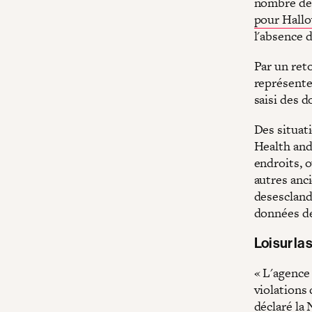
nombre de 
pour Hallo
l'absence d
Par un ret
représente
saisi des d
Des situat
Health and
endroits, 
autres anci
desesclandr
données de
Loi sur la
« L'agence
violations 
déclaré la