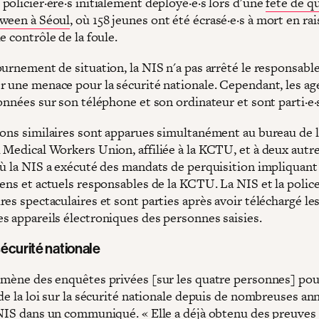
policier·ère·s initialement déployé·e·s lors d'une
fête de q
ween à Séoul
, où 158 jeunes ont été écrasé·e·s à mort en ra
e contrôle de la foule.
ournement de situation, la NIS n'a pas arrêté le responsabl
r une menace pour la sécurité nationale. Cependant, les ag
onnées sur son téléphone et son ordinateur et sont parti·e·
ions similaires sont apparues simultanément au bureau de 
 Medical Workers Union, affiliée à la KCTU, et à deux autr
où la NIS a exécuté des mandats de perquisition impliquant 
ens et actuels responsables de la KCTU. La NIS et la police
es spectaculaires et sont parties après avoir téléchargé le
s appareils électroniques des personnes saisies.
 sécurité nationale
 mène des enquêtes privées [sur les quatre personnes] pou
de la loi sur la sécurité nationale depuis de nombreuses ann
 NIS dans un communiqué. « Elle a déjà obtenu des preuves 