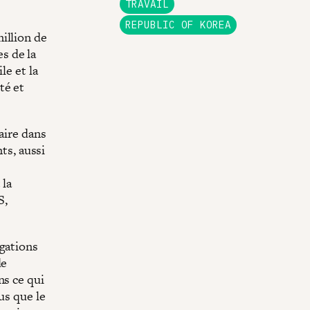
TRAVAIL
REPUBLIC OF KOREA
illion de
s de la
le et la
té et
aire dans
ts, aussi
 la
S,
égations
de
ns ce qui
us que le