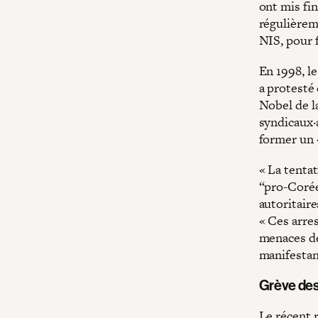
ont mis fin
régulièreme
NIS, pour 
En 1998, l
a protesté
Nobel de la
syndicaux·a
former un 
« La tentat
“pro-Corée
autoritaire
« Ces arre
menaces de
manifestan
Grève des
Le récent r