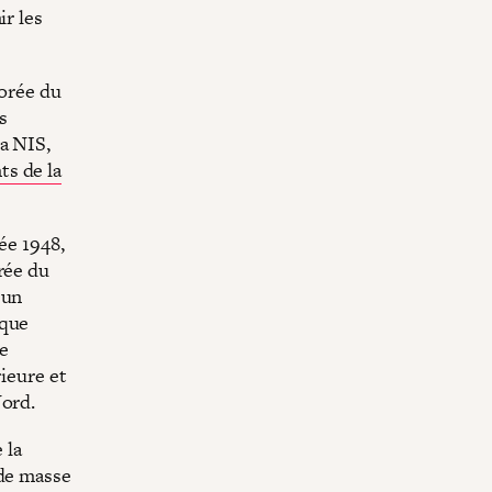
ir les
Corée du
s
a NIS,
ts de la
ée 1948,
rée du
 un
ique
e
rieure et
Nord.
 la
 de masse