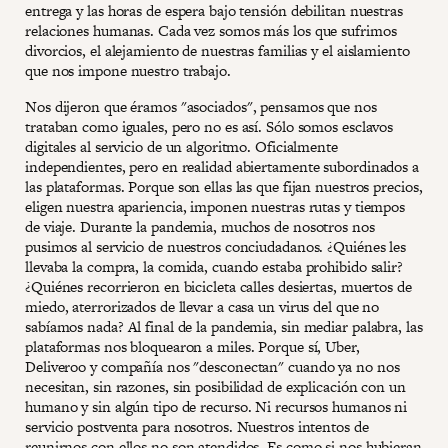
entrega y las horas de espera bajo tensión debilitan nuestras
relaciones humanas. Cada vez somos más los que sufrimos
divorcios, el alejamiento de nuestras familias y el aislamiento
que nos impone nuestro trabajo.
Nos dijeron que éramos "asociados", pensamos que nos
trataban como iguales, pero no es así. Sólo somos esclavos
digitales al servicio de un algoritmo. Oficialmente
independientes, pero en realidad abiertamente subordinados a
las plataformas. Porque son ellas las que fijan nuestros precios,
eligen nuestra apariencia, imponen nuestras rutas y tiempos
de viaje. Durante la pandemia, muchos de nosotros nos
pusimos al servicio de nuestros conciudadanos. ¿Quiénes les
llevaba la compra, la comida, cuando estaba prohibido salir?
¿Quiénes recorrieron en bicicleta calles desiertas, muertos de
miedo, aterrorizados de llevar a casa un virus del que no
sabíamos nada? Al final de la pandemia, sin mediar palabra, las
plataformas nos bloquearon a miles. Porque sí, Uber,
Deliveroo y compañía nos "desconectan" cuando ya no nos
necesitan, sin razones, sin posibilidad de explicación con un
humano y sin algún tipo de recurso. Ni recursos humanos ni
servicio postventa para nosotros. Nuestros intentos de
reunirnos con ellos no son atendidos. Es como si nos hubieran