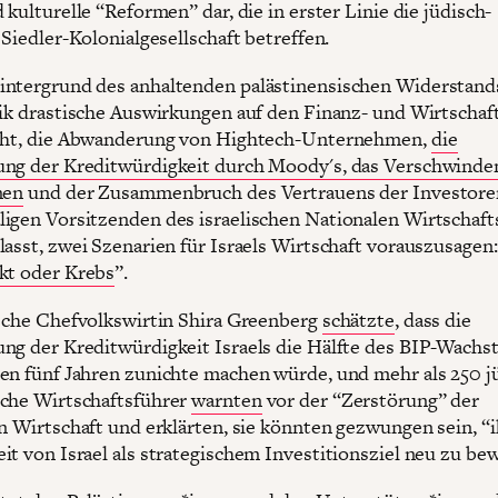
 kulturelle “Reformen” dar, die in erster Linie die jüdisch-
 Siedler-Kolonialgesellschaft betreffen.
ntergrund des anhaltenden palästinensischen Widerstand
tik drastische Auswirkungen auf den Finanz- und Wirtschaf
ucht, die Abwanderung von Hightech-Unternehmen,
die
ng der Kreditwürdigkeit durch Moody's, das Verschwinde
nen
und der Zusammenbruch des Vertrauens der Investore
igen Vorsitzenden des israelischen Nationalen Wirtschaft
lasst, zwei Szenarien für Israels Wirtschaft vorauszusagen:
kt oder Krebs
”.
ische Chefvolkswirtin Shira Greenberg
schätzte
, dass die
ng der Kreditwürdigkeit Israels die Hälfte des BIP-Wachs
en fünf Jahren zunichte machen würde, und mehr als 250 j
che Wirtschaftsführer
warnten
vor der “Zerstörung” der
en Wirtschaft und erklärten, sie könnten gezwungen sein, “
it von Israel als strategischem Investitionsziel neu zu be