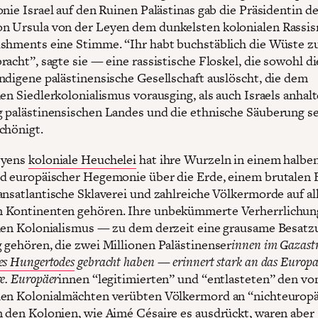
onie Israel auf den Ruinen Palästinas gab die Präsidentin d
 Ursula von der Leyen dem dunkelsten kolonialen Rassi
shments eine Stimme. “Ihr habt buchstäblich die Wüste 
acht”, sagte sie — eine rassistische Floskel, die sowohl di
ndigene palästinensische Gesellschaft auslöscht, die dem
hen Siedlerkolonialismus vorausging, als auch Israels anhal
 palästinensischen Landes und die ethnische Säuberung s
chönigt.
eyens
koloniale Heuchelei
hat ihre Wurzeln in einem halbe
d europäischer Hegemonie über die Erde, einem brutalen 
ansatlantische Sklaverei und zahlreiche Völkermorde auf al
 Kontinenten gehören. Ihre unbekümmerte Verherrlichun
hen Kolonialismus — zu dem derzeit eine grausame Besat
 gehören, die zwei Millionen Palästinenser
innen im Gazast
es Hungertodes
gebracht haben — erinnert stark an das Europa
e. Europäer
innen “legitimierten” und “entlasteten” den vo
en Kolonialmächten verübten Völkermord an “nichteurop
n den Kolonien,
wie Aimé Césaire es ausdrückt
, waren aber