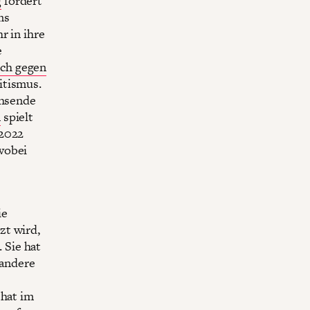
g
fordert
ms
r in ihre
e
sch gegen
itismus.
chsende
n
spielt
 2022
 wobei
ie
zt wird,
 Sie hat
andere
hat im