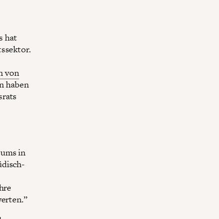
s hat
tssektor.
n von
n haben
srats
tums in
üdisch-
ihre
werten.”