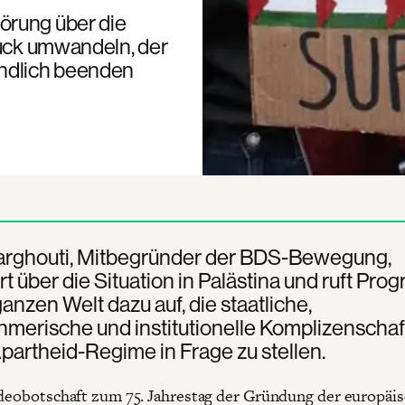
örung über die
ruck umwandeln, der
endlich beenden
rghouti, Mitbegründer der BDS-Bewegung,
ert über die Situation in Palästina und ruft Pro
ganzen Welt dazu auf, die staatliche,
merische und institutionelle Komplizenschaf
Apartheid-Regime in Frage zu stellen.
ideobotschaft zum 75. Jahrestag der Gründung der europäi