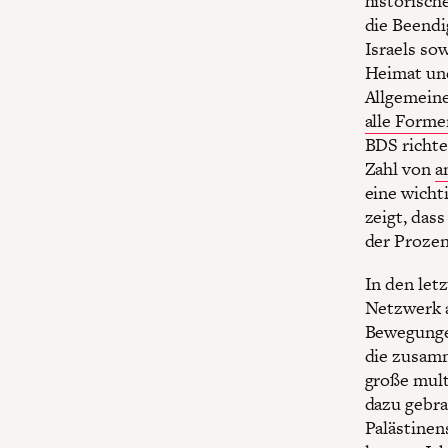
historisch
die Beendi
Israels so
Heimat und
Allgemein
alle Forme
BDS richte
Zahl von
a
eine wicht
zeigt, das
der Prozen
In den let
Netzwerk 
Bewegunge
die zusamm
große mul
dazu gebra
Palästinen