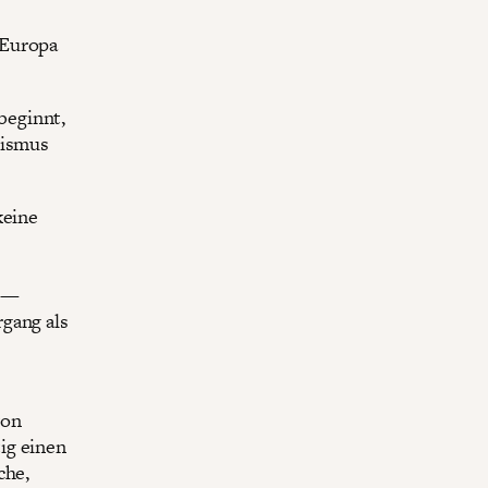
 Europa
beginnt,
lismus
keine
b —
gang als
von
ig einen
che,