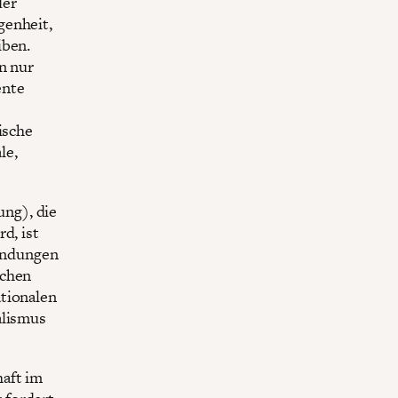
der
genheit,
iben.
n nur
ente
ische
le,
ng), die
d, ist
bindungen
schen
ationalen
alismus
haft im