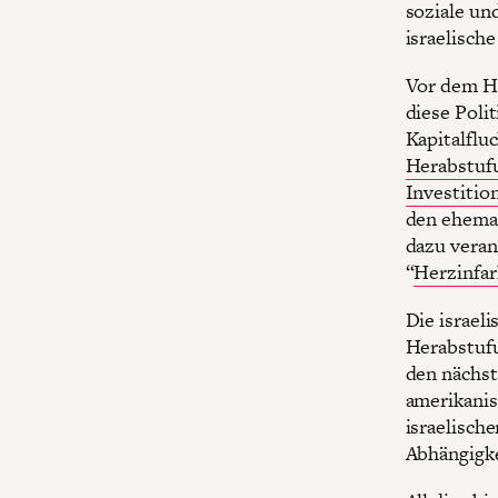
soziale und
israelische
Vor dem Hi
diese Poli
Kapitalfl
Herabstufu
Investitio
den ehemal
dazu veran
“
Herzinfar
Die israel
Herabstufu
den nächst
amerikanis
israelisch
Abhängigke