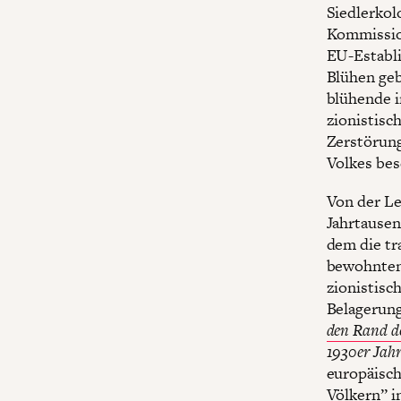
Siedlerkol
Kommission
EU-Establi
Blühen gebr
blühende i
zionistisc
Zerstörung
Volkes bes
Von der L
Jahrtausen
dem die tr
bewohnten
zionistisc
Belagerung
den Rand d
1930er Jahr
europäisch
Völkern” i