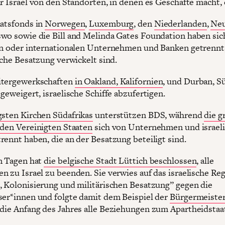
hr Israel von den Standorten, in denen es Geschäfte macht, 
aatsfonds in
Norwegen
,
Luxemburg
, den
Niederlanden
,
Neu
wo sowie die Bill and Melinda Gates Foundation haben sic
en oder internationalen Unternehmen und Banken getrennt,
sche Besatzung verwickelt sind.
itergewerkschaften
in Oakland, Kalifornien
, und Durban, Sü
geweigert, israelische Schiffe abzufertigen.
gsten Kirchen Südafrikas
unterstützen BDS, während
die g
 den Vereinigten Staaten
sich von Unternehmen und israel
rennt haben, die an der Besatzung beteiligt sind.
n Tagen hat
die belgische Stadt Lüttich beschlossen
, alle
n zu Israel zu beenden. Sie verwies auf das israelische Re
, Kolonisierung und militärischen Besatzung” gegen die
ser*innen und folgte damit dem Beispiel der
Bürgermeister
 die Anfang des Jahres alle Beziehungen zum Apartheidstaat