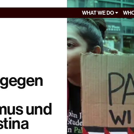
WHAT WE DO
WHO
 gegen
smus und
stina