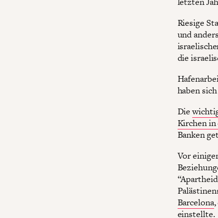
letzten Ja
Riesige St
und anders
israelisch
die israeli
Hafenarbe
haben sich 
Die
wichti
Kirchen in
Banken get
Vor einige
Beziehunge
“Apartheid
Palästinen
Barcelona
,
einstellte.