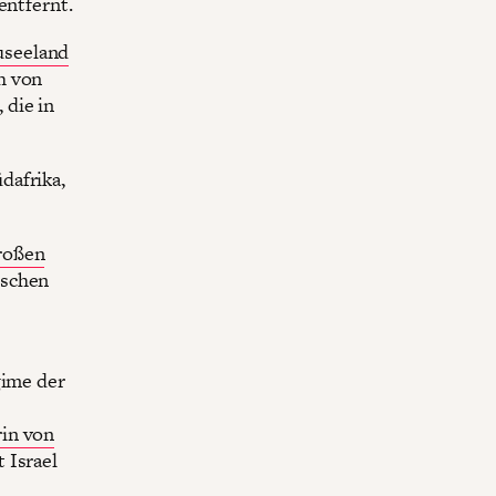
entfernt.
seeland
h von
 die in
dafrika,
roßen
ischen
gime der
in von
 Israel