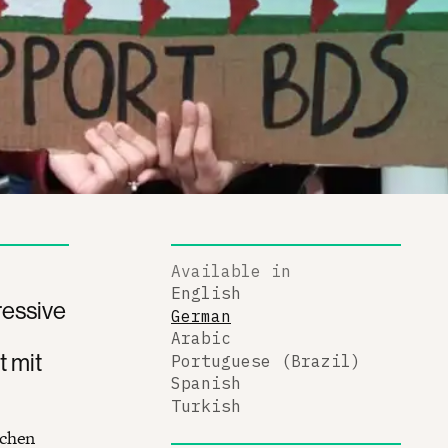
Available in
English
gressive
German
Arabic
t mit
Portuguese (Brazil)
Spanish
Turkish
schen