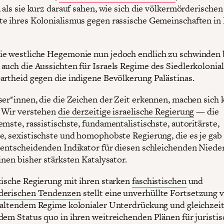
 als sie kurz darauf sahen, wie sich die völkermörderischen
e ihres Kolonialismus gegen rassische Gemeinschaften in
e westliche Hegemonie nun jedoch endlich zu schwinden 
auch die Aussichten für Israels Regime des Siedlerkolonia
artheid gegen die indigene Bevölkerung Palästinas.
ser*innen, die die Zeichen der Zeit erkennen, machen sich 
. Wir verstehen
die derzeitige israelische Regierung
— die
mste, rassistischste, fundamentalistischste, autoritärste,
e, sexistischste und homophobste Regierung, die es je ga
 entscheidenden Indikator für diesen schleichenden Nieder
inen bisher stärksten Katalysator.
tische Regierung mit ihren starken
faschistischen
und
derischen Tendenzen
stellt eine unverhüllte Fortsetzung 
haltendem Regime kolonialer Unterdrückung und gleichzeit
dem Status quo in ihren weitreichenden Plänen für juristis