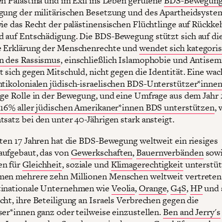
en Palästina und im Exil ins Leben gerufene
BDS-Bewegun
gung der militärischen Besetzung und des Apartheidsyste
wie das Recht der palästinensischen Flüchtlinge auf Rückkeh
 auf Entschädigung. Die BDS-Bewegung stützt sich auf di
e Erklärung der Menschenrechte und
wendet sich kategori
n des Rassismus
, einschließlich Islamophobie und Antisem
t sich gegen Mitschuld, nicht gegen die Identität. Eine wa
ntikolonialen jüdisch-israelischen BDS-Unterstützer*inne
ige Rolle in der Bewegung, und eine Umfrage aus dem Jahr
s
16% aller jüdischen Amerikaner*innen BDS unterstützen
,
tsatz bei den unter 40-Jährigen stark ansteigt.
zten 17 Jahren hat die BDS-Bewegung weltweit ein riesiges
aufgebaut, das von
Gewerkschaften
,
Bauernverbänden
sow
n für
Gleichheit
, soziale und
Klimagerechtigkeit
unterstüt
en mehrere zehn Millionen Menschen weltweit vertreten.
tinationale Unternehmen wie
Veolia
,
Orange
,
G4S
,
HP
und 
cht, ihre Beteiligung an Israels Verbrechen gegen die
ser*innen ganz oder teilweise einzustellen.
Ben and Jerry's