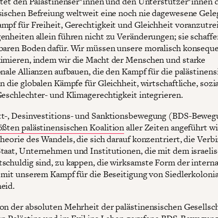
ietet den Palästinenser*innen und den Unterstützer*innen 
sischen Befreiung weltweit eine noch nie dagewesene Gele
mpf für Freiheit, Gerechtigkeit und Gleichheit voranzutre
enheiten allein führen nicht zu Veränderungen; sie schaffe
baren Boden dafür. Wir müssen unsere moralisch konsequ
imieren, indem wir die Macht der Menschen und starke
onale Allianzen aufbauen, die den Kampf für die palästinens
n die globalen Kämpfe für Gleichheit, wirtschaftliche, sozia
Geschlechter- und Klimagerechtigkeit integrieren.
t-, Desinvestitions- und Sanktionsbewegung (BDS-Bewegu
ößten palästinensischen Koalition
aller Zeiten angeführt wir
Theorie des Wandels, die sich darauf konzentriert, die Ver
taat, Unternehmen und Institutionen, die mit dem israeli
schuldig sind, zu kappen, die wirksamste Form der intern
t mit unserem Kampf für die Beseitigung von Siedlerkoloni
heid.
on der absoluten Mehrheit der palästinensischen Gesellsc