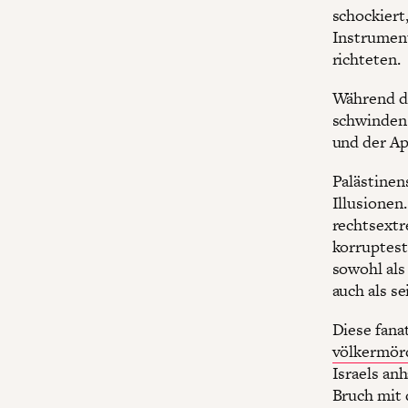
schockiert,
Instrument
richteten.
Während di
schwinden 
und der Ap
Palästinen
Illusionen
rechtsextre
korruptest
sowohl als
auch als se
Diese fana
völkermör
Israels an
Bruch mit 