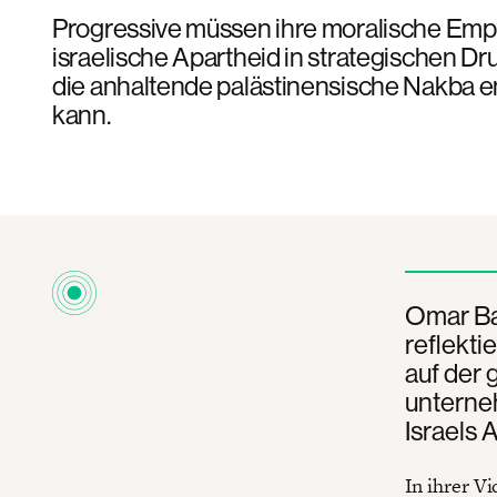
Progressive müssen ihre moralische Emp
israelische Apartheid in strategischen D
die anhaltende palästinensische Nakba 
kann.
Omar Ba
reflekti
auf der 
unterneh
Israels 
In ihrer V