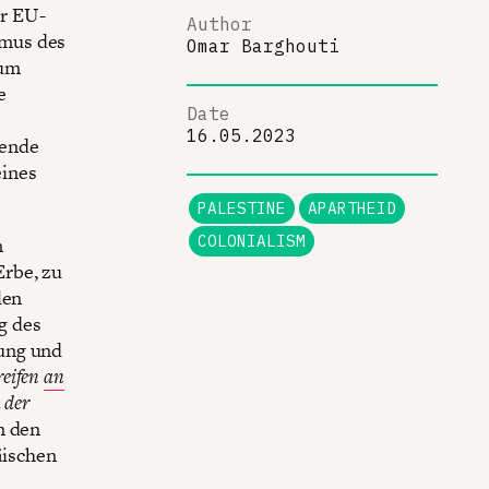
er EU-
Author
smus des
Omar Barghouti
zum
e
Date
16.05.2023
tende
eines
PALESTINE
APARTHEID
COLONIALISM
n
Erbe, zu
len
g des
zung und
reifen
an
 der
n den
äischen