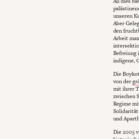
All dies b
palästinen
unseren Ka
Aber Geleg
den frucht
Arbeit max
intersekti
Befreiung i
indigene, 
Die Boykot
von der
gr
mit ihrer 
zwischen S
Regime mit
Solidaritä
und Apart
Die 2005 v