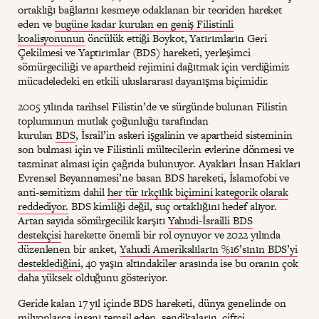
ortaklığı bağlarını kesmeye odaklanan bir teoriden hareket
eden ve
bugüne kadar kurulan en geniş Filistinli
koalisyonunun
öncülük ettiği Boykot, Yatırımların Geri
Çekilmesi ve Yaptırımlar (BDS) hareketi, yerleşimci
sömürgeciliği ve apartheid rejimini dağıtmak için verdiğimiz
mücadeledeki en etkili uluslararası dayanışma biçimidir.
2005 yılında tarihsel Filistin’de ve sürgünde bulunan Filistin
toplumunun mutlak çoğunluğu tarafından
kurulan
BDS
, İsrail’in askeri işgalinin ve apartheid sisteminin
son bulması için ve Filistinli mültecilerin evlerine dönmesi ve
tazminat alması için çağrıda bulunuyor. Ayakları İnsan Hakları
Evrensel Beyannamesi’ne basan BDS hareketi, İslamofobi ve
anti-semitizm dahil
her tür ırkçılık biçimini kategorik olarak
reddediyor.
BDS kimliği değil, suç ortaklığını hedef alıyor.
Artan sayıda sömürgecilik karşıtı
Yahudi-İsrailli BDS
destekçisi
harekette önemli bir rol oynuyor ve 2022 yılında
düzenlenen bir anket,
Yahudi Amerikalıların %16’sının BDS’yi
desteklediğini
, 40 yaşın altındakiler arasında ise bu oranın çok
daha yüksek olduğunu gösteriyor.
Geride kalan 17 yıl içinde BDS hareketi, dünya genelinde on
milyonlarca insanı temsil eden,
sendikaların
,
çiftçi