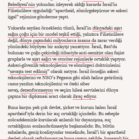
Belediyesi’nin
yolundan izleyerek aldığı kararda İsrail’in
Filistinlilere uyguladığı “apartheid, sömürgeleştirme ve askeri
işgal” rejimine gönderme yaptı.
Yukarıda sayılan örneklerin tümü, İsrail’in
dünyadaki aşırı
sağın çoğu için bir model teşkil ettiği
, yalnızca Filistinlilere
değil,
dünya çapındaki milyonlarca insana da
zarar verdiği
yönündeki büyüyen bir anlayışı yansıtıyor. İsrail, Batı’da
bulunan ve çoğu
çekirdeği itibariyle anti-semitist olan
faşist
gruplarla ve
aşırı sağcı ve otoriter rejimlerle
ortaklık yapıyor.
Askeri-güvenlik teknolojilerini ve sömürgeci doktrinlerini
“
savaşta test edilmiş
” olarak satıyor. İsrail örneğin askeri
teknolojilerini ve NSO’s Pegasus gibi silah haline getirilmiş
casus yazılım teknolojilerini ve öteki siber
savaş,
dezenformasyon
ve seçim hilesi servislerini dünya
çapına bir diplomasi aracı olarak
ihraç ediyor
.
Buna karşın pek çok devlet, şirket ve kurum halen İsrail
apartheid’ıyla derin bir suç ortaklığı içindedir. Bu sebeple
mücadelemizle kurulacak anlamlı bir dayanışma, suç
ortaklığının sonlandırılmasıyla başlamalıdır. Bu, bütün
sahalarda, geniş koalisyonlar temelinde, İsrail’i bir apartheid
devleti olarak yaftalamayı ve buna uygun şekilde, kapsamlı bir