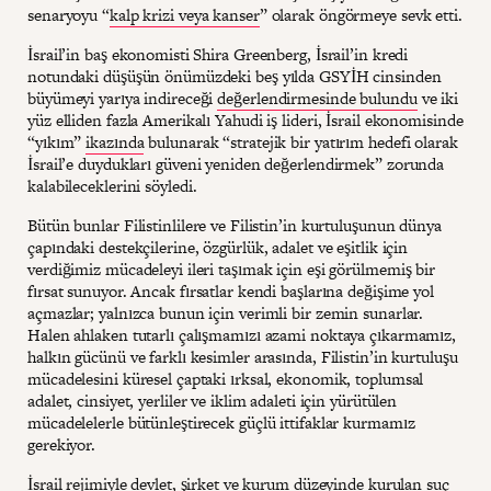
senaryoyu “
kalp krizi veya kanser
” olarak öngörmeye sevk etti.
İsrail’in baş ekonomisti Shira Greenberg, İsrail’in kredi
notundaki düşüşün önümüzdeki beş yılda GSYİH cinsinden
büyümeyi yarıya indireceği
değerlendirmesinde bulundu
ve iki
yüz elliden fazla Amerikalı Yahudi iş lideri, İsrail ekonomisinde
“yıkım”
ikazında
bulunarak “stratejik bir yatırım hedefi olarak
İsrail’e duydukları güveni yeniden değerlendirmek” zorunda
kalabileceklerini söyledi.
Bütün bunlar Filistinlilere ve Filistin’in kurtuluşunun dünya
çapındaki destekçilerine, özgürlük, adalet ve eşitlik için
verdiğimiz mücadeleyi ileri taşımak için eşi görülmemiş bir
fırsat sunuyor. Ancak fırsatlar kendi başlarına değişime yol
açmazlar; yalnızca bunun için verimli bir zemin sunarlar.
Halen ahlaken tutarlı çalışmamızı azami noktaya çıkarmamız,
halkın gücünü ve farklı kesimler arasında, Filistin’in kurtuluşu
mücadelesini küresel çaptaki ırksal, ekonomik, toplumsal
adalet, cinsiyet, yerliler ve iklim adaleti için yürütülen
mücadelelerle bütünleştirecek güçlü ittifaklar kurmamız
gerekiyor.
İsrail rejimiyle devlet, şirket ve kurum düzeyinde kurulan suç