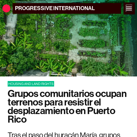
PROGRESSIVE
INTERNATIONAL
HOUSING AND LAND RIGHTS
Grupos comunitarios ocupan
terrenos para resistir el
desplazamiento en Puerto
Rico
Tras el paso del huracán María, grupos