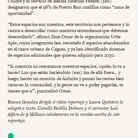
Unidos y el Servicio de Rentas Internas Federal (IRS)
designaron que el 98% de Puerto Rico cualifica como “zona de
oportunidad”.
“Estos espacios son nuestros, este territorio nos pertenece y lo
vamos a desarrollar como nosotrxs entendamos que debemos
desarrollarlo”, afirmó Zeus Omar de la organización Urbe
Apie, cuyxs integrantes han rescatado 8 espacios abandonados
en el casco urbano de Caguas, y ya han identificado docenas
de espacios adicionales que quieren adquirir para 2030.
“Si nosotrxs no rescatamos nuestros espacios, ¿quién lo va a
hacer? Lxs que están haciéndolo (son) lxs de allá fuera… y
luego, hacen un montón de Airbnbs y ponen las rentas bien
caras en la comunidad, y la gente no va a poder pagarlas, se
tienen que ir”, puntualizó Omar.
Bianca Graulau dirigió el video reportaje y Laura Quintero lo
adaptó a texto. Camille Padilla Dalmau y el corrector Luis
Alfaro de 9 Millones colaboraron en la versión escrita de este
reportaje.