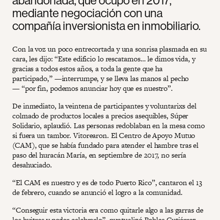
mediante negociación con una
compañía inversionista en inmobiliario.
Con la voz un poco entrecortada y una sonrisa plasmada en su
cara, les dijo: “Este edificio lo rescatamos… le dimos vida, y
gracias a todos estos años, a toda la gente que ha
participado,” —interrumpe, y se lleva las manos al pecho
— “por fin, podemos anunciar hoy que es nuestro”.
De inmediato, la veintena de participantes y voluntarixs del
colmado de productos locales a precios asequibles, Súper
Solidario, aplaudió. Las personas redoblaban en la mesa como
si fuera un tambor. Vitorearon. El Centro de Apoyo Mutuo
(CAM), que se había fundado para atender el hambre tras el
paso del huracán María, en septiembre de 2017, no sería
desahuciado.
“El CAM es nuestro y es de todo Puerto Rico”, cantaron el 13
de febrero, cuando se anunció el logro a la comunidad.
“Conseguir esta victoria era como quitarle algo a las garras de
los buitres y poder celebrarlo”, puntualizó Robles Gutiérrez,