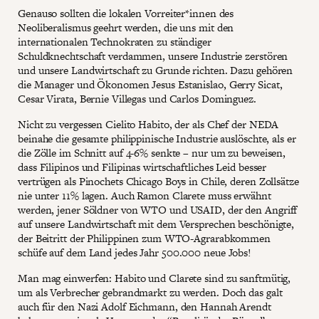
Genauso sollten die lokalen Vorreiter*innen des
Neoliberalismus geehrt werden, die uns mit den
internationalen Technokraten zu ständiger
Schuldknechtschaft verdammen, unsere Industrie zerstören
und unsere Landwirtschaft zu Grunde richten. Dazu gehören
die Manager und Ökonomen Jesus Estanislao, Gerry Sicat,
Cesar Virata, Bernie Villegas und Carlos Dominguez.
Nicht zu vergessen Cielito Habito, der als Chef der NEDA
beinahe die gesamte philippinische Industrie auslöschte, als er
die Zölle im Schnitt auf 4-6% senkte – nur um zu beweisen,
dass Filipinos und Filipinas wirtschaftliches Leid besser
vertrügen als Pinochets Chicago Boys in Chile, deren Zollsätze
nie unter 11% lagen. Auch Ramon Clarete muss erwähnt
werden, jener Söldner von WTO und USAID, der den Angriff
auf unsere Landwirtschaft mit dem Versprechen beschönigte,
der Beitritt der Philippinen zum WTO-Agrarabkommen
schüfe auf dem Land jedes Jahr 500.000 neue Jobs!
Man mag einwerfen: Habito und Clarete sind zu sanftmütig,
um als Verbrecher gebrandmarkt zu werden. Doch das galt
auch für den Nazi Adolf Eichmann, den Hannah Arendt