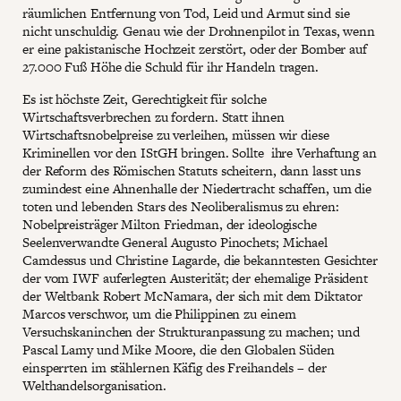
räumlichen Entfernung von Tod, Leid und Armut sind sie
nicht unschuldig. Genau wie der Drohnenpilot in Texas, wenn
er eine pakistanische Hochzeit zerstört, oder der Bomber auf
27.000 Fuß Höhe die Schuld für ihr Handeln tragen.
Es ist höchste Zeit, Gerechtigkeit für solche
Wirtschaftsverbrechen zu fordern. Statt ihnen
Wirtschaftsnobelpreise zu verleihen, müssen wir diese
Kriminellen vor den IStGH bringen. Sollte ihre Verhaftung an
der Reform des Römischen Statuts scheitern, dann lasst uns
zumindest eine Ahnenhalle der Niedertracht schaffen, um die
toten und lebenden Stars des Neoliberalismus zu ehren:
Nobelpreisträger Milton Friedman, der ideologische
Seelenverwandte General Augusto Pinochets; Michael
Camdessus und Christine Lagarde, die bekanntesten Gesichter
der vom IWF auferlegten Austerität; der ehemalige Präsident
der Weltbank Robert McNamara, der sich mit dem Diktator
Marcos verschwor, um die Philippinen zu einem
Versuchskaninchen der Strukturanpassung zu machen; und
Pascal Lamy und Mike Moore, die den Globalen Süden
einsperrten im stählernen Käfig des Freihandels – der
Welthandelsorganisation.