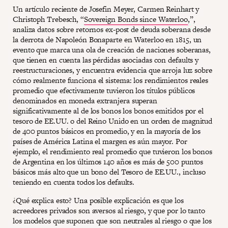
Un artículo reciente de Josefin Meyer, Carmen Reinhart y
Christoph Trebesch, “
Sovereign Bonds since Waterloo
,”,
analiza datos sobre retornos ex-post de deuda soberana desde
la derrota de Napoleón Bonaparte en Waterloo en 1815, un
evento que marca una ola de creación de naciones soberanas,
que tienen en cuenta las pérdidas asociadas con defaults y
reestructuraciones, y encuentra evidencia que arroja luz sobre
cómo realmente funciona el sistema: los rendimientos reales
promedio que efectivamente tuvieron los títulos públicos
denominados en moneda extranjera superan
significativamente al de los bonos los bonos emitidos por el
tesoro de EE.UU. o del Reino Unido en un orden de magnitud
de 400 puntos básicos en promedio, y en la mayoría de los
países de América Latina el margen es aún mayor. Por
ejemplo, el rendimiento real promedio que tuvieron los bonos
de Argentina en los últimos 140 años es más de 500 puntos
básicos más alto que un bono del Tesoro de EE.UU., incluso
teniendo en cuenta todos los defaults.
¿Qué explica esto? Una posible explicación es que los
acreedores privados son aversos al riesgo, y que por lo tanto
los modelos que suponen que son neutrales al riesgo o que los