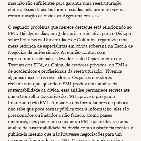
mas não são suficientes para garantir uma reestruturação
efetiva. Essas cláusulas foram testadas pela primeira vez na
reestruturação da dívida da Argentina em 2020.
O segundo problema que merece destaque está relacionado ao
FMI. Há alguns dias, em 3 de abril, a Iniciativa para o Diálogo
sobre Políticas da Universidade de Columbia organizou uma
mesa redonda de especialistas em dívida soberana na Escola de
Negócios da universidade. A reunião contou com
representantes de países devedores, do Departamento do
Tesouro dos EUA, da China, de credores privados, do FMI e
de acadêmicos e profissionais da reestruturação. Tivemos
algumas discussões reveladoras. Os países devedores
reclamaram que, quando o FMI produz uma análise da
sustentabilidade da dívida, essa análise permanece secreta até
que o Conselho Executivo do FMI aprove o programa
financiado pelo FMI. A maioria dos formuladores de políticas
não sabe que pode tornar pública toda a informação; eles são
pressionados ou instados a não fazê-lo. Como países
membros, eles poderiam solicitar ao FMI que realizasse uma
análise de sustentabilidade da dívida como assistência técnica e
publicá-la mesmo que não houvesse negociações para um
programa financiado pelo FMI. Os países também podem