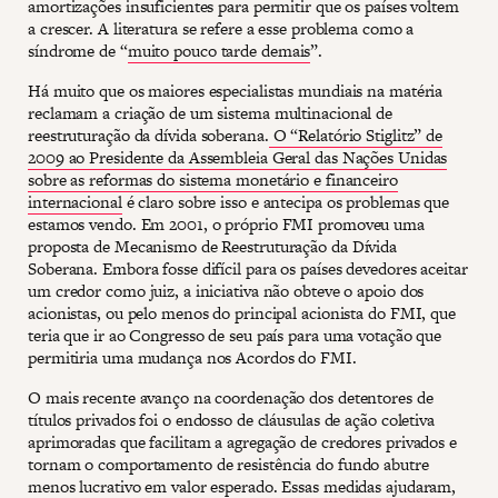
amortizações insuficientes para permitir que os países voltem
a crescer. A literatura se refere a esse problema como a
síndrome de “
muito pouco tarde demais
”.
Há muito que os maiores especialistas mundiais na matéria
reclamam a criação de um sistema multinacional de
reestruturação da dívida soberana.
O “Relatório Stiglitz” de
2009 ao Presidente da Assembleia Geral das Nações Unidas
sobre as reformas do sistema monetário e financeiro
internacional
é claro sobre isso e antecipa os problemas que
estamos vendo. Em 2001, o próprio FMI promoveu uma
proposta de Mecanismo de Reestruturação da Dívida
Soberana. Embora fosse difícil para os países devedores aceitar
um credor como juiz, a iniciativa não obteve o apoio dos
acionistas, ou pelo menos do principal acionista do FMI, que
teria que ir ao Congresso de seu país para uma votação que
permitiria uma mudança nos Acordos do FMI.
O mais recente avanço na coordenação dos detentores de
títulos privados foi o endosso de cláusulas de ação coletiva
aprimoradas que facilitam a agregação de credores privados e
tornam o comportamento de resistência do fundo abutre
menos lucrativo em valor esperado. Essas medidas ajudaram,