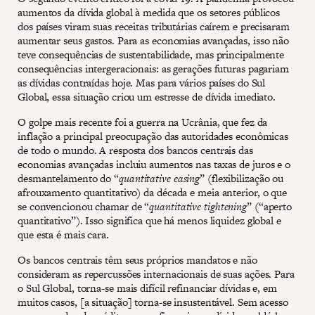
aumentos da dívida global à medida que os setores públicos
dos países viram suas receitas tributárias caírem e precisaram
aumentar seus gastos. Para as economias avançadas, isso não
teve consequências de sustentabilidade, mas principalmente
consequências intergeracionais: as gerações futuras pagariam
as dívidas contraídas hoje. Mas para vários países do Sul
Global, essa situação criou um estresse de dívida imediato.
O golpe mais recente foi a guerra na Ucrânia, que fez da
inflação a principal preocupação das autoridades econômicas
de todo o mundo. A resposta dos bancos centrais das
economias avançadas incluiu aumentos nas taxas de juros e o
desmantelamento do “
quantitative easing
” (flexibilização ou
afrouxamento quantitativo) da década e meia anterior, o que
se convencionou chamar de “
quantitative tightening
” (“aperto
quantitativo”). Isso significa que há menos liquidez global e
que esta é mais cara.
Os bancos centrais têm seus próprios mandatos e não
consideram as repercussões internacionais de suas ações. Para
o Sul Global, torna-se mais difícil refinanciar dívidas e, em
muitos casos, [a situação] torna-se insustentável. Sem acesso