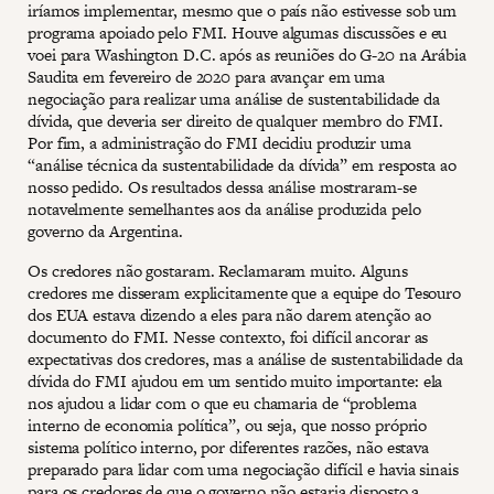
iríamos implementar, mesmo que o país não estivesse sob um
programa apoiado pelo FMI. Houve algumas discussões e eu
voei para Washington D.C. após as reuniões do G-20 na Arábia
Saudita em fevereiro de 2020 para avançar em uma
negociação para realizar uma análise de sustentabilidade da
dívida, que deveria ser direito de qualquer membro do FMI.
Por fim, a administração do FMI decidiu produzir uma
“análise técnica da sustentabilidade da dívida” em resposta ao
nosso pedido. Os resultados dessa análise mostraram-se
notavelmente semelhantes aos da análise produzida pelo
governo da Argentina.
Os credores não gostaram. Reclamaram muito. Alguns
credores me disseram explicitamente que a equipe do Tesouro
dos EUA estava dizendo a eles para não darem atenção ao
documento do FMI. Nesse contexto, foi difícil ancorar as
expectativas dos credores, mas a análise de sustentabilidade da
dívida do FMI ajudou em um sentido muito importante: ela
nos ajudou a lidar com o que eu chamaria de “problema
interno de economia política”, ou seja, que nosso próprio
sistema político interno, por diferentes razões, não estava
preparado para lidar com uma negociação difícil e havia sinais
para os credores de que o governo não estaria disposto a