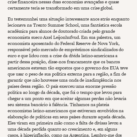
crise financeira nessas duas economias avançadas e quase
certamente teria se transformado em uma crise global.
Eu testemunhei uma situação interessante anos atrás enquanto
lecionava na Trento Summer School, uma fantástica escola
acadêmica para alunos de doutorado criada pelo grande
economista sueco Axel Leijonhufvud. Em sua palestra, um
economista aposentado do Federal Reserve de Nova York,
responsável pelo mercado de empréstimos sindicalizados do
euro e que lidou com a crise da dívida latino-americana a
partir dessa posição, disse-nos francamente que os bancos
americanos estavam tão expostos que o governo dos EUA teve
que usar o peso de sua política externa para a região, a fim de
garantir que não houvesse uma onda de inadimplência nos
países dessa região. O país exerceu uma enorme pressão
política ao longo da década, que foi o tempo que levou para
chegar a um ponto em que aceitar algumas perdas não levaria
seu sistema bancário à falência. Tínhamos na plateia
economistas latino-americanos que estiveram envolvidos na
elaboração de políticas em seus países durante aquela década.
Eles viram em primeira mão como a falta de divisas levou a
uma década perdida quanto ao crescimento e, em alguns
casos, à hiperinflação, como na Argentina. Lembro-me dos