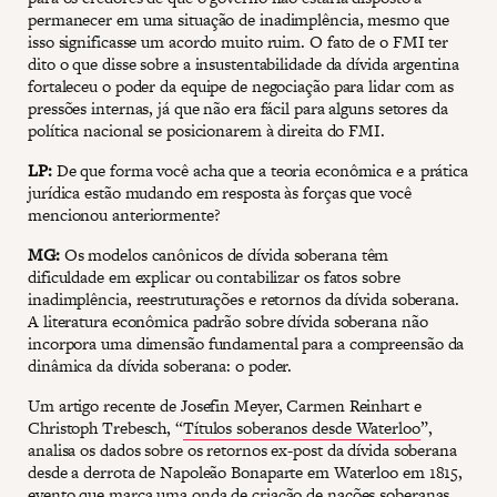
permanecer em uma situação de inadimplência, mesmo que
isso significasse um acordo muito ruim. O fato de o FMI ter
dito o que disse sobre a insustentabilidade da dívida argentina
fortaleceu o poder da equipe de negociação para lidar com as
pressões internas, já que não era fácil para alguns setores da
política nacional se posicionarem à direita do FMI.
LP:
De que forma você acha que a teoria econômica e a prática
jurídica estão mudando em resposta às forças que você
mencionou anteriormente?
MG:
Os modelos canônicos de dívida soberana têm
dificuldade em explicar ou contabilizar os fatos sobre
inadimplência, reestruturações e retornos da dívida soberana.
A literatura econômica padrão sobre dívida soberana não
incorpora uma dimensão fundamental para a compreensão da
dinâmica da dívida soberana: o poder.
Um artigo recente de Josefin Meyer, Carmen Reinhart e
Christoph Trebesch, “
Títulos soberanos desde Waterloo
”,
analisa os dados sobre os retornos ex-post da dívida soberana
desde a derrota de Napoleão Bonaparte em Waterloo em 1815,
evento que marca uma onda de criação de nações soberanas,