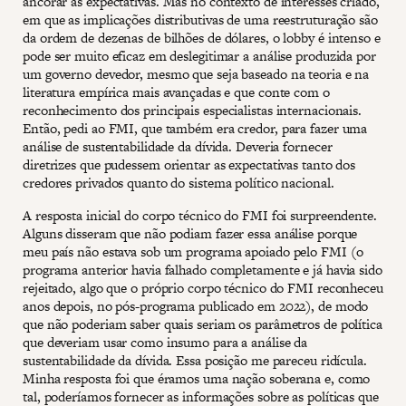
ancorar as expectativas. Mas no contexto de interesses criado,
em que as implicações distributivas de uma reestruturação são
da ordem de dezenas de bilhões de dólares, o lobby é intenso e
pode ser muito eficaz em deslegitimar a análise produzida por
um governo devedor, mesmo que seja baseado na teoria e na
literatura empírica mais avançadas e que conte com o
reconhecimento dos principais especialistas internacionais.
Então, pedi ao FMI, que também era credor, para fazer uma
análise de sustentabilidade da dívida. Deveria fornecer
diretrizes que pudessem orientar as expectativas tanto dos
credores privados quanto do sistema político nacional.
A resposta inicial do corpo técnico do FMI foi surpreendente.
Alguns disseram que não podiam fazer essa análise porque
meu país não estava sob um programa apoiado pelo FMI (o
programa anterior havia falhado completamente e já havia sido
rejeitado, algo que o próprio corpo técnico do FMI reconheceu
anos depois, no pós-programa publicado em 2022), de modo
que não poderiam saber quais seriam os parâmetros de política
que deveriam usar como insumo para a análise da
sustentabilidade da dívida. Essa posição me pareceu ridícula.
Minha resposta foi que éramos uma nação soberana e, como
tal, poderíamos fornecer as informações sobre as políticas que