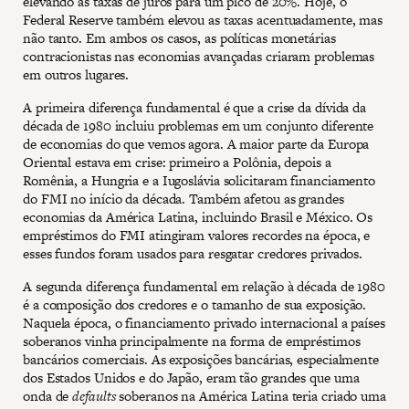
elevando as taxas de juros para um pico de 20%. Hoje, o
Federal Reserve também elevou as taxas acentuadamente, mas
não tanto. Em ambos os casos, as políticas monetárias
contracionistas nas economias avançadas criaram problemas
em outros lugares.
A primeira diferença fundamental é que a crise da dívida da
década de 1980 incluiu problemas em um conjunto diferente
de economias do que vemos agora. A maior parte da Europa
Oriental estava em crise: primeiro a Polônia, depois a
Romênia, a Hungria e a Iugoslávia solicitaram financiamento
do FMI no início da década. Também afetou as grandes
economias da América Latina, incluindo Brasil e México. Os
empréstimos do FMI atingiram valores recordes na época, e
esses fundos foram usados ​​para resgatar credores privados.
A segunda diferença fundamental em relação à década de 1980
é a composição dos credores e o tamanho de sua exposição.
Naquela época, o financiamento privado internacional a países
soberanos vinha principalmente na forma de empréstimos
bancários comerciais. As exposições bancárias, especialmente
dos Estados Unidos e do Japão, eram tão grandes que uma
onda de
defaults
soberanos na América Latina teria criado uma