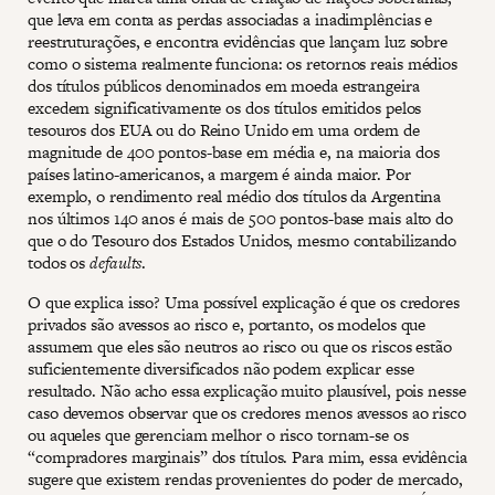
que leva em conta as perdas associadas a inadimplências e
reestruturações, e encontra evidências que lançam luz sobre
como o sistema realmente funciona: os retornos reais médios
dos títulos públicos denominados em moeda estrangeira
excedem significativamente os dos títulos emitidos pelos
tesouros dos EUA ou do Reino Unido em uma ordem de
magnitude de 400 pontos-base em média e, na maioria dos
países latino-americanos, a margem é ainda maior. Por
exemplo, o rendimento real médio dos títulos da Argentina
nos últimos 140 anos é mais de 500 pontos-base mais alto do
que o do Tesouro dos Estados Unidos, mesmo contabilizando
todos os
defaults
.
O que explica isso? Uma possível explicação é que os credores
privados são avessos ao risco e, portanto, os modelos que
assumem que eles são neutros ao risco ou que os riscos estão
suficientemente diversificados não podem explicar esse
resultado. Não acho essa explicação muito plausível, pois nesse
caso devemos observar que os credores menos avessos ao risco
ou aqueles que gerenciam melhor o risco tornam-se os
“compradores marginais” dos títulos. Para mim, essa evidência
sugere que existem rendas provenientes do poder de mercado,