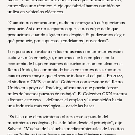
entre ellos uno técnico: el eje que fabricábamos también se
utiliza en vehículos eléctricos.
"Cuando nos contrataron, nadie nos preguntó qué queríamos
producir. Así que no aceptamos que se nos culpe de lo que
producimos cuando alguien nos despide. Si pudiéramos elegir
qué producir, por supuesto [tendríamos] otras ideas".
Los puestos de trabajo en las industrias contaminantes están
cada vez más en peligro, mientras que los empleos en la
economía de bajas emisiones de carbono están en alza: en el
Reino Unido,
la economía de bajas emisiones de carbono es
cuatro veces mayor que el sector industrial del país
. En 2022,
el sindicato GMB se unió al Gobierno conservador del Reino
Unido en
apoyo del fracking
, afirmando que podría "crear
miles de buenos puestos de trabajo". El Colectivo GKN intenta
afrontar este reto —defender el empleo y la transición hacia
una industria más ecológica— desde las bases.
"Es falso que el movimiento obrero esté separado del
movimiento ecologista; ha sido falso desde el principio", dijo
Salvetti. "Muchas de las luchas medioambientales de los años
70 en Italia tuvieron lugar dentro de las fábricas y fueron