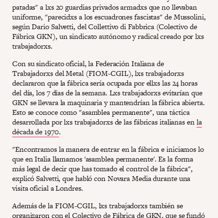
patadas" a lxs 20 guardias privados armadxs que no llevaban
uniforme, "parecidxs a los escuadrones fascistas" de Mussolini,
según Dario Salvetti, del Collettivo di Fabbrica (Colectivo de
Fábrica GKN), un sindicato autónomo y radical creado por lxs
trabajadorxs.
Con su sindicato oficial, la Federación Italiana de
Trabajadorxs del Metal (FIOM-CGIL), lxs trabajadorxs
declararon que la fábrica sería ocupada por ellxs las 24 horas
del día, los 7 días de la semana. Lxs trabajadorxs evitarían que
GKN se llevara la maquinaria y mantendrían la fábrica abierta.
Esto se conoce como "asamblea permanente", una táctica
desarrollada por lxs trabajadorxs de las fábricas italianas en
la
década de 1970
.
"Encontramos la manera de entrar en la fábrica e iniciamos lo
que en Italia llamamos 'asamblea permanente'. Es la forma
más legal de decir que has tomado el control de la fábrica",
explicó Salvetti, que habló con Novara Media durante una
visita oficial a Londres.
Además de la FIOM-CGIL, lxs trabajadorxs también se
organizaron con el Colectivo de Fábrica de GKN, que se fundó