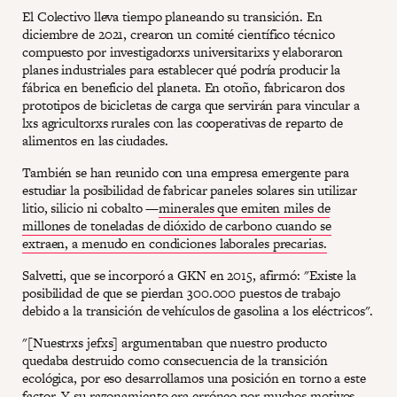
El Colectivo lleva tiempo planeando su transición. En
diciembre de 2021, crearon un comité científico técnico
compuesto por investigadorxs universitarixs y elaboraron
planes industriales para establecer qué podría producir la
fábrica en beneficio del planeta. En otoño, fabricaron dos
prototipos de bicicletas de carga que servirán para vincular a
lxs agricultorxs rurales con las cooperativas de reparto de
alimentos en las ciudades.
También se han reunido con una empresa emergente para
estudiar la posibilidad de fabricar paneles solares sin utilizar
litio, silicio ni cobalto —
minerales que emiten miles de
millones de toneladas de dióxido de carbono cuando se
extraen, a menudo en condiciones laborales precarias.
Salvetti, que se incorporó a GKN en 2015, afirmó: "Existe la
posibilidad de que se pierdan 300.000 puestos de trabajo
debido a la transición de vehículos de gasolina a los eléctricos".
"[Nuestrxs jefxs] argumentaban que nuestro producto
quedaba destruido como consecuencia de la transición
ecológica, por eso desarrollamos una posición en torno a este
factor. Y su razonamiento era erróneo por muchos motivos,