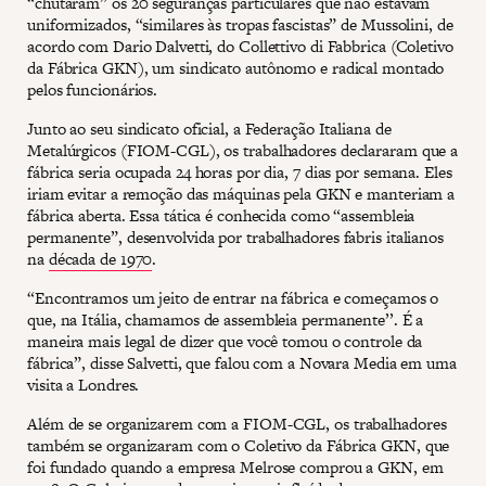
“chutaram” os 20 seguranças particulares que não estavam
uniformizados, “similares às tropas fascistas” de Mussolini, de
acordo com Dario Dalvetti, do Collettivo di Fabbrica (Coletivo
da Fábrica GKN), um sindicato autônomo e radical montado
pelos funcionários.
Junto ao seu sindicato oficial, a Federação Italiana de
Metalúrgicos (FIOM-CGL), os trabalhadores declararam que a
fábrica seria ocupada 24 horas por dia, 7 dias por semana. Eles
iriam evitar a remoção das máquinas pela GKN e manteriam a
fábrica aberta. Essa tática é conhecida como “assembleia
permanente”, desenvolvida por trabalhadores fabris italianos
na
década de 1970
.
“Encontramos um jeito de entrar na fábrica e começamos o
que, na Itália, chamamos de assembleia permanente’’. É a
maneira mais legal de dizer que você tomou o controle da
fábrica”, disse Salvetti, que falou com a Novara Media em uma
visita a Londres.
Além de se organizarem com a FIOM-CGL, os trabalhadores
também se organizaram com o Coletivo da Fábrica GKN, que
foi fundado quando a empresa Melrose comprou a GKN, em