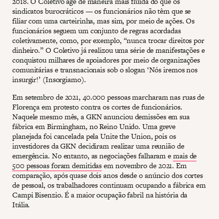
2018. O Coletivo age de maneira mais fluída do que os
sindicatos burocráticos — os funcionários não têm que se
filiar com uma carteirinha, mas sim, por meio de ações. Os
funcionários seguem um conjunto de regras acordadas
coletivamente, como, por exemplo, “nunca trocar direitos por
dinheiro.” O Coletivo já realizou uma série de manifestações e
conquistou milhares de apoiadores por meio de organizações
comunitárias e transnacionais sob o slogan ‘Nós iremos nos
insurgir!’ (Insorgiamo).
Em setembro de 2021, 40.000 pessoas marcharam nas ruas de
Florença em protesto contra os cortes de funcionários.
Naquele mesmo mês, a GKN anunciou demissões em sua
fábrica em Birmingham, no Reino Unido. Uma greve
planejada foi cancelada pela Unite the Union, pois os
investidores da GKN decidiram realizar uma reunião de
emergência. No entanto, as negociações falharam e
mais de
500 pessoas foram demitidas
em novembro de 2021. Em
comparação, após quase dois anos desde o anúncio dos cortes
de pessoal, os trabalhadores continuam ocupando a fábrica em
Campi Bisenzio. É a maior ocupação fabril na história da
Itália.