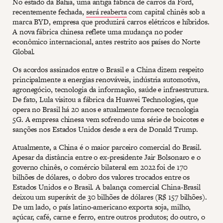
No estado da Bahia, uma antiga fábrica de carros da Ford,
recentemente fechada,
será reaberta
com capital chinês sob a
marca BYD, empresa que produzirá carros elétricos e híbridos.
A nova fábrica chinesa reflete uma mudança no poder
econômico internacional, antes restrito aos países do Norte
Global.
Os acordos assinados entre o Brasil e a China dizem respeito
principalmente a energias renováveis, indústria automotiva,
agronegócio, tecnologia da informação, saúde e infraestrutura.
De fato, Lula visitou a fábrica da Huawei Technologies, que
opera no Brasil há 20 anos e atualmente fornece tecnologia
5G. A empresa chinesa vem sofrendo uma série de boicotes e
sanções nos Estados Unidos desde a era de Donald Trump.
Atualmente, a China é o maior parceiro comercial do Brasil.
Apesar da distância entre o ex-presidente Jair Bolsonaro e o
governo chinês, o comércio bilateral em 2022 foi de 170
bilhões de dólares, o dobro dos valores trocados entre os
Estados Unidos e o Brasil. A balança comercial China-Brasil
deixou um superávit de 30 bilhões de dólares (R$ 157 bilhões).
De um lado, o país latino-americano exporta soja, milho,
açúcar, café, carne e ferro, entre outros produtos; do outro, o