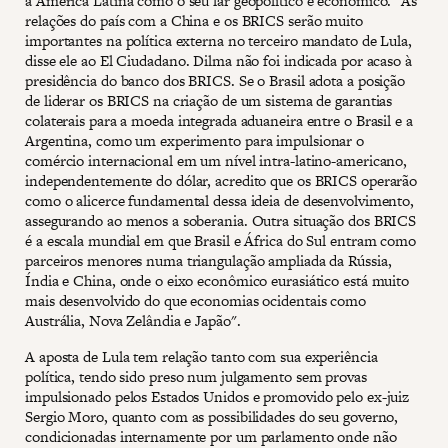
a América Latina como o seu lar geopolítico e econômico. “As
relações do país com a China e os BRICS serão muito
importantes na política externa no terceiro mandato de Lula,
disse ele ao El Ciudadano. Dilma não foi indicada por acaso à
presidência do banco dos BRICS. Se o Brasil adota a posição
de liderar os BRICS na criação de um sistema de garantias
colaterais para a moeda integrada aduaneira entre o Brasil e a
Argentina, como um experimento para impulsionar o
comércio internacional em um nível intra-latino-americano,
independentemente do dólar, acredito que os BRICS operarão
como o alicerce fundamental dessa ideia de desenvolvimento,
assegurando ao menos a soberania. Outra situação dos BRICS
é a escala mundial em que Brasil e África do Sul entram como
parceiros menores numa triangulação ampliada da Rússia,
Índia e China, onde o eixo econômico eurasiático está muito
mais desenvolvido do que economias ocidentais como
Austrália, Nova Zelândia e Japão".
A aposta de Lula tem relação tanto com sua experiência
política, tendo sido preso num julgamento sem provas
impulsionado pelos Estados Unidos e promovido pelo ex-juiz
Sergio Moro, quanto com as possibilidades do seu governo,
condicionadas internamente por um parlamento onde não