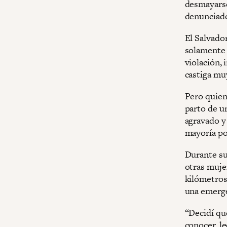
desmayarse
denunciado
El Salvado
solament
violación, 
castiga mu
Pero quien
parto de u
agravado y 
mayoría po
Durante su 
otras mujer
kilómetros
una emerge
“Decidí qu
conocer, le