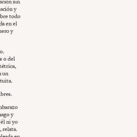
ación sin
ación y
obre todo
da en el
nero y
o.
s o del
étrica,
n un
tuita.
bres.
embarazo
mago y
él ni yo
 relata.
pleada en