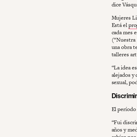
dice Vásqu
Mujeres Lib
Está el
pro
cada mes e
(“Nuestra 
una obra te
talleres ar
“La idea e
alejados y
sexual, pod
Discrimi
El período
“Fui discri
años y medi
sabían por 