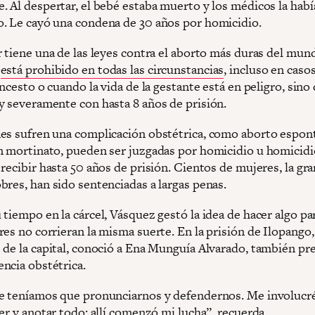
. Al despertar, el bebé estaba muerto y los médicos la hab
. Le cayó una condena de 30 años por homicidio.
r tiene una de las leyes contra el aborto más duras del mun
e
está prohibido en todas las circunstancias
, incluso en caso
incesto o cuando la vida de la gestante está en peligro, sino 
y severamente con hasta 8 años de prisión.
es sufren una complicación obstétrica, como aborto espon
n mortinato, pueden ser juzgadas por homicidio u homicidi
recibir hasta 50 años de prisión. Cientos de mujeres, la gra
bres, han sido sentenciadas a largas penas.
tiempo en la cárcel, Vásquez gestó la idea de hacer algo pa
es no corrieran la misma suerte. En la prisión de Ilopango,
 de la capital, conoció a Ena Munguía Alvarado, también pr
ncia obstétrica.
e teníamos que pronunciarnos y defendernos. Me involucr
er y anotar todo; allí comenzó mi lucha”, recuerda.