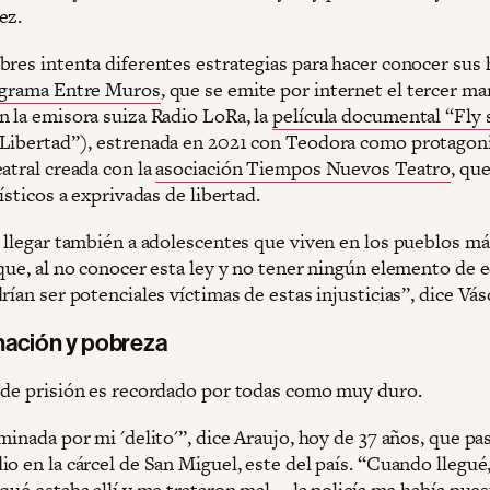
ez.
res intenta diferentes estrategias para hacer conocer sus h
grama Entre Muros
, que se emite por internet el tercer ma
n la emisora suiza Radio LoRa, la
película documental “Fly s
Libertad”), estrenada en 2021 con Teodora como protagoni
atral creada con la
asociación Tiempos Nuevos Teatro
, qu
tísticos a exprivadas de libertad.
s llegar también a adolescentes que viven en los pueblos má
 que, al no conocer esta ley y no tener ningún elemento de 
rían ser potenciales víctimas de estas injusticias”, dice Vá
nación y pobreza
 de prisión es recordado por todas como muy duro.
minada por mi 'delito'”, dice Araujo, hoy de 37 años, que p
o en la cárcel de San Miguel, este del país. “Cuando llegué
qué estaba allí y me trataron mal – la policía me había pue