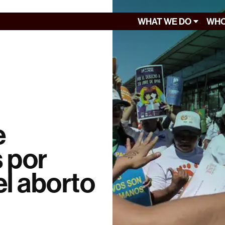
WHAT WE DO
WHO
e
 por
el aborto