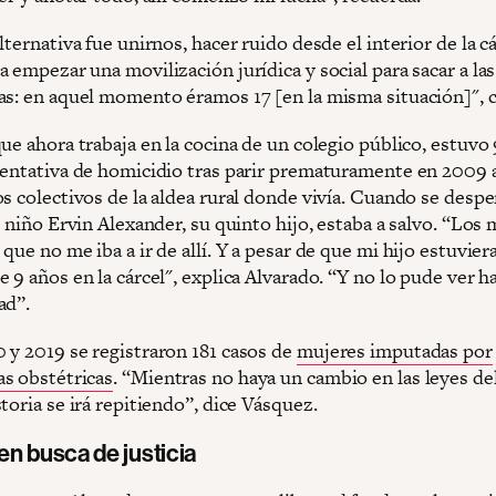
lternativa fue unirnos, hacer ruido desde el interior de la c
 empezar una movilización jurídica y social para sacar a la
as: en aquel momento éramos 17 [en la misma situación]", 
ue ahora trabaja en la cocina de un colegio público, estuvo
tentativa de homicidio tras parir prematuramente en 2009 a
s colectivos de la aldea rural donde vivía. Cuando se despe
l niño Ervin Alexander, su quinto hijo, estaba a salvo. “Los
que no me iba a ir de allí. Y a pesar de que mi hijo estuviera
 9 años en la cárcel", explica Alvarado. “Y no lo pude ver ha
ad”.
 y 2019 se registraron 181 casos de
mujeres imputadas por
s obstétricas
. “Mientras no haya un cambio en las leyes del
toria se irá repitiendo”, dice Vásquez.
en busca de justicia