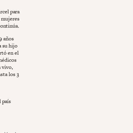
árcel para
s mujeres
continúa.
 9 años
 su hijo
rtó en el
 médicos
 vivo,
sta los 3
 país