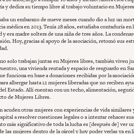
ía y dedica su tiempo libre al trabajo voluntario en Mujeres
saba un embarazo de nueve meses cuando dio a luz un mor
cia médica en 2013. Tenía 28 años, estudiaba contaduría en 
d y era madre soltera de una niña de tres años. La condenar
sión. Hoy, gracias al apoyo de la asociación, retomó sus es
dad.
 no solo trabajan juntas en Mujeres libres, también viven j
cuentro, una vivienda rentada y espacio de resguardo en Sa
ue funciona en base a donaciones recibidas por la asociació
para albergar hasta 12 mujeres liberadas que no reciben ayu
 del Estado. Allí cuentan con un techo, alimentación, seguri
cto de Mujeres Libres.
én acuden otras mujeres con experiencias de vida similares 
 capital a resolver cuestiones legales o a intentar rehacer sus
o más significativo de toda la lucha es [después de] ver u
de las mujeres dentro de la cárcel y hoy poder verlas ya en l