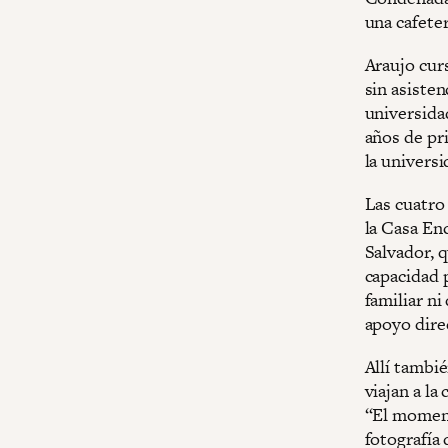
una cafeter
Araujo cur
sin asisten
universida
años de pri
la universi
Las cuatro
la Casa En
Salvador, q
capacidad 
familiar ni
apoyo dire
Allí tambi
viajan a la
“El moment
fotografía 