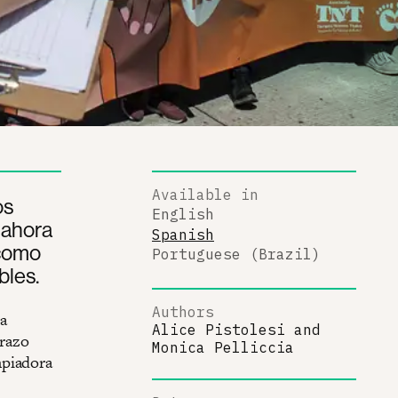
Available in
os
English
 ahora
Spanish
 como
Portuguese (Brazil)
bles.
Authors
a
Alice Pistolesi
and
arazo
Monica Pelliccia
mpiadora