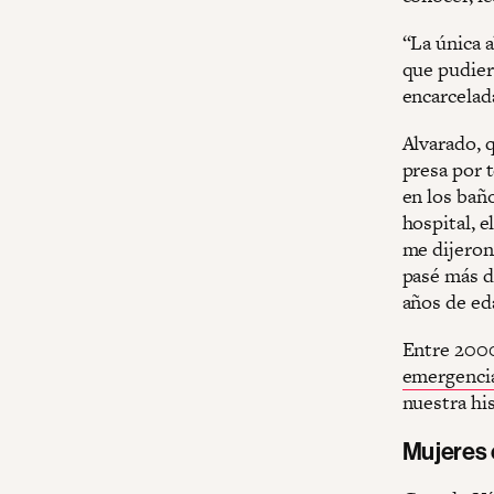
“La única a
que pudiera
encarcelad
Alvarado, q
presa por 
en los baño
hospital, e
me dijeron 
pasé más de
años de ed
Entre 2000
emergencia
nuestra his
Mujeres 