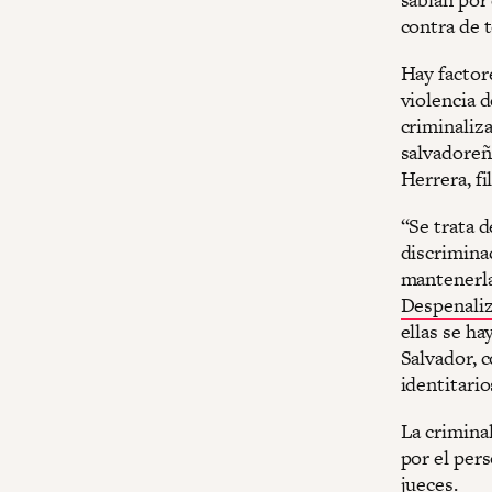
contra de 
Hay factore
violencia 
criminaliz
salvadoreña
Herrera, fi
“Se trata 
discrimina
mantenerla
Despenaliz
ellas se h
Salvador, 
identitario
La crimina
por el pers
jueces.