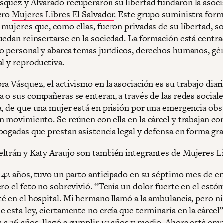
quez y Alvarado recuperaron su libertad fundaron la asoci
ucro
Mujeres Libres El Salvador
. Este grupo suministra form
 mujeres que, como ellas, fueron privadas de su libertad, s
uedan reinsertarse en la sociedad. La formación está centra
o personal y abarca temas jurídicos, derechos humanos, gé
l y reproductiva.
a Vásquez, el activismo en la asociación es su trabajo diari
 o sus compañeras se enteran, a través de las redes sociale
a, de que una mujer está en prisión por una emergencia obst
n movimiento. Se reúnen con ella en la cárcel y trabajan co
bogadas que prestan asistencia legal y defensa en forma gra
ltrán y Katy Araujo son también integrantes de Mujeres Li
e 42 años, tuvo un parto anticipado en su séptimo mes de 
ro el feto no sobrevivió. “Tenía un dolor fuerte en el estó
 en el hospital. Mi hermano llamó a la ambulancia, pero ni 
 esta ley, ciertamente no creía que terminaría en la cárcel”,
a 26 años, llegó a cumplir 10 años y medio. Ahora està em