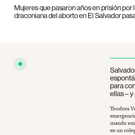
Mujeres que pasaron años en prisión por l
draconiana del aborto en El Salvador pasa
Salvador
espontá
para con
ellas – 
Teodora Vá
emergencia
cuando emp
en un cole