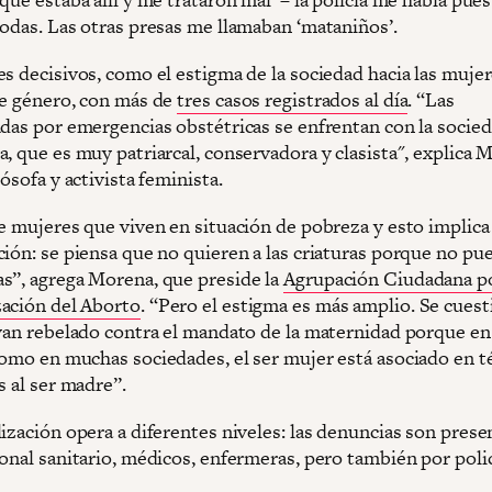
todas. Las otras presas me llamaban ‘mataniños’.
s decisivos, como el estigma de la sociedad hacia las mujer
de género, con más de
tres casos registrados al día
. “Las
adas por emergencias obstétricas se enfrentan con la socie
, que es muy patriarcal, conservadora y clasista", explica 
lósofa y activista feminista.
de mujeres que viven en situación de pobreza y esto implica
ción: se piensa que no quieren a las criaturas porque no pu
s”, agrega Morena, que preside la
Agrupación Ciudadana po
ación del Aborto
. “Pero el estigma es más amplio. Se cues
ayan rebelado contra el mandato de la maternidad porque en
como en muchas sociedades, el ser mujer está asociado en 
s al ser madre”.
lización opera a diferentes niveles: las denuncias son pres
onal sanitario, médicos, enfermeras, pero también por polic