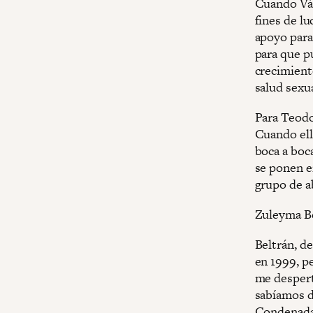
Cuando Vás
fines de l
apoyo para
para que p
crecimient
salud sexua
Para Teodor
Cuando ella
boca a boc
se ponen e
grupo de a
Zuleyma Be
Beltrán, d
en 1999, pe
me desperté
sabíamos de
Condenada 