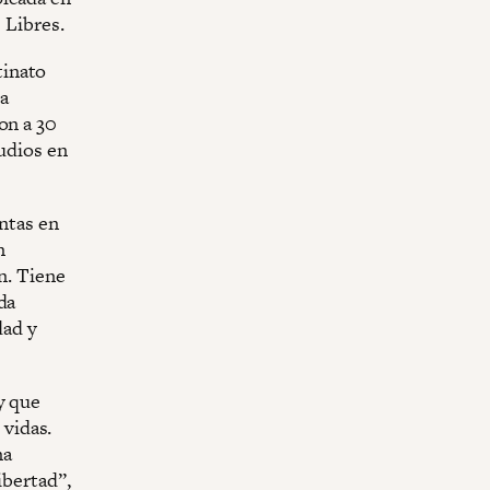
 Libres.
tinato
la
on a 30
tudios en
untas en
n
n. Tiene
da
dad y
y que
 vidas.
na
ibertad”,