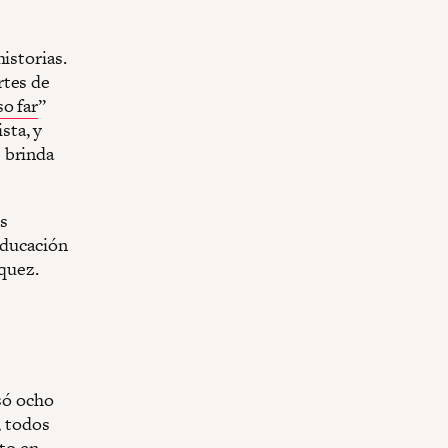
istorias.
rtes de
o far
”
sta, y
e brinda
s
educación
squez.
asó ocho
, todos
sto en