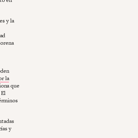
es y la
dad
Morena
eden
r la
tiona que
 El
términos
entadas
ías y