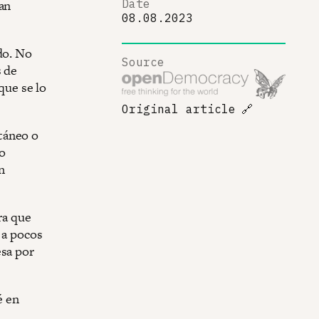
ían
Date
08.08.2023
do. No
Source
s de
que se lo
Original article
🔗
táneo o
o
n
ra que
 a pocos
esa por
é en