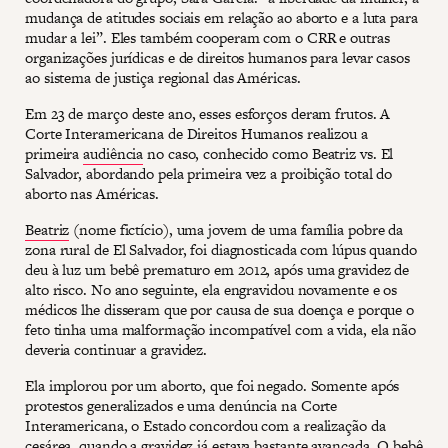
mudança de atitudes sociais em relação ao aborto e a luta para
mudar a lei”. Eles também cooperam com o CRR e outras
organizações jurídicas e de direitos humanos para levar casos
ao sistema de justiça regional das Américas.
Em 23 de março deste ano, esses esforços deram frutos. A
Corte Interamericana de Direitos Humanos realizou a
primeira
audiência
no caso, conhecido como Beatriz vs. El
Salvador, abordando pela primeira vez a proibição total do
aborto nas Américas.
Beatriz
(nome fictício), uma jovem de uma família pobre da
zona rural de El Salvador, foi diagnosticada com lúpus quando
deu à luz um bebê prematuro em 2012, após uma gravidez de
alto risco. No ano seguinte, ela engravidou novamente e os
médicos lhe disseram que por causa de sua doença e porque o
feto tinha uma malformação incompatível com a vida, ela não
deveria continuar a gravidez.
Ela implorou por um aborto, que foi negado. Somente após
protestos generalizados e uma denúncia na Corte
Interamericana, o Estado concordou com a realização da
cesárea, quando a gravidez já estava bastante avançada. O bebê