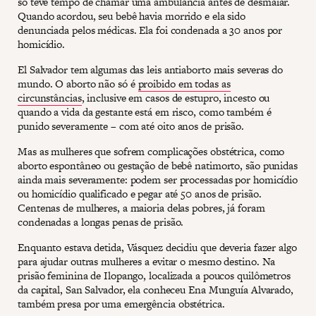
só teve tempo de chamar uma ambulância antes de desmaiar.
Quando acordou, seu bebê havia morrido e ela sido
denunciada pelos médicas. Ela foi condenada a 30 anos por
homicídio.
El Salvador tem algumas das leis antiaborto mais severas do
mundo. O aborto não só é
proibido em todas as
circunstâncias
, inclusive em casos de estupro, incesto ou
quando a vida da gestante está em risco, como também é
punido severamente – com até oito anos de prisão.
Mas as mulheres que sofrem complicações obstétrica, como
aborto espontâneo ou gestação de bebê natimorto, são punidas
ainda mais severamente: podem ser processadas por homicídio
ou homicídio qualificado e pegar até 50 anos de prisão.
Centenas de mulheres, a maioria delas pobres, já foram
condenadas a longas penas de prisão.
Enquanto estava detida, Vásquez decidiu que deveria fazer algo
para ajudar outras mulheres a evitar o mesmo destino. Na
prisão feminina de Ilopango, localizada a poucos quilômetros
da capital, San Salvador, ela conheceu Ena Munguía Alvarado,
também presa por uma emergência obstétrica.