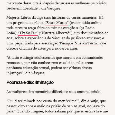
marcante dessa luta é, depois de ver essas mulheres na prisão,
vê-las em liberdade”, diz Vásquez.
Mujeres Libres divulga suas histórias de várias maneiras. Há
um programa de rádio,
"Entre Muros"
(transmitido online
toda terceira terça-feira do mês na estação suíça Radio
LoRa);
"Fly So Far"
("Nuestra Libertad"), um documentário de
2021 sobre a experiência de Vásquez da prisão ao ativismo; e
uma peça criada pela associação
Tiempos Nuevos Teatro
, que
oferece oficinas de artes para ex-carcerárias.
“A ideia é atingir adolescentes que moram em comunidades
remotas e, por não conhecerem essa lei ou não terem
nenhuma educação sexual, podem ser vítimas dessas
injustiças”, diz Vásquez.
Pobreza e discriminação
As mulheres têm memórias difíceis de seus anos na prisão.
“Fui discriminada por causa do meu ‘crime’”, diz Araujo, que
passou oito anos e meio na prisão de San Miguel, no leste do
país. “Quando cheguei, todos sabiam por que eu estava lá e me