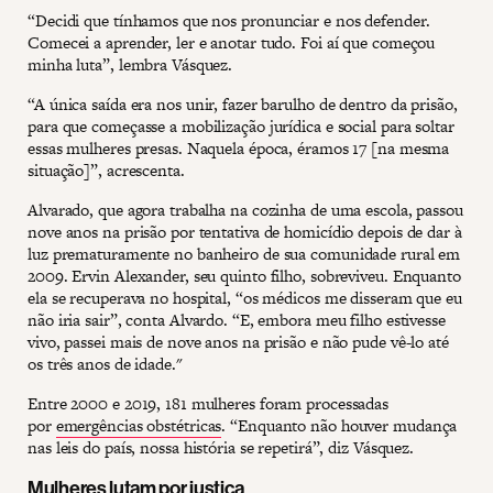
“Decidi que tínhamos que nos pronunciar e nos defender.
Comecei a aprender, ler e anotar tudo. Foi aí que começou
minha luta”, lembra Vásquez.
“A única saída era nos unir, fazer barulho de dentro da prisão,
para que começasse a mobilização jurídica e social para soltar
essas mulheres presas. Naquela época, éramos 17 [na mesma
situação]”, acrescenta.
Alvarado, que agora trabalha na cozinha de uma escola, passou
nove anos na prisão por tentativa de homicídio depois de dar à
luz prematuramente no banheiro de sua comunidade rural em
2009. Ervin Alexander, seu quinto filho, sobreviveu. Enquanto
ela se recuperava no hospital, “os médicos me disseram que eu
não iria sair”, conta Alvardo. “E, embora meu filho estivesse
vivo, passei mais de nove anos na prisão e não pude vê-lo até
os três anos de idade."
Entre 2000 e 2019, 181 mulheres foram processadas
por
emergências obstétricas
. “Enquanto não houver mudança
nas leis do país, nossa história se repetirá”, diz Vásquez.
Mulheres lutam por justiça