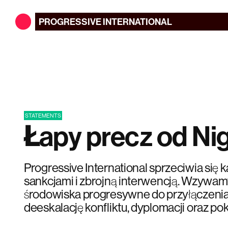
PROGRESSIVE
INTERNATIONAL
STATEMENTS
Łapy precz od Nig
Progressive International sprzeciwia się
sankcjami i zbrojną interwencją. Wzyw
środowiska progresywne do przyłączenia 
deeskalację konfliktu, dyplomacji oraz pok