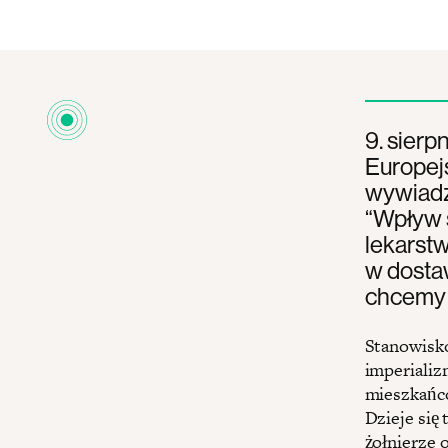
9. sierp
Europejs
wywiadzi
“Wpływ s
lekarstw
w dostaw
chcemy o
Stanowisko
imperializ
mieszkańcó
Dzieje się
żołnierze 