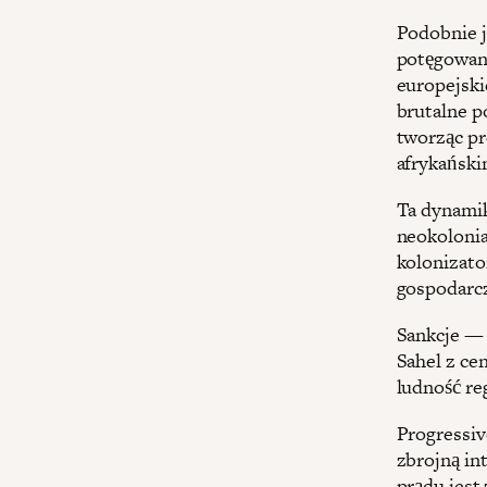
Podobnie j
potęgowany
europejski
brutalne po
tworząc pr
afrykański
Ta dynamik
neokolonia
kolonizato
gospodarcz
Sankcje — 
Sahel z cen
ludność re
Progressiv
zbrojną in
prądu jes