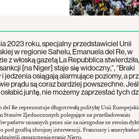
nia 2023 roku, specjalny przedstawiciel Unii
kiej w regionie Sahelu, Emanuela del Re, w
e z włoską gazetą La Repubblica stwierdziła,
ankcji [na Niger] staje się widoczny,”, “Braki
 i jedzenia osiągają alarmujące poziomy, a pr
ie prądu są coraz bardziej powszechne. Jeśl
słabić juntę, nie możemy zaprzestać tych dzi
 del Re reprezentuje długotrwałą politykę Unii Europejski
m Stanów Zjednoczonych polegające na prześladowaniu
w państw uznanych przez nie za niezgodne ze swoim dyk
 to pod groźbą zbrojnej interwencji. Francuscy i amerykańsc
odmówili opuszczenia granic Nigru.