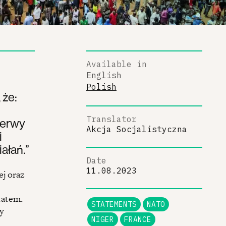
Available in
English
Polish
 że:
Translator
zerwy
Akcja Socjalistyczna
i
ałań.”
Date
11.08.2023
ej oraz
tatem.
STATEMENTS
NATO
y
NIGER
FRANCE