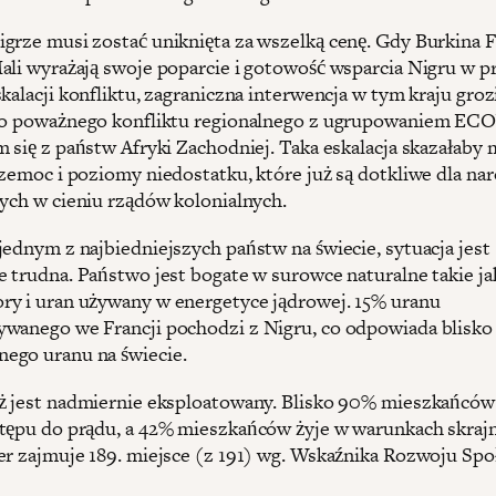
grze musi zostać uniknięta za wszelką cenę. Gdy Burkina F
ali wyrażają swoje poparcie i gotowość wsparcia Nigru w 
kalacji konfliktu, zagraniczna interwencja w tym kraju groz
 do poważnego konfliktu regionalnego z ugrupowaniem E
m się z państw Afryki Zachodniej. Taka eskalacja skazałaby 
rzemoc i poziomy niedostatku, które już są dotkliwe dla n
cych w cieniu rządów kolonialnych.
jednym z najbiedniejszych państw na świecie, sytuacja jest
e trudna. Państwo jest bogate w surowce naturalne takie jak
y i uran używany w energetyce jądrowej. 15% uranu
wanego we Francji pochodzi z Nigru, co odpowiada blisko
ego uranu na świecie.
ż jest nadmiernie eksploatowany. Blisko 90% mieszkańców
tępu do prądu, a 42% mieszkańców żyje w warunkach skraj
er zajmuje 189. miejsce (z 191) wg. Wskaźnika Rozwoju Sp