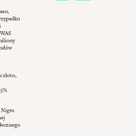
aso,
przypadku
i
COWAS
miliony
arodów
 złoto,
 5%
 Nigru
nej
ołecznego