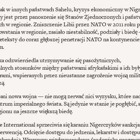
ak w innych państwach Sahelu, kryzys ekonomiczny w Nig
 jest przez panoszenie się Stanów Zjednoczonych i państ
ch w regionie. Zniszczenie Libii przez NATO w 2011 roku 
wstania w regionie, zasiało niestabilność, podziały i biedę
eteksty do coraz głębszej penetracji NATO na kontynencie
m.
a odzwierciedla utrzymywanie się pasożytniczych,
lnych stosunków między państwami afrykańskimi a ich by
rami, wspieranych przez nieustanne zagrożenie wojną milit
ą.
ani nowa wojna — nie mogą zerwać nici wyzysku, które nad
trum imperialnego świata. Są jedynie w stanie je pogłębić, 
gionu na jeszcze większą biedę.
e International sprzeciwia się karaniu Nigerczyków sankcja
terwencją. Odcięcie dostępu do jedzenia, lekarstw i dostęp
t zbrodnią. Wzywamy międzynarodowe środowiska progres