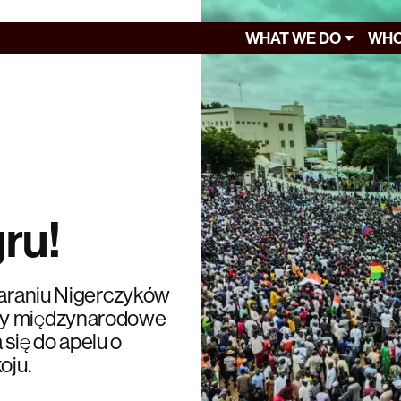
WHAT WE DO
WHO
ru!
 karaniu Nigerczyków
amy międzynarodowe
się do apelu o
oju.