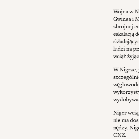
Wojna w Ni
Gwinea i M
zbrojnej es
eskalacją
składający
ludzi na p
wciąż żyją
W Nigrze, 
szczególni
węglowodor
wykorzysty
wydobywan
Niger wcią
nie ma dos
nędzy. Nig
ONZ.