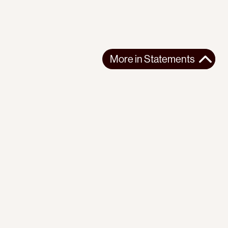
More in
Statements