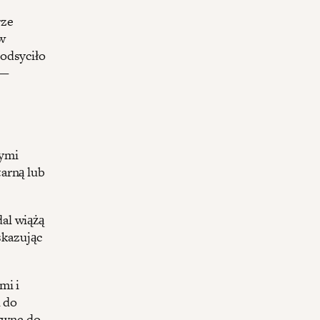
rze
w
podsyciło
 —
łymi
arną lub
al wiążą
skazując
mi i
u do
ywne do