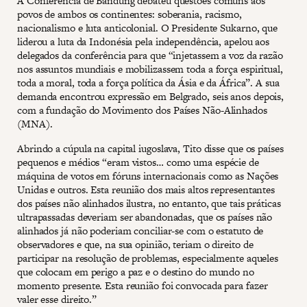
A Conferência de Bandung debateu questões comuns aos
povos de ambos os continentes: soberania, racismo,
nacionalismo e luta anticolonial. O Presidente Sukarno, que
liderou a luta da Indonésia pela independência, apelou aos
delegados da conferência para que “injetassem a voz da razão
nos assuntos mundiais e mobilizassem toda a força espiritual,
toda a moral, toda a força política da Ásia e da África”. A sua
demanda encontrou expressão em Belgrado, seis anos depois,
com a fundação do Movimento dos Países Não-Alinhados
(MNA).
Abrindo a cúpula na capital iugoslava, Tito disse que os países
pequenos e médios “eram vistos… como uma espécie de
máquina de votos em fóruns internacionais como as Nações
Unidas e outros. Esta reunião dos mais altos representantes
dos países não alinhados ilustra, no entanto, que tais práticas
ultrapassadas deveriam ser abandonadas, que os países não
alinhados já não poderiam conciliar-se com o estatuto de
observadores e que, na sua opinião, teriam o direito de
participar na resolução de problemas, especialmente aqueles
que colocam em perigo a paz e o destino do mundo no
momento presente. Esta reunião foi convocada para fazer
valer esse direito.”