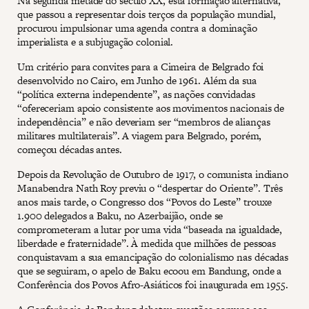
Na segunda metade do século XX, esta formação alternativa,
que passou a representar dois terços da população mundial,
procurou impulsionar uma agenda contra a dominação
imperialista e a subjugação colonial.
Um critério para convites para a Cimeira de Belgrado foi
desenvolvido no Cairo, em Junho de 1961. Além da sua
“política externa independente”, as nações convidadas
“ofereceriam apoio consistente aos movimentos nacionais de
independência” e não deveriam ser “membros de alianças
militares multilaterais”. A viagem para Belgrado, porém,
começou décadas antes.
Depois da Revolução de Outubro de 1917, o comunista indiano
Manabendra Nath Roy previu o “despertar do Oriente”. Três
anos mais tarde, o Congresso dos “Povos do Leste” trouxe
1.900 delegados a Baku, no Azerbaijão, onde se
comprometeram a lutar por uma vida “baseada na igualdade,
liberdade e fraternidade”. À medida que milhões de pessoas
conquistavam a sua emancipação do colonialismo nas décadas
que se seguiram, o apelo de Baku ecoou em Bandung, onde a
Conferência dos Povos Afro-Asiáticos foi inaugurada em 1955.