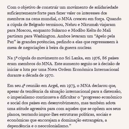
Com o objetivo de construir um movimento de solidariedade
suficientemente forte para fazer valer os interesses dos
membros na cena mundial, o MNA cresceu em força. Quando
a cúpula de Belgrado terminou, Nehru e Nkrumah viajaram
para Moscou, enquanto Sukarno e Modibo Keïta do Mali
partiram para Washington. Ambos levaram um “Apelo pela
Paz” às grandes potências, pedindo a elas que regressassem à
mesa de negociações à beira da guerra nuclear.
Na 5ª cúpula do movimento no Sri Lanka, em 1976, 86 países
eram membros do MNA. Este aumento seguiu-se à decisão de
iniciar a luta por uma Nova Ordem Econômica Internacional
durante a década de 1970.
Em seu 4ª reunião em Argel, em 1973, o MNA declarou que,
apesar da tendência da situação internacional para a distensão,
o imperialismo continuava a dificultar o “progresso econômico
e social dos países em desenvolvimento, mas também adota
uma atitude agressiva para com aqueles que se opõem aos seus
planos, tentando impor-lhes estruturas políticas, sociais e
econômicas que encorajam a dominação estrangeira, a
dependência e o neocolonialismo.”