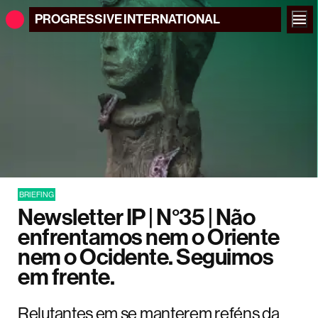
PROGRESSIVE
INTERNATIONAL
BRIEFING
Newsletter IP | N°35 | Não
enfrentamos nem o Oriente
nem o Ocidente. Seguimos
em frente.
Relutantes em se manterem reféns da