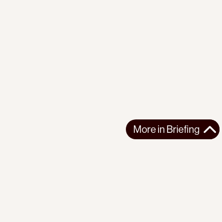
More in
Briefing
More in
Briefing