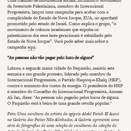
Uma coalizão de movimentos sociais, incluindo o Movimento
da Juventude Palestiniana, membro do Interncional
Progressista, lançou uma campanha para acabar com a
cumplicidade do Estado de Nova Iorque, EUA, no apartheid
promovido pelo estado de Israel. Como explica o grupo, “o
movimento de colonos israelenses que expulsa os
palestinianos dos seus lares geracionais é subsidiado pelo
Estado de Nova Iorque”. Você pode saber mais sobre a
campanha
aqui
.
“As pessoas não vão pagar pelo luxo de alguns”
Lahore, a segunda maior cidade do Paquistão, assistiu esta
semana a um grande protesto, liderado pelo membro da
Internacional Progressista, o Partido Haqooq-e-Khalq (HKP),
contra o aumento dos custos da energia. O presidente do HKP
e membro do Conselho do Internacional Progressista, Ammar
Ali Jan, disse: "As pessoas não pagarão pelos luxos de alguns.
O Paquistão está à beira de uma grande revolta popular."
Foto: Uma escultura do artista do egípcio Abdel Fatah El Azazi
na Galeria dos Países Não Alinhados. A Galeria apresenta uma
série de fotografias de uma seleção de esculturas da coleção de