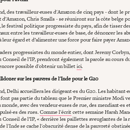
d, des travailleur·euses d'Amazon de cinq pays - dont le p
t d’Amazon, Chris Smalls - se réuniront sur la côte belge p
 le festival politique progressiste du pays, afin de tisser de
aux entre les travailleur·euses de base, de dénoncer les ab
 leur égard et d’alimenter une force pour faire payer Amaz
eaders progressistes du monde entier, dont Jeremy Corbyn
Conseil de l’IP, prendront également la parole au cours d
 encore possible d'obtenir un billet
ici
.
lldozer sur les pauvres de l'Inde pour le G20
, Delhi accueillera les dirigeant·es du G20. Les habitant·es
e font pas partie du tableau que le Premier ministre Modi v
 monde, avec des vendeur·euses de rue, des mendiant·es e
pulsé·es des rues.
Comme l'écrit
cette semaine Harsh Man
onseil de l’IP, « derrière les paillettes aveuglantes de la 
de l'Inde se cache l'obscurité dense de la pauvreté obstiné