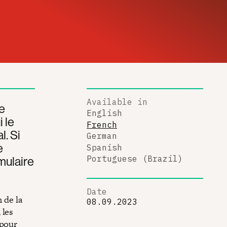
Available in
e
English
i le
French
l. Si
German
e
Spanish
rmulaire
Portuguese (Brazil)
Date
 de la
08.09.2023
 les
 pour