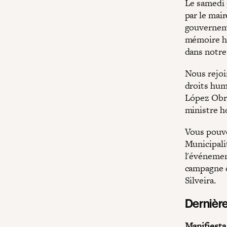
Le samedi 
par le mair
gouvernemen
mémoire hi
dans notre
Nous rejoi
droits hum
López Obre
ministre h
Vous pouve
Municipalit
l'événemen
campagne c
Silveira.
Dernièr
Manifiesta 