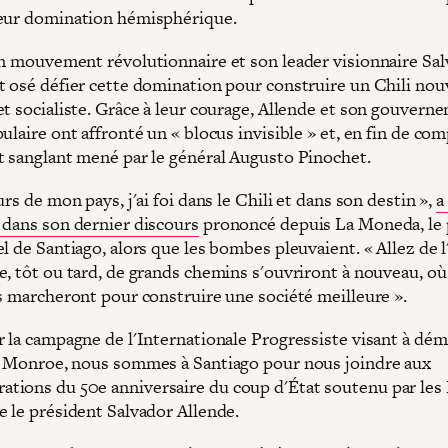
eur domination hémisphérique.
un mouvement révolutionnaire et son leader visionnaire Sa
t osé défier cette domination pour construire un Chili nou
et socialiste. Grâce à leur courage, Allende et son gouvern
ulaire ont affronté un « blocus invisible » et, en fin de com
t sanglant mené par le général Augusto Pinochet.
urs de mon pays, j'ai foi dans le Chili et dans son destin »,
a
 dans son dernier discours
prononcé depuis La Moneda, le 
l de Santiago, alors que les bombes pleuvaient. « Allez de l
e, tôt ou tard, de grands chemins s'ouvriront à nouveau, où
es marcheront pour construire une société meilleure ».
r la campagne de l'Internationale Progressiste visant à dém
e Monroe, nous sommes à Santiago pour nous joindre aux
ions du 50e anniversaire du coup d'État soutenu par les 
e le président Salvador Allende.