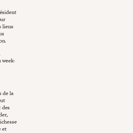
résident
our
s liens
us
on.
,
u week-
 de la
eut
t des
der,
richesse
e et