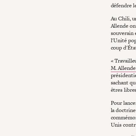
défendre l
Au Chili, 
Allende on
souverain 
l'Unité pop
coup d'Éta
« Travaille
M. Allende
présidentie
sachant qu
êtres libr
Pour lance
la doctrin
commémorat
Unis contr