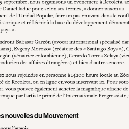
9 septembre, nous organisons un événement à Recoleta, acc
e Daniel Jadue pour, selon ses termes, « donner raison au
t de l'Unidad Popular, faire un pas en avant dans le confli
storique et réfléchir à la base du développement démocra
 pays ».
ndront Baltasar Garzón (avocat international spécialisé dan
ains), Evgeny Morozov (créateur des « Santiago Boys »), C
gón (sénatrice colombienne), Gerardo Torres Zelaya (vic
ondurien des affaires étrangères) et bien d'autres encore.
z nous rejoindre en personne à 14h00 heure locale au Zóca
é de Recoleta, ou en ligne en vous inscrivant ici. Pour sout
t, vous pouvez également acheter la magnifique affiche de
onçue par l'artiste primé de l'Internationale Progressiste,
es nouvelles du Mouvement
pour l'avenir