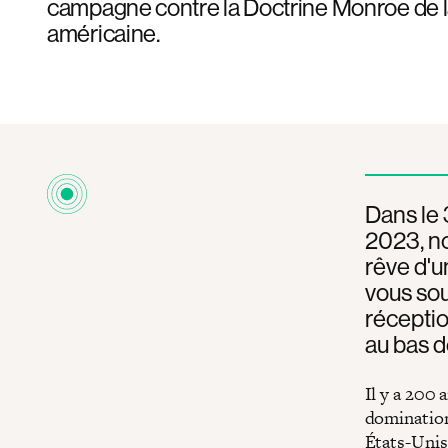
campagne contre la Doctrine Monroe de 
américaine.
Dans le 
2023, nou
rêve d'u
vous sou
réceptio
au bas d
Il y a 200 
domination
États-Unis