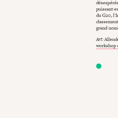
désespérée
puissant·es
du G20, l'I
classement 
grand nomb
Art:
Allende
workshop d