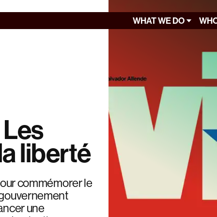
WHAT WE DO
WHO
| Les
a liberté
i pour commémorer le
le gouvernement
lancer une