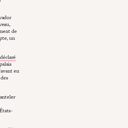
lvador
veau,
ement de
pte, un
 déclaré
palais
'avant en
 des
anteler
États-