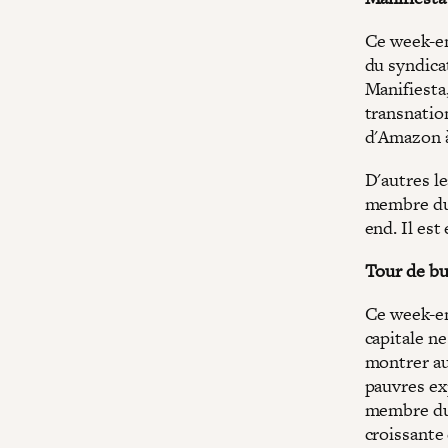
Ce week-en
du syndica
Manifiesta,
transnation
d'Amazon à
D'autres l
membre du 
end. Il est
Tour de bu
Ce week-end
capitale n
montrer au
pauvres ex
membre du C
croissante 