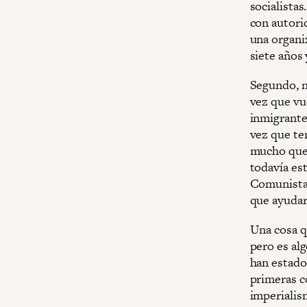
socialistas
con autori
una organi
siete años
Segundo, n
vez que vu
inmigrante
vez que ten
mucho que 
todavía es
Comunista 
que ayudar
Una cosa q
pero es al
han estado
primeras c
imperialis