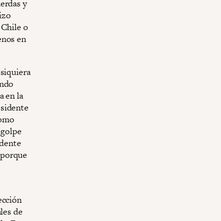
ierdas y
izo
 Chile o
enos en
 siquiera
endo
a en la
esidente
como
 golpe
idente
 porque
ección
ales de