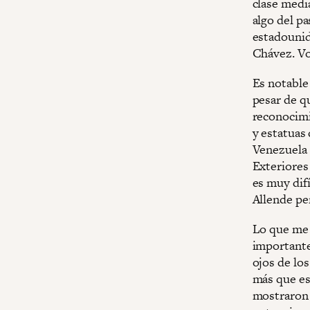
clase medi
algo del pa
estadounid
Chávez. Vo
Es notable
pesar de qu
reconocimi
y estatuas 
Venezuela 
Exteriores 
es muy difí
Allende pe
Lo que me 
importante
ojos de lo
más que eso
mostraron b