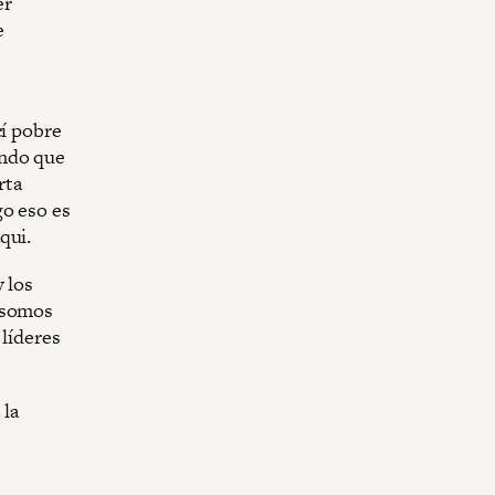
er
e
cí pobre
endo que
rta
go eso es
qui.
 los
o somos
 líderes
 la