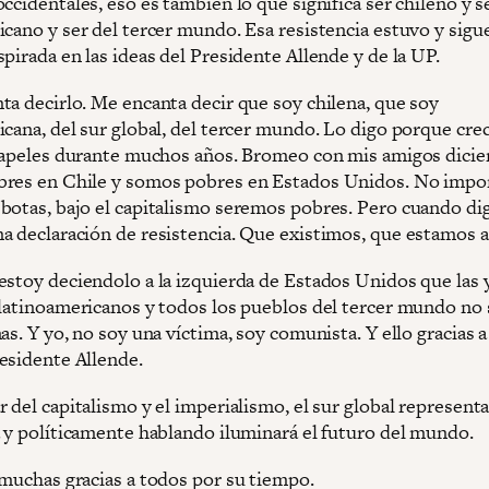
ccidentales, eso es también lo que significa ser chileno y s
icano y ser del tercer mundo. Esa resistencia estuvo y sigu
pirada en las ideas del Presidente Allende y de la UP.
ta decirlo. Me encanta decir que soy chilena, que soy
icana, del sur global, del tercer mundo. Lo digo porque cre
 papeles durante muchos años. Bromeo con mis amigos dici
res en Chile y somos pobres en Estados Unidos. No impo
botas, bajo el capitalismo seremos pobres. Pero cuando di
a declaración de resistencia. Que existimos, que estamos a
estoy deciendolo a la izquierda de Estados Unidos que las y
 latinoamericanos y todos los pueblos del tercer mundo n
as. Y yo, no soy una víctima, soy comunista. Y ello gracias a
esidente Allende.
 del capitalismo y el imperialismo, el sur global representa
a y políticamente hablando iluminará el futuro del mundo.
 muchas gracias a todos por su tiempo.