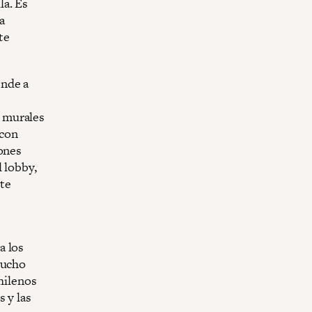
la. Es
a
te
ende a
 murales
 con
iones
 lobby,
nte
a los
mucho
chilenos
 y las