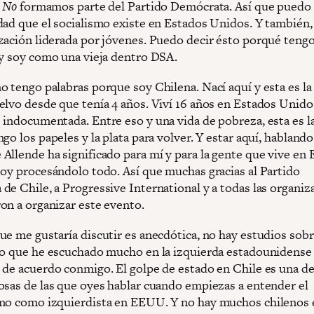
.
No
formamos parte del Partido Demócrata. Así que puedo 
dad que el socialismo existe en Estados Unidos. Y también
zación liderada por jóvenes. Puedo decir ésto porqué tengo
 y soy como una vieja dentro DSA.
o tengo palabras porque soy Chilena. Nací aquí y esta es la
elvo desde que tenía 4 años. Viví 16 años en Estados Unid
 indocumentada. Entre eso y una vida de pobreza, esta es l
go los papeles y la plata para volver. Y estar aquí, hablando
Allende ha significado para mí y para la gente que vive en
toy procesándolo todo. Así que muchas gracias al Partido
de Chile, a Progressive International y a todas las organiz
on a organizar este evento.
ue me gustaría discutir es anecdótica, no hay estudios sobr
go que he escuchado mucho en la izquierda estadounidense 
 de acuerdo conmigo. El golpe de estado en Chile es una de
osas de las que oyes hablar cuando empiezas a entender el
mo como izquierdista en EEUU. Y no hay muchos chilenos 