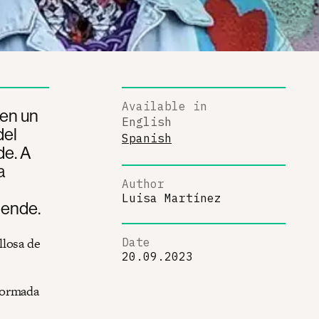
Available in
 en un
English
del
Spanish
de. A
a
Author
Luisa Martínez
lende.
llosa de
Date
20.09.2023
formada