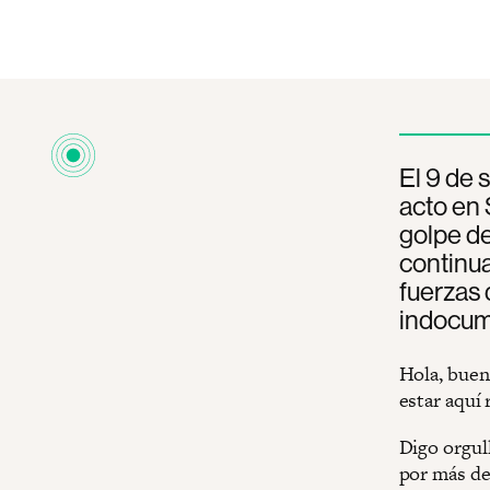
El 9 de 
acto en 
golpe de
continua
fuerzas 
indocum
Hola, buen
estar aquí
Digo orgul
por más de