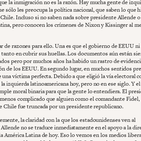
ue la inmigración no es la razón. Hay mucha gente de izqu
ue sólo les preocupa la política nacional, que saben lo que h
Chile. Incluso si no saben nada sobre presidente Allende o
tina, pero conocen los crímenes de Nixon y Kissinger al m
ar de razones para ello. Una es que el gobierno de EEUU ni
 tanto en cubrir sus huellas. Los documentos aún están si
cados pero por muchos años ha habido un rastro de evidenci
ión de los EEUU. En segundo lugar, en muchos sentidos pr
 una víctima perfecta. Debido a que eligió la vía electoral 
a izquierda latinoamericana hoy, pero no en ese siglo. Y el
mple moral binaria para que la gente lo entendiera. El pres
 menos complicado que alguien como el comandante Fidel,
de Chile fue truncada por un presidente republicano.
mente, la claridad con la que los estadounidenses ven al
 Allende no se traduce inmediatamente en el apoyo a la dir
 la América Latina de hoy. Eso lo vemos en los medios liber