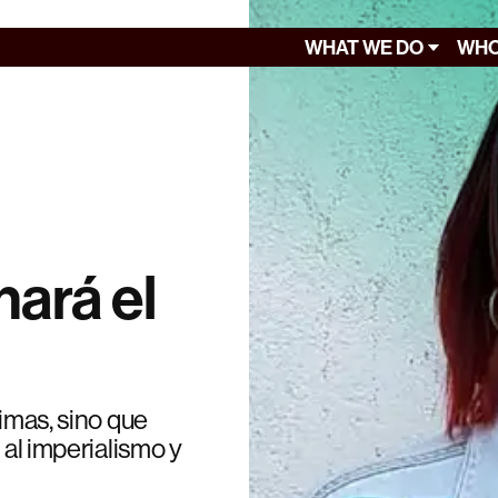
WHAT WE DO
WHO
nará el
timas, sino que
 al imperialismo y