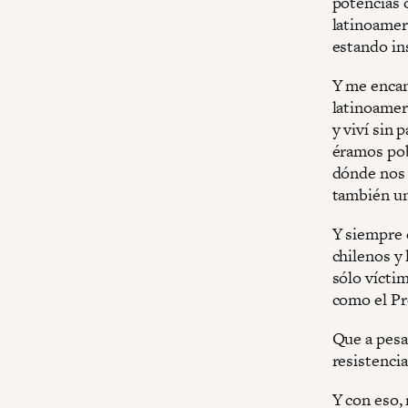
potencias o
latinoamer
estando ins
Y me encan
latinoamer
y viví sin
éramos pob
dónde nos 
también un
Y siempre 
chilenos y
sólo víctim
como el Pr
Que a pesar
resistenci
Y con eso,