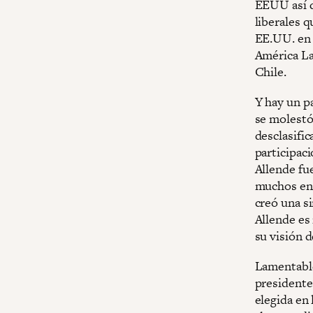
EEUU así q
liberales q
EE.UU. en 
América La
Chile.
Y hay un p
se molestó
desclasifi
participac
Allende fue
muchos en l
creó una si
Allende es
su visión 
Lamentable
presidente
elegida en