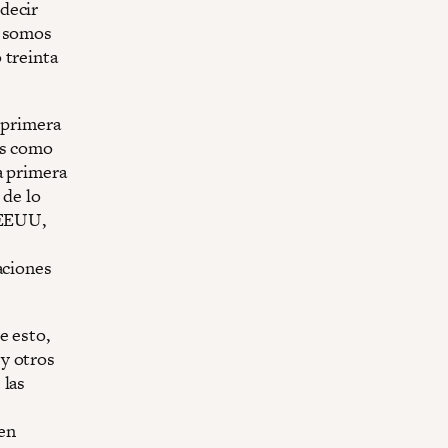
decir
, somos
 treinta
 primera
os como
a primera
 de lo
 EEUU,
aciones
e esto,
y otros
 las
en