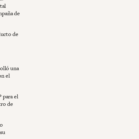
tal
mpaña de
ducto de
olló una
on el
 para el
tro de
io
 su