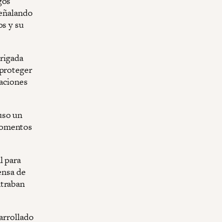
gos
señalando
os y su
brigada
 proteger
laciones
uso un
momentos
l para
ensa de
ntraban
sarrollado