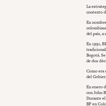
La estrateg
contexto de
En nombre d
colombian
del país, 
En 1991, B
tradiciona
Bogotá. S
de dos déca
Como era d
del Gobier
En enero d
con John B
Durante el
BP en Colo