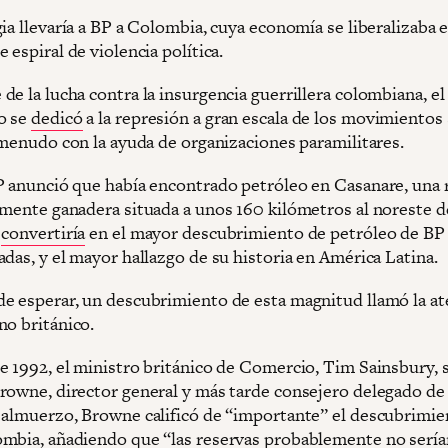
ia llevaría a BP a Colombia, cuya economía se liberalizaba 
 espiral de violencia política.
e la lucha contra la insurgencia guerrillera colombiana, el 
o se
dedicó
a la represión a gran escala de los movimientos 
a menudo con la ayuda de organizaciones paramilitares.
P anunció que había encontrado petróleo en Casanare, una 
lmente ganadera situada a unos 160 kilómetros al noreste d
e
convertiría
en el mayor descubrimiento de petróleo de BP
das, y el mayor hallazgo de su historia en América Latina.
e esperar, un descubrimiento de esta magnitud llamó la a
no británico.
e 1992, el ministro británico de Comercio, Tim Sainsbury, 
rowne, director general y más tarde consejero delegado de
 almuerzo, Browne calificó de “importante” el descubrimie
mbia, añadiendo que “las reservas probablemente no sería