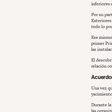
inferiores 
Por su par
Exteriores
todo lo po
Ese mismo
primer Prim
las instala
El descubr
relación c
Acuerdos
Una vez qu
yacimiento
Durante la
las organi