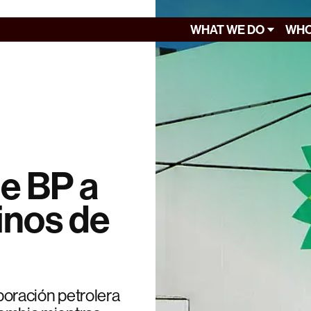
WHAT WE DO
WHO
e BP a
sinos de
oración petrolera