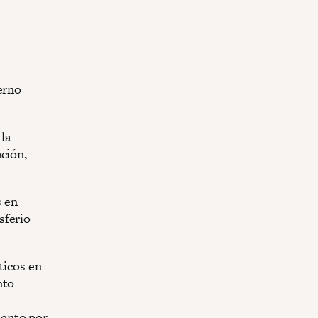
erno
 la
ción,
s en
sferio
íticos en
nto
ciento por