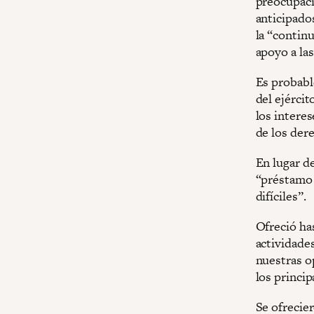
preocupaci
anticipado
la “contin
apoyo a las
Es probable
del ejérci
los interes
de los der
En lugar d
“préstamo 
difíciles”.
Ofreció ha
actividades
nuestras o
los princip
Se ofrecier