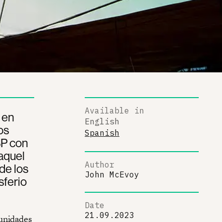
Available in
 en
English
os
Spanish
BP con
aquel
Author
de los
John McEvoy
sferio
Date
21.09.2023
 unidades