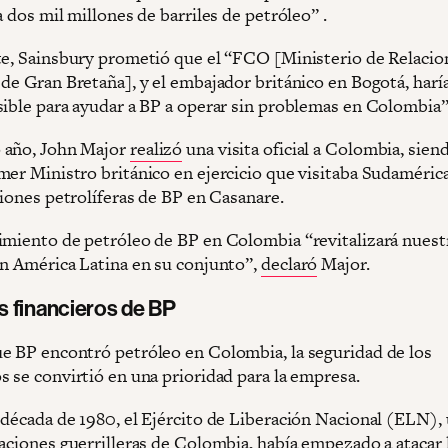
a dos mil millones de barriles de petróleo” .
te, Sainsbury prometió que el “FCO [Ministerio de Relacio
 de Gran Bretaña], y el embajador británico en Bogotá, har
sible para ayudar a BP a operar sin problemas en Colombia”
 año, John Major
realizó
una visita oficial a Colombia, siend
er Ministro británico en ejercicio que visitaba Sudamérica,
ciones petrolíferas de BP en Casanare.
imiento de petróleo de BP en Colombia “revitalizará nuest
on América Latina en su conjunto”,
declaró
Major.
 financieros de BP
e BP encontró petróleo en Colombia, la seguridad de los
s se convirtió en una prioridad para la empresa.
 década de 1980, el Ejército de Liberación Nacional (ELN),
zaciones guerrilleras de Colombia, había empezado a atacar 