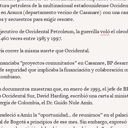
ctura petrolera de la multinacional estadounidense Occiden
en Arauca (departamento vecino de Casanare) con una ca
 y secuestros para exigir rescate.
jecutivo de Occidental Petroleum, la guerrilla
voló
el oleo
 460 veces entre 1985 y 1997.
ía correr la misma suerte que Occidental.
inanciaba “proyectos comunitarios” en Casanare, BP desarr
de seguridad que implicaba la financiación y colaboración c
olombiano.
 documentos muestran que, en enero de 1993, el jefe de BP
 Occidental Sur, David Harding, escribió una carta al minis
ergía de Colombia, el Dr. Guido Nule Amín.
radeció a Amín la “oportunidad… de reunirnos” en el palac
al de Bogotá a principios de ese mes. Sin embargo, expresó