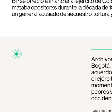
BP se ofreció a financiar al ejército de C
mataba opositorxs durante la década de 1
un general acusado de secuestro, tortura 
Archivos
Bogotá, 
acuerdos
el ejérc
momento
peores 
occident
Los docume