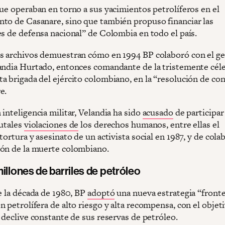
que operaban en torno a sus yacimientos petrolíferos en el
to de Casanare, sino que también propuso financiar las
es de defensa nacional” de Colombia en todo el país.
s archivos demuestran cómo en 1994 BP colaboró con el ge
andia Hurtado, entonces comandante de la tristemente cél
a brigada del ejército colombiano, en la “resolución de con
e.
inteligencia militar, Velandia ha sido
acusado
de participar
rutales
violaciones de
los derechos humanos, entre ellas el
tortura y asesinato de un activista social en 1987, y de cola
ón de la muerte colombiano.
illones de barriles de petróleo
e la década de 1980, BP
adoptó
una nueva estrategia “fronte
 petrolífera de alto riesgo y alta recompensa, con el objet
 declive constante de sus reservas de petróleo.