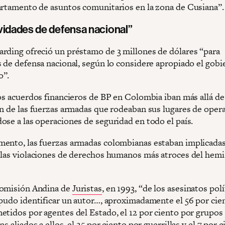
artamento de asuntos comunitarios en la zona de Cusiana”.
ividades de defensa nacional”
rding ofreció un préstamo de 3 millones de dólares “para
s de defensa nacional, según lo considere apropiado el gobi
o”.
los acuerdos financieros de BP en Colombia iban más allá de
ón de las fuerzas armadas que rodeaban sus lugares de opera
ose a las operaciones de seguridad en todo el país.
ento, las fuerzas armadas colombianas estaban implicada
 las violaciones de derechos humanos más atroces del hemi
Comisión Andina de
Juristas
, en 1993, “de los asesinatos pol
 pudo identificar un autor…, aproximadamente el 56 por cie
etidos por agentes del Estado, el 12 por ciento por grupos
es aliados a ellos, el 25 por ciento por guerrillas y el 7 por 