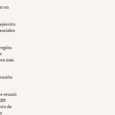
en un
ejército
sociales
región
e
 en más
tención
se reunió
 BP.
nto de
n