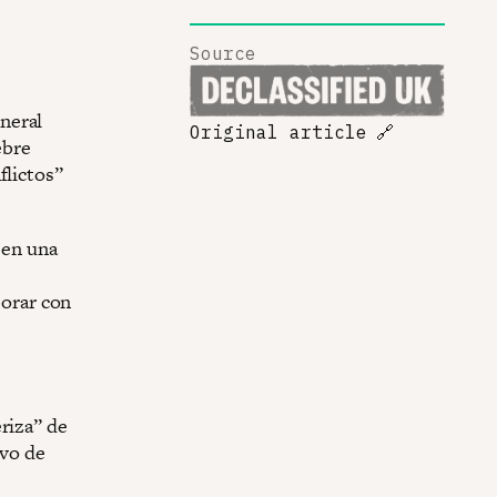
Source
neral
Original article
🔗
ebre
flictos”
 en una
borar con
riza” de
ivo de