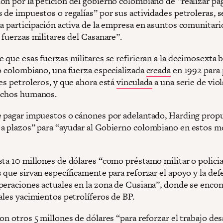
ón por la petición del gobierno colombiano de “realizar pa
s de impuestos o regalías” por sus actividades petroleras, 
ua participación activa de la empresa en asuntos comunitari
 fuerzas militares del Casanare”.
 que esas fuerzas militares se refirieran a la decimosexta 
to colombiano, una fuerza especializada
creada
en 1992 para
es petroleros, y que ahora está
vinculada
a una serie de vio
echos humanos.
e pagar impuestos o cánones por adelantado, Harding prop
a plazos” para “ayudar al Gobierno colombiano en estos 
sta 10 millones de dólares “como préstamo militar o policia
 que sirvan específicamente para reforzar el apoyo y la def
peraciones actuales en la zona de Cusiana”, donde se enco
ales yacimientos petrolíferos de BP.
on otros 5 millones de dólares “para reforzar el trabajo de