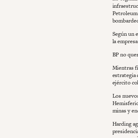
infraestru
Petroleum 
bombardeos
Según un e
la empresa
BP no quer
Mientras f
estrategia 
ejército c
Los nuevos
Hemisferio
minas y en
Harding ag
presidenci