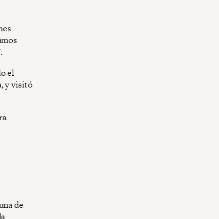
nes
íamos
.
o el
 y visitó
ra
 una de
la