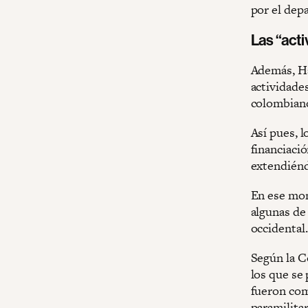
por el dep
Las “act
Además, Ha
actividade
colombian
Así pues, 
financiaci
extendiénd
En ese mom
algunas de
occidental.
Según la 
los que se
fueron com
paramilitar