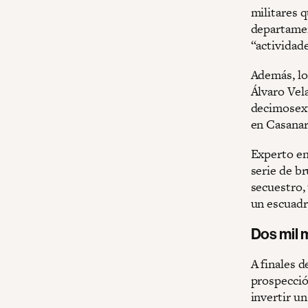
militares 
departamen
“actividad
Además, lo
Álvaro Vel
decimosext
en Casanar
Experto en 
serie de b
secuestro, 
un escuadr
Dos mil m
A finales d
prospección
invertir un