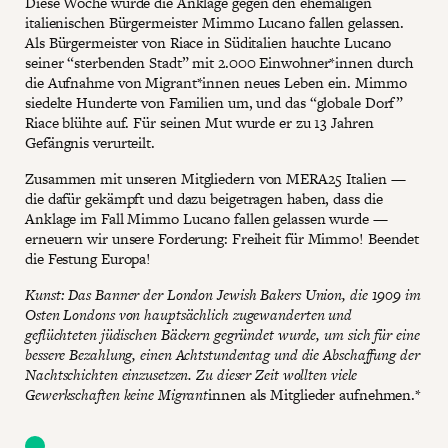
Diese Woche wurde die Anklage gegen den ehemaligen
italienischen Bürgermeister Mimmo Lucano fallen gelassen.
Als Bürgermeister von Riace in Süditalien hauchte Lucano
seiner “sterbenden Stadt” mit 2.000 Einwohner*innen durch
die Aufnahme von Migrant*innen neues Leben ein. Mimmo
siedelte Hunderte von Familien um, und das “globale Dorf”
Riace blühte auf. Für seinen Mut wurde er zu 13 Jahren
Gefängnis verurteilt.
Zusammen mit unseren Mitgliedern von MERA25 Italien —
die dafür gekämpft und dazu beigetragen haben, dass die
Anklage im Fall Mimmo Lucano fallen gelassen wurde —
erneuern wir unsere Forderung: Freiheit für Mimmo! Beendet
die Festung Europa!
Kunst: Das Banner der London Jewish Bakers Union, die 1909 im
Osten Londons von hauptsächlich zugewanderten und
geflüchteten jüdischen Bäckern gegründet wurde, um sich für eine
bessere Bezahlung, einen Achtstundentag und die Abschaffung der
Nachtschichten einzusetzen. Zu dieser Zeit wollten viele
Gewerkschaften keine Migrant
innen als Mitglieder aufnehmen.*