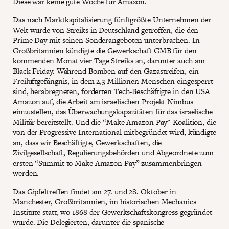
Diese war keine gute Woche für Amazon.
Das nach Marktkapitalisierung fünftgrößte Unternehmen der
Welt wurde von Streiks in Deutschland getroffen, die den
Prime Day mit seinen Sonderangeboten unterbrachen. In
Großbritannien kündigte die Gewerkschaft GMB für den
kommenden Monat vier Tage Streiks an, darunter auch am
Black Friday. Während Bomben auf den Gazastreifen, ein
Freiluftgefängnis, in dem 2,3 Millionen Menschen eingesperrt
sind, herabregneten, forderten Tech-Beschäftigte in den USA
Amazon auf, die Arbeit am israelischen Projekt Nimbus
einzustellen, das Überwachungskapazitäten für das israelische
Militär bereitstellt. Und die “Make Amazon Pay"-Koalition, die
von der Progressive International mitbegründet wird, kündigte
an, dass wir Beschäftigte, Gewerkschaften, die
Zivilgesellschaft, Regulierungsbehörden und Abgeordnete zum
ersten “Summit to Make Amazon Pay” zusammenbringen
werden.
Das Gipfeltreffen findet am 27. und 28. Oktober in
Manchester, Großbritannien, im historischen Mechanics
Institute statt, wo 1868 der Gewerkschaftskongress gegründet
wurde. Die Delegierten, darunter die spanische