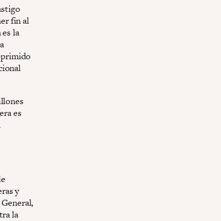
astigo
r fin al
 es la
la
 oprimido
cional
illones
era es
a
de
ras y
l General,
ra la