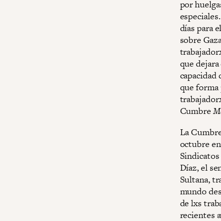
por huelga
especiales
días para 
sobre Gaza,
trabajador
que dejara
capacidad d
que forma 
trabajadorx
Cumbre
M
La Cumbre 
octubre en
Sindicatos
Díaz, el s
Sultana, tr
mundo desa
de lxs tra
recientes a