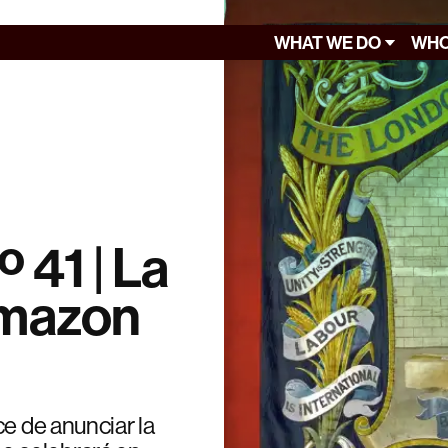
WHAT WE DO
WHO
º 41 | La
mazon
ce de anunciar la