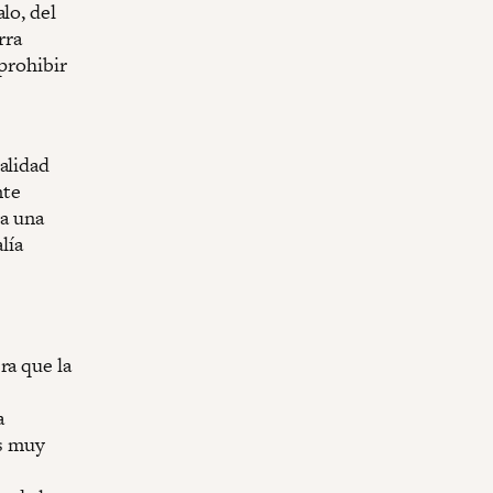
lo, del
rra
 prohibir
alidad
nte
 a una
lía
ra que la
a
os muy
,