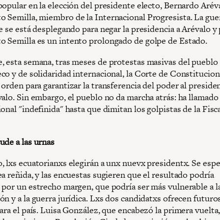
opular en la elección del presidente electo, Bernardo Aréva
 Semilla, miembro de la Internacional Progresista. La gue
e se está desplegando para negar la presidencia a Arévalo y
 Semilla es un intento prolongado de golpe de Estado.
, esta semana, tras meses de protestas masivas del pueblo
co y de solidaridad internacional, la Corte de Constitucion
orden para garantizar la transferencia del poder al preside
valo. Sin embargo, el pueblo no da marcha atrás: ha llamado
onal "indefinida" hasta que dimitan los golpistas de la Fisca
ude a las urnas
, lxs ecuatorianxs elegirán a unx nuevx presidentx. Se espe
a reñida, y las encuestas sugieren que el resultado podría
 por un estrecho margen, que podría ser más vulnerable a l
ón y a la guerra jurídica. Lxs dos candidatxs ofrecen futur
ara el país. Luisa González, que encabezó la primera vuelta