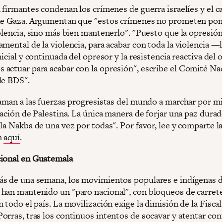
 firmantes condenan los crímenes de guerra israelíes y el c
de Gaza. Argumentan que "estos crímenes no prometen pone
olencia, sino más bien mantenerlo". "Puesto que la opresión
mental de la violencia, para acabar con toda la violencia —
nicial y continuada del opresor y la resistencia reactiva del
actuar para acabar con la opresión", escribe el Comité Na
de BDS".
laman a las fuerzas progresistas del mundo a marchar por m
ración de Palestina. La única manera de forjar una paz durad
la Nakba de una vez por todas". Por favor, lee y comparte l
n
aquí
.
ional en Guatemala
s de una semana, los movimientos populares e indígenas 
han mantenido un "paro nacional", con bloqueos de carrete
 todo el país. La movilización exige la dimisión de la Fisca
rras, tras los continuos intentos de socavar y atentar cont