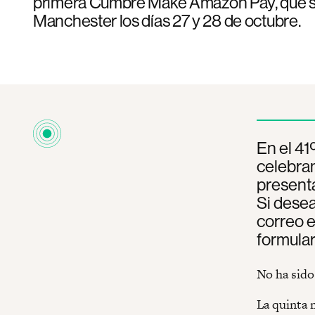
primera Cumbre Make Amazon Pay, que s
Manchester los días 27 y 28 de octubre.
En el 41
celebra
present
Si desea
correo e
formular
No ha sido
La quinta 