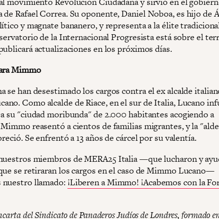
al movimiento Revolución Ciudadana y sirvió en el gobiern
 de Rafael Correa. Su oponente, Daniel Noboa, es hijo de Á
ítico y magnate bananero, y representa a la élite tradiciona
servatorio de la Internacional Progresista está sobre el te
publicará actualizaciones en los próximos días.
para Mimmo
 se han desestimado los cargos contra el ex alcalde italian
no. Como alcalde de Riace, en el sur de Italia, Lucano in
 a su "ciudad moribunda" de 2.000 habitantes acogiendo a
 Mimmo reasentó a cientos de familias migrantes, y la "alde
oreció. Se enfrentó a 13 años de cárcel por su valentía.
nuestros miembros de MERA25 Italia —que lucharon y ayu
que se retiraran los cargos en el caso de Mimmo Lucano—
 nuestro llamado:
¡Liberen a Mimmo! ¡Acabemos con la For
ncarta del Sindicato de Panaderos Judíos de Londres, formado e