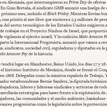
s en Alemania, que interrumpieron su
Prime Day
de ofertas
. En Gran Bretaña, el sindicato GMB anunció una huelga de 
el próximo mes, incluido el
Black Friday
. Mientras llovían b
 una prisión al aire libre que encierra a 2,3 millones de per
xs del sector tecnológico de los Estados Unidos exigieron
 de trabajar en el Proyecto Nimbus de Israel, que proporci
e vigilancia al ejército israelí. Y la coalición
Make Amazon P
parte la Internacional Progresista, anunció que vamos a reu
s, sindicatos, sociedad civil, reguladorxs y diputadxs en la
ake Amazon Pay
de la historia.
tendrá lugar en Manchester, Reino Unido, los días 27 y 28
 el histórico Instituto de Mecánica, donde se formó el Con
 en 1868. Delegadxs como la ministra española de Trabajo, 
enador estadounidense Bernie Sanders, la diputada británica
abajadorxs, líderes y lideresas sindicales y activistas de tod
rrollarán estrategias para hacer frente a la explotación d
bajadorxs, las comunidades y el medio ambiente, basándose
vances progresistas como la legislación sobre la protección