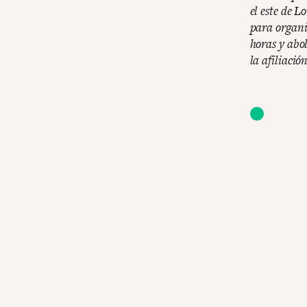
el este de 
para organi
horas y abo
la afiliació