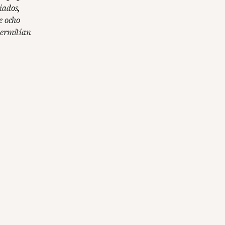
iados,
e ocho
permitían