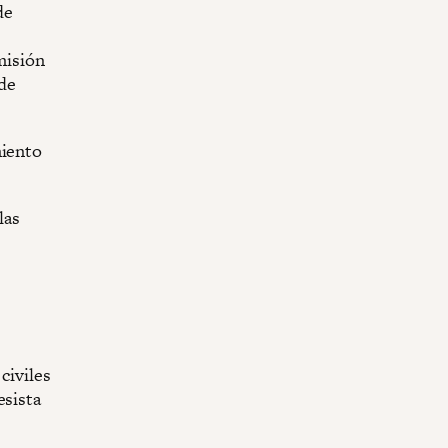
de
misión
de
miento
las
civiles
esista