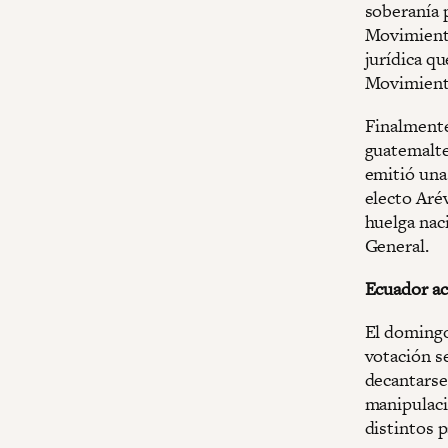
soberanía p
Movimiento
jurídica qu
Movimiento
Finalmente
guatemalte
emitió una 
electo Aré
huelga naci
General.
Ecuador ac
El domingo
votación se
decantarse
manipulaci
distintos p