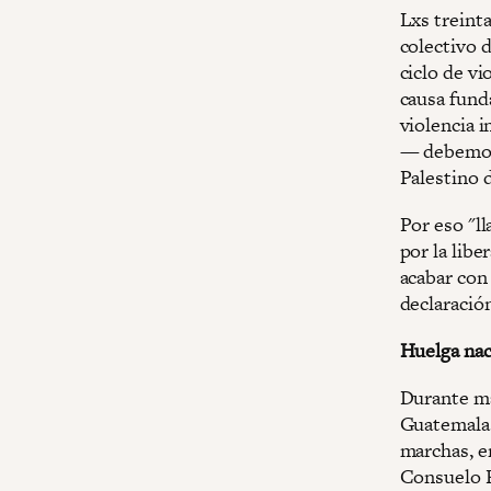
Lxs treinta
colectivo 
ciclo de vi
causa funda
violencia i
— debemos 
Palestino 
Por eso "l
por la libe
acabar con 
declaració
Huelga nac
Durante má
Guatemala 
marchas, en
Consuelo Po