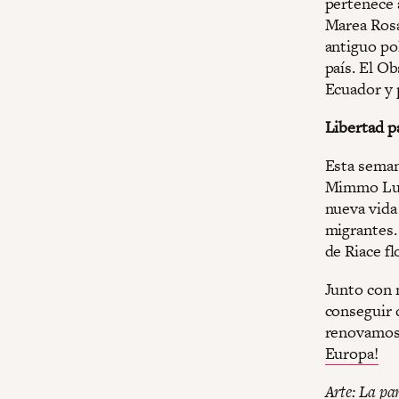
pertenece 
Marea Rosa
antiguo pol
país. El Ob
Ecuador y 
Libertad 
Esta semana
Mimmo Luca
nueva vida
migrantes.
de Riace fl
Junto con 
conseguir 
renovamos
Europa!
Arte: La pa