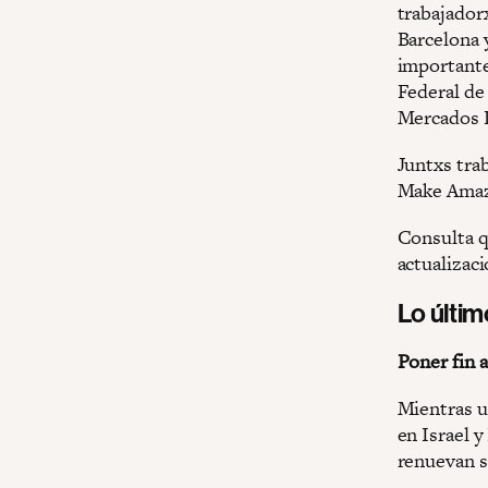
trabajador
Barcelona 
importante
Federal de
Mercados D
Juntxs tra
Make Amazo
Consulta qu
actualizac
Lo últi
Poner fin 
Mientras un
en Israel 
renuevan su