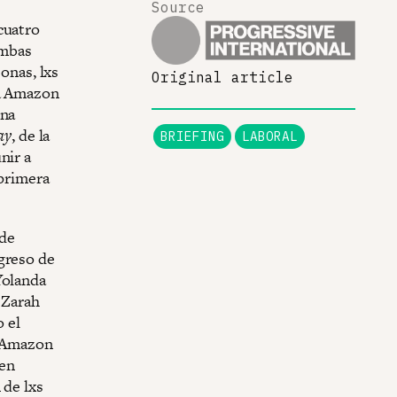
Source
cuatro
ombas
sonas, lxs
Original article
 a Amazon
ona
ay
, de la
BRIEFING
LABORAL
nir a
 primera
 de
greso de
Yolanda
 Zarah
o el
e Amazon
 en
 de lxs