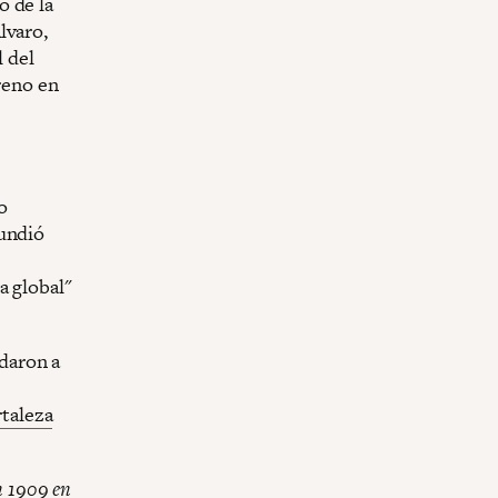
o de la
lvaro,
l del
rreno en
o
fundió
a global"
daron a
taleza
n 1909 en