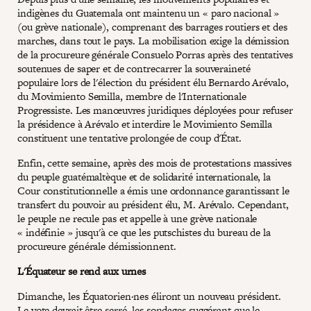
indigènes du Guatemala ont maintenu un « paro nacional »
(ou grève nationale), comprenant des barrages routiers et des
marches, dans tout le pays. La mobilisation exige la démission
de la procureure générale Consuelo Porras après des tentatives
soutenues de saper et de contrecarrer la souveraineté
populaire lors de l'élection du président élu Bernardo Arévalo,
du Movimiento Semilla, membre de l'Internationale
Progressiste. Les manœuvres juridiques déployées pour refuser
la présidence à Arévalo et interdire le Movimiento Semilla
constituent une tentative prolongée de coup d'État.
Enfin, cette semaine, après des mois de protestations massives
du peuple guatémaltèque et de solidarité internationale, la
Cour constitutionnelle a émis une ordonnance garantissant le
transfert du pouvoir au président élu, M. Arévalo. Cependant,
le peuple ne recule pas et appelle à une grève nationale
« indéfinie » jusqu'à ce que les putschistes du bureau de la
procureure générale démissionnent.
L'Équateur se rend aux urnes
Dimanche, les Équatorien·nes éliront un nouveau président.
Le vote devrait être serré, les sondages suggérant que le