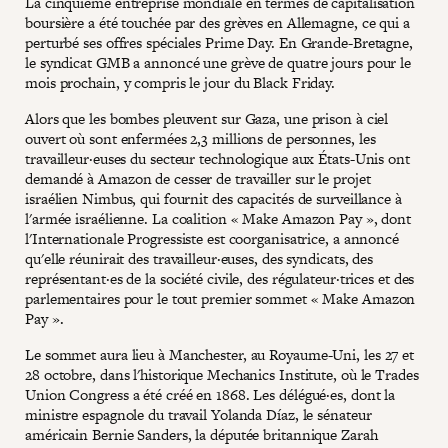
La cinquième entreprise mondiale en termes de capitalisation
boursière a été touchée par des grèves en Allemagne, ce qui a
perturbé ses offres spéciales Prime Day. En Grande-Bretagne,
le syndicat GMB a annoncé une grève de quatre jours pour le
mois prochain, y compris le jour du Black Friday.
Alors que les bombes pleuvent sur Gaza, une prison à ciel
ouvert où sont enfermées 2,3 millions de personnes, les
travailleur·euses du secteur technologique aux États-Unis ont
demandé à Amazon de cesser de travailler sur le projet
israélien Nimbus, qui fournit des capacités de surveillance à
l'armée israélienne. La coalition « Make Amazon Pay », dont
l'Internationale Progressiste est coorganisatrice, a annoncé
qu'elle réunirait des travailleur·euses, des syndicats, des
représentant·es de la société civile, des régulateur·trices et des
parlementaires pour le tout premier sommet « Make Amazon
Pay ».
Le sommet aura lieu à Manchester, au Royaume-Uni, les 27 et
28 octobre, dans l'historique Mechanics Institute, où le Trades
Union Congress a été créé en 1868. Les délégué·es, dont la
ministre espagnole du travail Yolanda Díaz, le sénateur
américain Bernie Sanders, la députée britannique Zarah