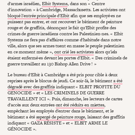
d'armes israélien,
Elbit Systems
, dans son « Centre
d'innovation » à Cambridge, Massachusetts. Les activistes ont
bloqué l'entrée principale d'Elbit
afin que ses employé·es ne
puissent pas entrer, et ont recouvert le bâtiment de peinture
rouge et de graffitis, dénonçant le fait qu'Elbit profite des
crimes de guerre israéliens contre les Palestinien·nes. « Elbit
Systems ne fera pas d'affaires comme d'habitude dans notre
ville, alors que ses armes tuent en masse le peuple palestinien
en ce moment même »,
ont crié les activistes
alors qu'iels
étaient enfermé·es devant les portes d'Elbit. « Des criminels de
guerre travaillent au 130 Bishop Allen Drive ! »
Le bureau d'Elbit à Cambridge a été pris pour cible à deux
reprises après le blocus de jeudi. Ce soir-là, le bâtiment
a été
dégradé avec des graffitis
indiquant « ELBIT PROFITE DU
GENOCIDE » et « LES CRIMINELS DE GUERRE
TRAVAILLENT ICI ». Puis, dimanche, les lecteurs de cartes
d'accès aux deux entrées
ont été réduits en miettes
,
empêchant les employés d'entrer dans le bâtiment, et le
bâtiment a été
aspergé de peinture rouge
, laissant des graffitis
indiquant « GAZA RÉSISTE » et « ELBIT ARME LE
GÉNOCIDE ».