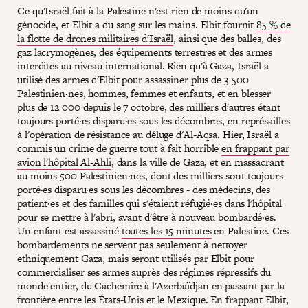
Ce qu'Israël fait à la Palestine n'est rien de moins qu'un
génocide, et Elbit a du sang sur les mains. Elbit fournit
85 % de
la flotte de drones militaires d'Israël
, ainsi que des balles, des
gaz lacrymogènes, des équipements terrestres et des armes
interdites au niveau international. Rien qu'à Gaza, Israël a
utilisé des armes d'Elbit pour assassiner plus de 3 500
Palestinien·nes, hommes, femmes et enfants, et en blesser
plus de 12 000 depuis le 7 octobre, des milliers d'autres étant
toujours porté·es disparu·es sous les décombres, en représailles
à l'opération de résistance au déluge d'Al-Aqsa. Hier, Israël a
commis un crime de guerre tout à fait horrible
en frappant par
avion l'hôpital Al-Ahli
, dans la ville de Gaza, et en massacrant
au moins 500 Palestinien·nes, dont des milliers sont toujours
porté·es disparu·es sous les décombres - des médecins, des
patient·es et des familles qui s'étaient réfugié·es dans l'hôpital
pour se mettre à l'abri, avant d'être à nouveau bombardé·es.
Un enfant est assassiné
toutes les 15 minutes
en Palestine. Ces
bombardements ne servent pas seulement à nettoyer
ethniquement Gaza, mais seront utilisés par Elbit pour
commercialiser ses armes auprès des régimes répressifs du
monde entier, du Cachemire à l'Azerbaïdjan en passant par la
frontière entre les États-Unis et le Mexique. En frappant Elbit,