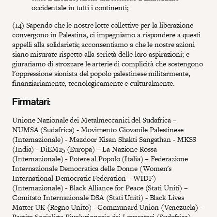
occidentale in tutti i continenti;
(14) Sapendo che le nostre lotte collettive per la liberazione
convergono in Palestina, ci impegniamo a rispondere a questi
appelli alla solidarietà; acconsentiamo a che le nostre azioni
siano misurate rispetto alla serietà delle loro aspirazioni; e
giurariamo di strozzare le arterie di complicità che sostengono
l'oppressione sionista del popolo palestinese militarmente,
finanziariamente, tecnologicamente e culturalmente.
Firmatari:
Unione Nazionale dei Metalmeccanici del Sudafrica –
NUMSA (Sudafrica) - Movimento Giovanile Palestinese
(Internazionale) - Mazdoor Kisan Shakti Sangathan - MKSS
(India) - DiEM25 (Europa) – La Nazione Rossa
(Internazionale) - Potere al Popolo (Italia) – Federazione
Internazionale Democratica delle Donne (Women's
International Democratic Federation – WIDF)
(Internazionale) - Black Alliance for Peace (Stati Uniti) –
Comitato Internazionale DSA (Stati Uniti) - Black Lives
Matter UK (Regno Unito) - Communard Union (Venezuela) -
Partito Socialista Rivoluzionario dei Lavoratori (Sudafrica) -