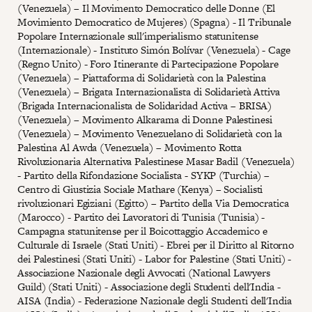
(Venezuela) – Il Movimento Democratico delle Donne (El
Movimiento Democratico de Mujeres) (Spagna) - Il Tribunale
Popolare Internazionale sull'imperialismo statunitense
(Internazionale) - Instituto Simón Bolívar (Venezuela) - Cage
(Regno Unito) - Foro Itinerante di Partecipazione Popolare
(Venezuela) – Piattaforma di Solidarietà con la Palestina
(Venezuela) – Brigata Internazionalista di Solidarietà Attiva
(Brigada Internacionalista de Solidaridad Activa – BRISA)
(Venezuela) – Movimento Alkarama di Donne Palestinesi
(Venezuela) – Movimento Venezuelano di Solidarietà con la
Palestina Al Awda (Venezuela) – Movimento Rotta
Rivoluzionaria Alternativa Palestinese Masar Badil (Venezuela)
- Partito della Rifondazione Socialista - SYKP (Turchia) –
Centro di Giustizia Sociale Mathare (Kenya) – Socialisti
rivoluzionari Egiziani (Egitto) – Partito della Via Democratica
(Marocco) - Partito dei Lavoratori di Tunisia (Tunisia) -
Campagna statunitense per il Boicottaggio Accademico e
Culturale di Israele (Stati Uniti) - Ebrei per il Diritto al Ritorno
dei Palestinesi (Stati Uniti) - Labor for Palestine (Stati Uniti) -
Associazione Nazionale degli Avvocati (National Lawyers
Guild) (Stati Uniti) - Associazione degli Studenti dell'India -
AISA (India) - Federazione Nazionale degli Studenti dell'India