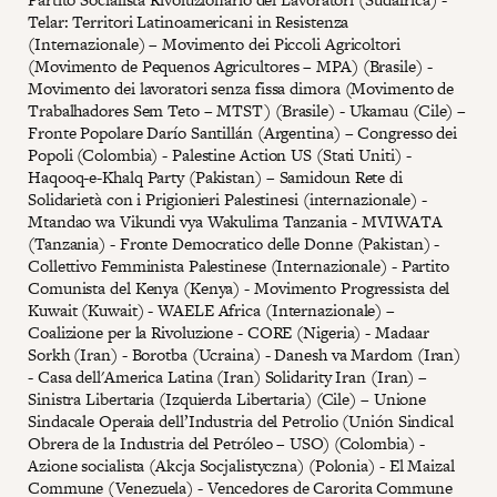
Telar: Territori Latinoamericani in Resistenza
(Internazionale) – Movimento dei Piccoli Agricoltori
(Movimento de Pequenos Agricultores – MPA) (Brasile) -
Movimento dei lavoratori senza fissa dimora (Movimento de
Trabalhadores Sem Teto – MTST) (Brasile) - Ukamau (Cile) –
Fronte Popolare Darío Santillán (Argentina) – Congresso dei
Popoli (Colombia) - Palestine Action US (Stati Uniti) -
Haqooq-e-Khalq Party (Pakistan) – Samidoun Rete di
Solidarietà con i Prigionieri Palestinesi (internazionale) -
Mtandao wa Vikundi vya Wakulima Tanzania - MVIWATA
(Tanzania) - Fronte Democratico delle Donne (Pakistan) -
Collettivo Femminista Palestinese (Internazionale) - Partito
Comunista del Kenya (Kenya) - Movimento Progressista del
Kuwait (Kuwait) - WAELE Africa (Internazionale) –
Coalizione per la Rivoluzione - CORE (Nigeria) - Madaar
Sorkh (Iran) - Borotba (Ucraina) - Danesh va Mardom (Iran)
- Casa dell'America Latina (Iran) Solidarity Iran (Iran) –
Sinistra Libertaria (Izquierda Libertaria) (Cile) – Unione
Sindacale Operaia dell’Industria del Petrolio (Unión Sindical
Obrera de la Industria del Petróleo – USO) (Colombia) -
Azione socialista (Akcja Socjalistyczna) (Polonia) - El Maizal
Commune (Venezuela) - Vencedores de Carorita Commune