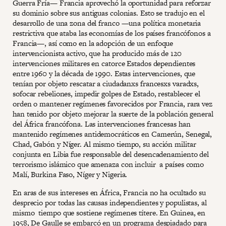
Guerra Fría— Francia aprovechó la oportunidad para reforzar
su dominio sobre sus antiguas colonias. Esto se tradujo en el
desarrollo de una zona del franco —una política monetaria
restrictiva que ataba las economías de los países francófonos a
Francia—, así como en la adopción de un enfoque
intervencionista activo, que ha producido más de 120
intervenciones militares en catorce Estados dependientes
entre 1960 y la década de 1990. Estas intervenciones, que
tenían por objeto rescatar a ciudadanxs francesxs varadxs,
sofocar rebeliones, impedir golpes de Estado, restablecer el
orden o mantener regímenes favorecidos por Francia, rara vez
han tenido por objeto mejorar la suerte de la población general
del África francófona. Las intervenciones francesas han
mantenido regímenes antidemocráticos en Camerún, Senegal,
Chad, Gabón y Níger. Al mismo tiempo, su acción militar
conjunta en Libia fue responsable del desencadenamiento del
terrorismo islámico que amenaza con incluir a países como
Malí, Burkina Faso, Níger y Nigeria.
En aras de sus intereses en África, Francia no ha ocultado su
desprecio por todas las causas independientes y populistas, al
mismo tiempo que sostiene regímenes títere. En Guinea, en
1958, De Gaulle se embarcó en un programa despiadado para