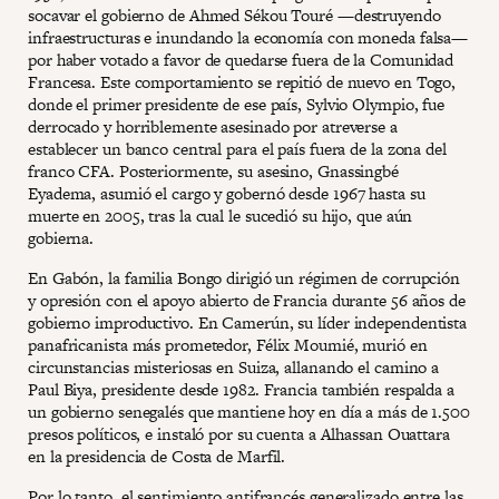
socavar el gobierno de Ahmed Sékou Touré —destruyendo
infraestructuras e inundando la economía con moneda falsa—
por haber votado a favor de quedarse fuera de la Comunidad
Francesa. Este comportamiento se repitió de nuevo en Togo,
donde el primer presidente de ese país, Sylvio Olympio, fue
derrocado y horriblemente asesinado por atreverse a
establecer un banco central para el país fuera de la zona del
franco CFA. Posteriormente, su asesino, Gnassingbé
Eyadema, asumió el cargo y gobernó desde 1967 hasta su
muerte en 2005, tras la cual le sucedió su hijo, que aún
gobierna.
En Gabón, la familia Bongo dirigió un régimen de corrupción
y opresión con el apoyo abierto de Francia durante 56 años de
gobierno improductivo. En Camerún, su líder independentista
panafricanista más prometedor, Félix Moumié, murió en
circunstancias misteriosas en Suiza, allanando el camino a
Paul Biya, presidente desde 1982. Francia también respalda a
un gobierno senegalés que mantiene hoy en día a más de 1.500
presos políticos, e instaló por su cuenta a Alhassan Ouattara
en la presidencia de Costa de Marfil.
Por lo tanto, el sentimiento antifrancés generalizado entre las