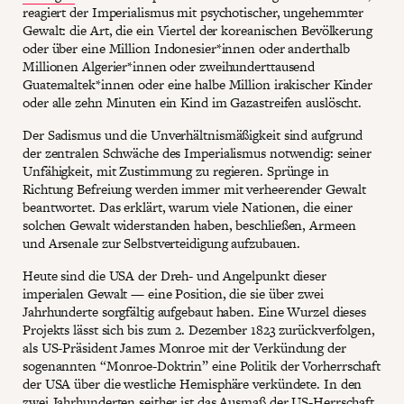
reagiert der Imperialismus mit psychotischer, ungehemmter
Gewalt: die Art, die ein Viertel der koreanischen Bevölkerung
oder über eine Million Indonesier*innen oder anderthalb
Millionen Algerier*innen oder zweihunderttausend
Guatemaltek*innen oder eine halbe Million irakischer Kinder
oder alle zehn Minuten ein Kind im Gazastreifen auslöscht.
Der Sadismus und die Unverhältnismäßigkeit sind aufgrund
der zentralen Schwäche des Imperialismus notwendig: seiner
Unfähigkeit, mit Zustimmung zu regieren. Sprünge in
Richtung Befreiung werden immer mit verheerender Gewalt
beantwortet. Das erklärt, warum viele Nationen, die einer
solchen Gewalt widerstanden haben, beschließen, Armeen
und Arsenale zur Selbstverteidigung aufzubauen.
Heute sind die USA der Dreh- und Angelpunkt dieser
imperialen Gewalt — eine Position, die sie über zwei
Jahrhunderte sorgfältig aufgebaut haben. Eine Wurzel dieses
Projekts lässt sich bis zum 2. Dezember 1823 zurückverfolgen,
als US-Präsident James Monroe mit der Verkündung der
sogenannten “Monroe-Doktrin” eine Politik der Vorherrschaft
der USA über die westliche Hemisphäre verkündete. In den
zwei Jahrhunderten seither ist das Ausmaß der US-Herrschaft