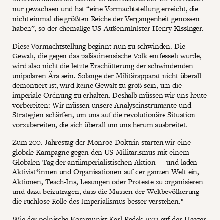
nur gewachsen und hat “eine Vormachtstellung erreicht, die
nicht einmal die größten Reiche der Vergangenheit genossen
haben”, so der ehemalige US-Außenminister Henry Kissinger.
Diese Vormachtstellung beginnt nun zu schwinden. Die
Gewalt, die gegen das palästinensische Volk entfesselt wurde,
wird also nicht die letzte Erschütterung der schwindenden
unipolaren Ära sein. Solange der Militärapparat nicht überall
demontiert ist, wird keine Gewalt zu groß sein, um die
imperiale Ordnung zu erhalten. Deshalb müssen wir uns heute
vorbereiten: Wir müssen unsere Analyseinstrumente und
Strategien schärfen, um uns auf die revolutionäre Situation
vorzubereiten, die sich überall um uns herum ausbreitet.
Zum 200. Jahrestag der Monroe-Doktrin starten wir eine
globale Kampagne gegen den US-Militarismus mit einem
Globalen Tag der antiimperialistischen Aktion — und laden
Aktivist*innen und Organisationen auf der ganzen Welt ein,
Aktionen, Teach-Ins, Lesungen oder Proteste zu organisieren
und dazu beizutragen, dass die Massen der Weltbevölkerung
die ruchlose Rolle des Imperialismus besser verstehen.*
Wie der polnische Kommunist Karl Radek 1922 auf der Haager