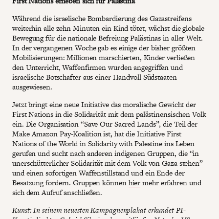
First Nations erheben sich für Palästina
Während die israelische Bombardierung des Gazastreifens
weiterhin alle zehn Minuten ein Kind tötet, wächst die globale
Bewegung für die nationale Befreiung Palästinas in aller Welt.
In der vergangenen Woche gab es einige der bisher größten
Mobilisierungen: Millionen marschierten, Kinder verließen
den Unterricht, Waffenfirmen wurden angegriffen und
israelische Botschafter aus einer Handvoll Südstaaten
ausgewiesen.
Jetzt bringt eine neue Initiative das moralische Gewicht der
First Nations in die Solidarität mit dem palästinensischen Volk
ein. Die Organisation “Save Our Sacred Lands”, die Teil der
Make Amazon Pay-Koalition ist, hat die Initiative First
Nations of the World in Solidarity with Palestine ins Leben
gerufen und sucht nach anderen indigenen Gruppen, die “in
unerschütterlicher Solidarität mit dem Volk von Gaza stehen”
und einen sofortigen Waffenstillstand und ein Ende der
Besatzung fordern. Gruppen können
hier
mehr erfahren und
sich dem Aufruf anschließen.
Kunst: In seinem neuesten Kampagnenplakat erkundet PI-