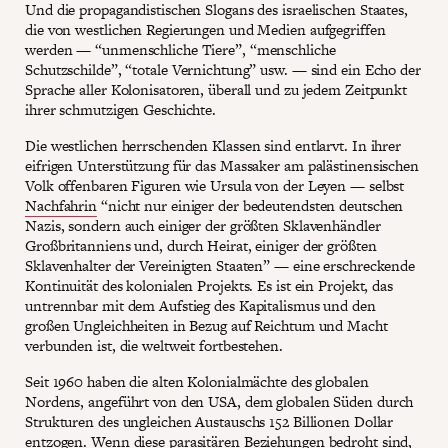
Und die propagandistischen Slogans des israelischen Staates,
die von westlichen Regierungen und Medien aufgegriffen
werden — “unmenschliche Tiere”, “menschliche
Schutzschilde”, “totale Vernichtung” usw. — sind ein Echo der
Sprache aller Kolonisatoren, überall und zu jedem Zeitpunkt
ihrer schmutzigen Geschichte.
Die westlichen herrschenden Klassen sind entlarvt. In ihrer
eifrigen Unterstützung für das Massaker am palästinensischen
Volk offenbaren Figuren wie Ursula von der Leyen — selbst
Nachfahrin
“nicht nur einiger der bedeutendsten deutschen
Nazis, sondern auch einiger der größten Sklavenhändler
Großbritanniens und, durch Heirat, einiger der größten
Sklavenhalter der Vereinigten Staaten” — eine erschreckende
Kontinuität des kolonialen Projekts. Es ist ein Projekt, das
untrennbar mit dem Aufstieg des Kapitalismus und den
großen Ungleichheiten in Bezug auf Reichtum und Macht
verbunden ist, die weltweit fortbestehen.
Seit 1960 haben die alten Kolonialmächte des globalen
Nordens, angeführt von den USA, dem globalen Süden durch
Strukturen des ungleichen Austauschs 152 Billionen Dollar
entzogen
. Wenn diese parasitären Beziehungen bedroht sind,