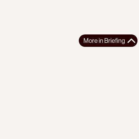
More in
Briefing
More in
Briefing