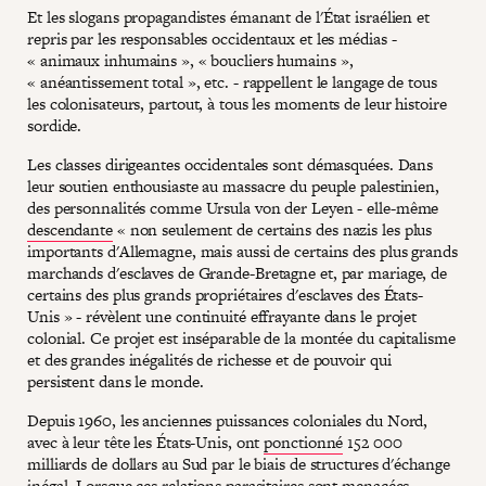
Et les slogans propagandistes émanant de l'État israélien et
repris par les responsables occidentaux et les médias -
« animaux inhumains », « boucliers humains »,
« anéantissement total », etc. - rappellent le langage de tous
les colonisateurs, partout, à tous les moments de leur histoire
sordide.
Les classes dirigeantes occidentales sont démasquées. Dans
leur soutien enthousiaste au massacre du peuple palestinien,
des personnalités comme Ursula von der Leyen - elle-même
descendante
« non seulement de certains des nazis les plus
importants d'Allemagne, mais aussi de certains des plus grands
marchands d'esclaves de Grande-Bretagne et, par mariage, de
certains des plus grands propriétaires d'esclaves des États-
Unis » - révèlent une continuité effrayante dans le projet
colonial. Ce projet est inséparable de la montée du capitalisme
et des grandes inégalités de richesse et de pouvoir qui
persistent dans le monde.
Depuis 1960, les anciennes puissances coloniales du Nord,
avec à leur tête les États-Unis, ont
ponctionné
152 000
milliards de dollars au Sud par le biais de structures d'échange
inégal. Lorsque ces relations parasitaires sont menacées,