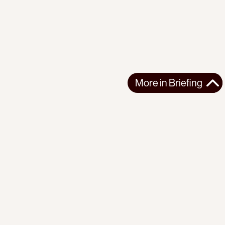
More in
Briefing
More in
Briefing