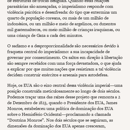
de estruturas de trocas desiguais. Quando estas relações
parasitárias são ameaçadas, o imperialismo responde com
violência psicótica e desenfreada: do tipo que extermina um
quarto da população coreana, ou mais de um milhão de
indonésios, ou um milhão e meio de argelinos, ou duzentos
mil guatemaltecos, ou meio milhão de crianças iraquianas, ou
uma criança de Gaza a cada dez minutos.
O sadismo e a desproporcionalidade são necessários devido à
fraqueza central do imperialismo: a sua incapacidade de
governar por consentimento. Os saltos em direção à libertação
são sempre recebidos com uma força devastadora, o que ajuda
a explicar por que muitas nações que resistiram a tal violência
decidem construir exércitos e arsenais para autodefesa.
Hoje, os EUA são o eixo central dessa violência imperial—uma
posição construída meticulosamente ao longo de dois séculos.
Podemos traçar uma das raízes desse projeto que remonta a 2
de Dezembro de 1823, quando o Presidente dos EUA, James
Monroe, estabeleceu uma política de dominação dos EUA
sobre o Hemisfério Ocidental—proclamando a chamada
“Doutrina Monroe”. Nos dois séculos que se seguiram, as
dimensões da dominação dos EUA apenas cresceram,