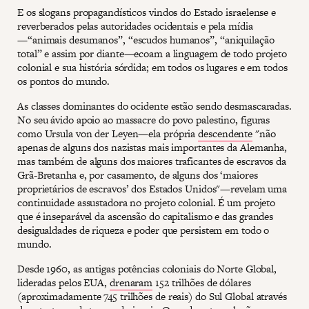
E os slogans propagandísticos vindos do Estado israelense e
reverberados pelas autoridades ocidentais e pela mídia
—“animais desumanos”, “escudos humanos”, “aniquilação
total” e assim por diante—ecoam a linguagem de todo projeto
colonial e sua história sórdida; em todos os lugares e em todos
os pontos do mundo.
As classes dominantes do ocidente estão sendo desmascaradas.
No seu ávido apoio ao massacre do povo palestino, figuras
como Ursula von der Leyen—ela própria
descendente
"não
apenas de alguns dos nazistas mais importantes da Alemanha,
mas também de alguns dos maiores traficantes de escravos da
Grã-Bretanha e, por casamento, de alguns dos ‘maiores
proprietários de escravos’ dos Estados Unidos"—revelam uma
continuidade assustadora no projeto colonial. É um projeto
que é inseparável da ascensão do capitalismo e das grandes
desigualdades de riqueza e poder que persistem em todo o
mundo.
Desde 1960, as antigas potências coloniais do Norte Global,
lideradas pelos EUA,
drenaram
152 trilhões de dólares
(aproximadamente 745 trilhões de reais) do Sul Global através