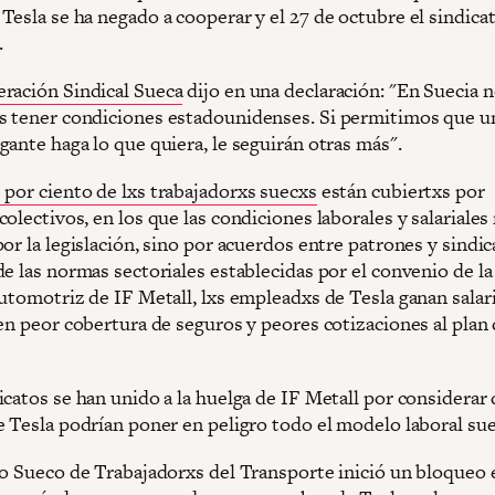
esla se ha negado a cooperar y el 27 de octubre el sindicat
.
ración Sindical Sueca
dijo en una declaración: "En Suecia 
 tener condiciones estadounidenses. Si permitimos que u
ante haga lo que quiera, le seguirán otras más".
 por ciento de lxs trabajadorxs suecxs
están cubiertxs por
olectivos, en los que las condiciones laborales y salariales
or la legislación, sino por acuerdos entre patrones y sindic
e las normas sectoriales establecidas por el convenio de la
automotriz de IF Metall, lxs empleadxs de Tesla ganan salar
nen peor cobertura de seguros y peores cotizaciones al plan
catos se han unido a la huelga de IF Metall por considerar 
e Tesla podrían poner en peligro todo el modelo laboral su
to Sueco de Trabajadorxs del Transporte inició un bloqueo e