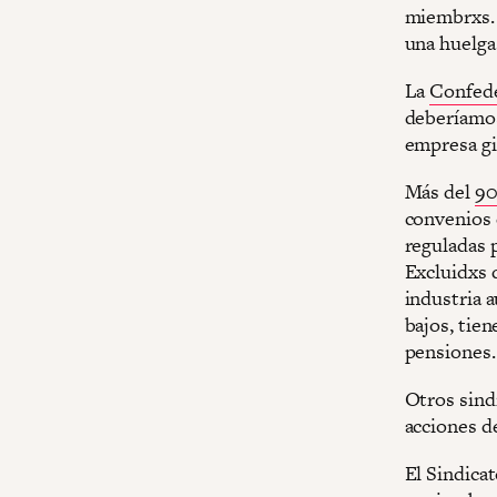
miembrxs. T
una huelga
La
Confede
deberíamos
empresa gig
Más del
90
convenios c
reguladas p
Excluidxs d
industria 
bajos, tie
pensiones.
Otros sindi
acciones d
El Sindica