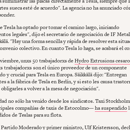
 suministrar las placas directamente a Tesla, siempre que l
rtes sueca esté de acuerdo". La agencia no ha anunciado c
ponder.
 Tesla ha optado por tomar el camino largo, iniciando
tos legales", dijo el secretario de negociación de IF Metall
älä. "Hay una forma sencilla y rápida de resolver esta situa
onvenio colectivo. En cuanto Tesla lo haga, se acabará el co
oviembre, unxs 50 trabajadorxs de
Hydro Extrusions cesaro
xs trabajadorxs son el único proveedor de un componente
do y crucial para Tesla en Europa. Säikkälä dijo: "Entregan
 a la fábrica de Tesla en Berlín, y si esto les causa trastor
obligarles a volver a la mesa de negociación".
idad no sólo ha venido desde los sindicatos. Taxi Stockho
ncipales compañías de taxis de Estocolmo—
ha suspendido
l
idos de Teslas para su flota.
l Partido Moderado y primer ministro, Ulf Kristersson, decl