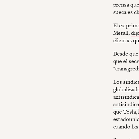
prensa que 
sueca es cl
El ex prim
Metall,
dij
clientxs q
Desde que 
que el secr
"transgredi
Los sindic
globalizad
antisindic
antisindica
que Tesla,
estadounid
cuando lxs 