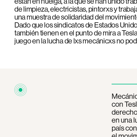
están en huelga, a la que se han unido tra
de limpieza, electricistas, pintorxs y trab
una muestra de solidaridad del movimient
Dado que los sindicatos de Estados Unid
también tienen en el punto de mira a Tesla
juego en la lucha de lxs mecánicxs no pod
Mecánicx
con Tesl
derecho 
en una l
país con
el movim