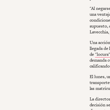
"Al negarse
una ventaja
condicione
supuesto, 
Lavecchia,
Una acción
llegada de 
de
"locura
demanda co
calificando
El lunes, u
transportes
las matrícu
La director
decisión s