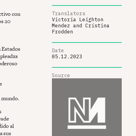
ctivo con
Translators
Victoria Leighton
os 20
Mendez
and
Cristina
Frodden
n Estados
Date
mpleadxs
05.12.2023
poderoso
Source
e
el mundo.
s
esde
ido al
a sus