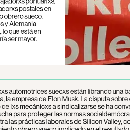
bajadorxs portuarixs,
ajadorxs postales en
o obrero sueco.
os y Alemania
, lo que está en
ría ser mayor.
s automotrices suecxs están librando una ba
a, la empresa de Elon Musk. La disputa sobre 
de lxs mecánicxs a sindicalizarse se ha conv
ucha para proteger las normas socialdemócra
tra las prácticas laborales de Silicon Valley, c
iento obrero sueco implicado en el resultado.