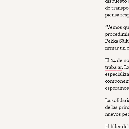
dispuesto a
de transpo
piensa res
"Vemos que
procedimien
Pekka Säikk
firmar un c
El 24 de n
trabajar
. L
especializa
componentes
esperamos 
La solidar
de las pri
nuevos ped
El líder de