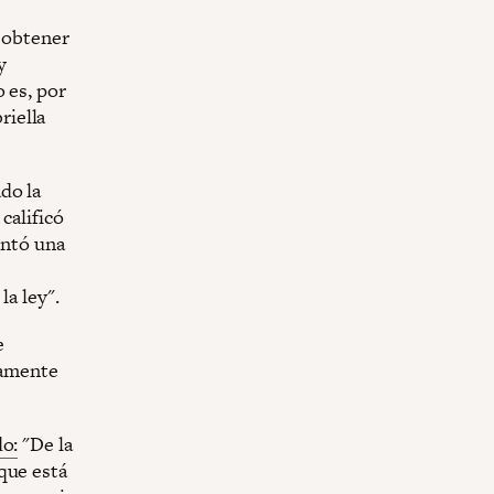
a obtener
y
 es, por
riella
do la
calificó
entó una
la ley".
e
tamente
do:
"De la
que está