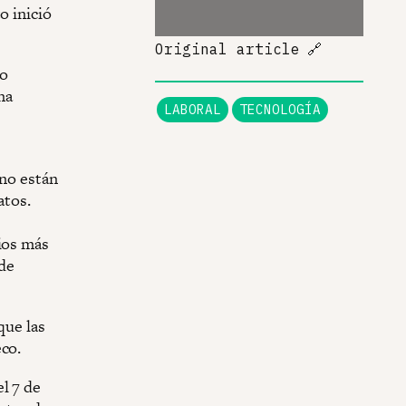
o inició
Original article
🔗
no
na
LABORAL
TECNOLOGÍA
 no están
atos.
ios más
 de
que las
eco.
l 7 de