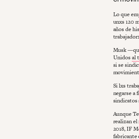
Lo que emp
unxs 120 m
años de his
trabajador
Musk —quie
Unidos
al 
si se sind
movimiento
Si lxs tra
negarse a f
sindicatos
Aunque Tes
realizan el
2018, IF M
fabricante