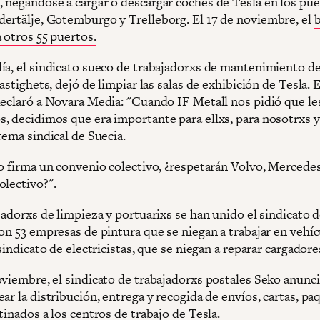
 negándose a cargar o descargar coches de Tesla en los pue
ertälje, Gotemburgo y Trelleborg. El 17 de noviembre, el
 otros 55 puertos.
ía, el sindicato sueco de trabajadorxs de mantenimiento d
Fastighets, dejó de limpiar las salas de exhibición de Tesla. E
declaró a Novara Media: "Cuando IF Metall nos pidió que le
, decidimos que era importante para ellxs, para nosotrxs y
tema sindical de Suecia.
no firma un convenio colectivo, ¿respetarán Volvo, Mercedes
olectivo?".
jadorxs de limpieza y portuarixs se han unido el sindicato 
con 53 empresas de pintura que se niegan a trabajar en vehí
 sindicato de electricistas, que se niegan a reparar cargadore
oviembre, el sindicato de trabajadorxs postales Seko anunc
ar la distribución, entrega y recogida de envíos, cartas, pa
tinados a los centros de trabajo de Tesla.