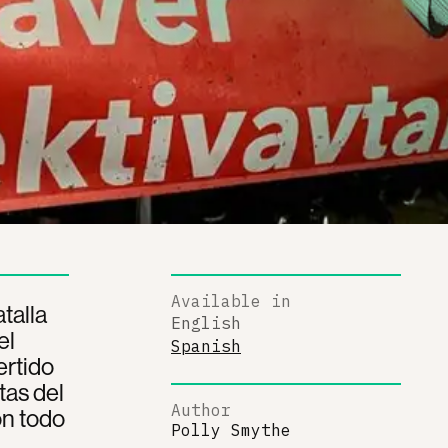
Available in
talla
English
el
Spanish
ertido
tas del
Author
on todo
Polly Smythe