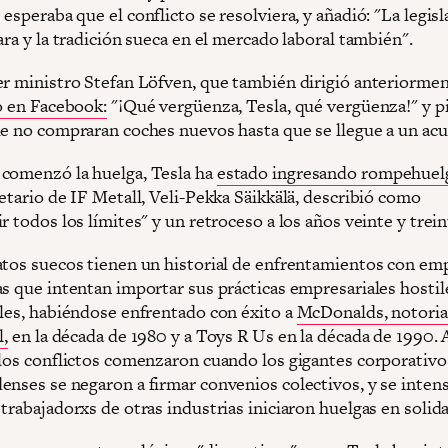
esperaba que el conflicto se resolviera, y añadió: "La legisl
ara y la tradición sueca en el mercado laboral también".
er ministro Stefan Löfven, que también dirigió anteriorme
o en Facebook:
"¡Qué vergüenza, Tesla, qué vergüenza!" y pi
ue no compraran coches nuevos hasta que se llegue a un ac
comenzó la huelga, Tesla ha
estado ingresando rompehuel
etario de IF Metall, Veli-Pekka Säikkälä, describió como
r todos los límites" y un retroceso a los años veinte y trein
atos suecos tienen un historial de enfrentamientos con e
as que intentan importar sus prácticas empresariales hostil
ales, habiéndose enfrentado con éxito a
McDonalds, notori
l,
en la década de 1980 y a Toys R Us en la década de 1990. A
 los conflictos comenzaron cuando los gigantes corporativo
enses se negaron a firmar convenios colectivos, y se intens
trabajadorxs de otras industrias iniciaron huelgas en solida