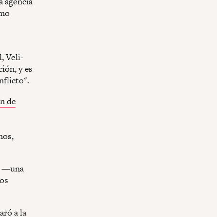
a agencia
ómo
, Veli-
ción, y es
nflicto".
n de
nos,
lm —una
os
aró a la