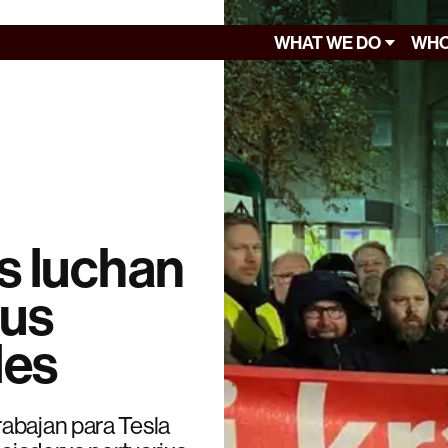
WHAT WE DO
WHO
s luchan
sus
les
abajan para Tesla