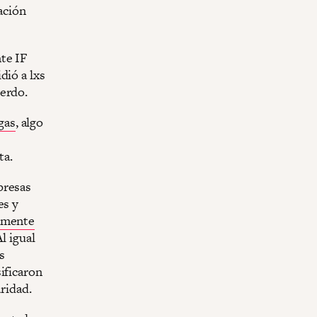
ación
nte IF
dió a lxs
uerdo.
gas
, algo
ta.
mpresas
es y
amente
l igual
s
ificaron
ridad.