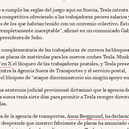
 a cumplir las reglas del juego aquí en Suecia, Tesla intent
 competitiva ofreciendo a lxs trabajadorxs peores salarios 
s de los que habrían tenido con un convenio colectivo. Esto
completamente inaceptable", afirmó en un comunicado Gab
 presidenta de Seko.
 complementaria de lxs trabajadorxs de correos ha bloquea
las placas de matrículas para los nuevos coches Tesla. Musk 
” en X
el bloqueo de lxs trabajadorxs postales, y Tesla pres
ntra la Agencia Sueca de Transportes y el servicio postal,
 el bloqueo de "ataque discriminatorio sin ningún apoyo en 
na sentencia judicial provisional dictaminó que la agencia d
 sueca tenía siete días para permitir a Tesla recoger direc
las.
a de la agencia de transportes,
Anna Berggrund, ha declara
e desprende que nuestro fabricante de placas ha anunciado 