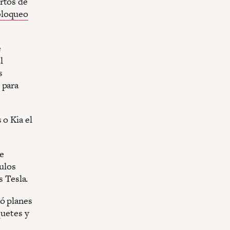
rtos de
bloqueo
e
l
s
 para
 o Kia el
de
culos
s Tesla.
ió planes
quetes y