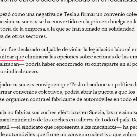
ezó como una negativa de Tesla a firmar un convenio cole
ecánicxs suecxs se ha convertido en la primera huelga en l
toria de la empresa, a la que se han sumado en solidaridad
xs de otros sectores.
n fue declarado culpable de violar la legislación laboral e
tuitear que
eliminaría las opciones sobre acciones de lxs e
icalizaban— podría haber encontrado su contraparte en el 
 sindical sueco.
bajadorxs suecxs consiguen que Tesla abandone su política d
irmar convenios colectivos, podría abrir la puerta a que los
 se organicen contra el fabricante de automóviles en todo 
la no fabrica sus coches eléctricos en Suecia, lxs mecánicx
 mantenimiento de los coches en talleres de todo el país. D
etall —el sindicato que representa a lxs mecánicxs— ha ped
 de automóviles que firme un convenio colectivo que cubra 