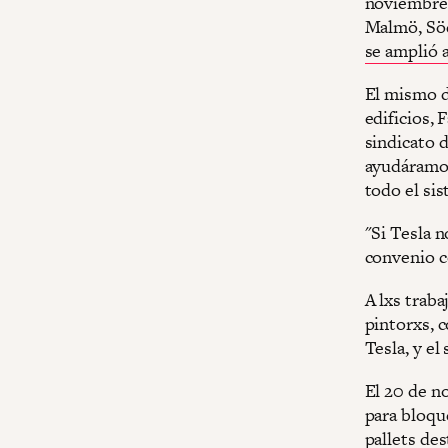
noviembre,
Malmö, Söd
se amplió a
El mismo d
edificios, 
sindicato 
ayudáramos
todo el sis
"Si Tesla 
convenio c
A lxs traba
pintorxs, 
Tesla, y el
El 20 de n
para bloque
pallets des