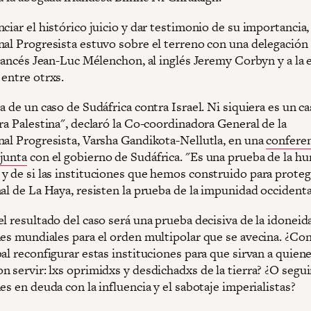
ciar el histórico juicio y dar testimonio de su importancia, 
nal Progresista estuvo sobre el terreno con una delegación
 francés Jean-Luc Mélenchon, al inglés Jeremy Corbyn y a la 
 entre otrxs.
a de un caso de Sudáfrica contra Israel. Ni siquiera es un c
ra Palestina", declaró la Co-coordinadora General de la
nal Progresista, Varsha Gandikota-Nellutla, en una
conferen
junta
con el gobierno de Sudáfrica. "Es una prueba de la h
y de si las instituciones que hemos construido para protege
al de La Haya, resisten la prueba de la impunidad occidenta
l resultado del caso será una prueba decisiva de la idoneid
nes mundiales para el orden multipolar que se avecina. ¿Co
al reconfigurar estas instituciones para que sirvan a quien
 servir: lxs oprimidxs y desdichadxs de la tierra? ¿O segui
es en deuda con la influencia y el sabotaje imperialistas?