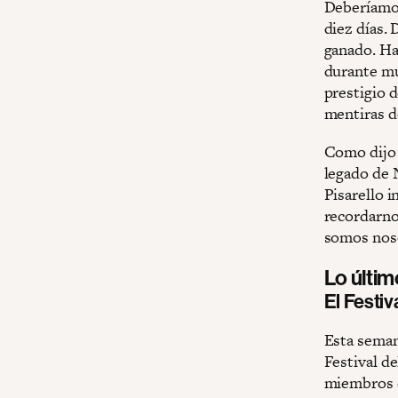
Deberíamos
diez días. 
ganado. Ha
durante mu
prestigio d
mentiras d
Como dijo 
legado de 
Pisarello 
recordarno
somos noso
Lo últi
El Festiv
Esta semana
Festival d
miembros d