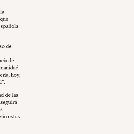
la
 que
española
aso de
cia de
umanidad
rla, hoy,
l".
ad de las
nseguirá
es
rán estas