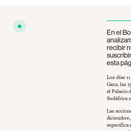
En el Bo
analizam
recibir 
suscribi
esta pág
Los días 1
Gaza, lxs 1
el Palacio 
Sudáfrica c
Las accion
diciembre,
específica 