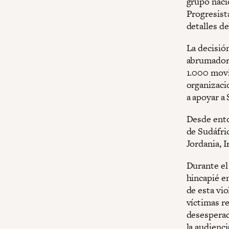
grupo nacio
Progresist
detalles de
La decisión
abrumadora
1.000 movi
organizaci
a apoyar a 
Desde ento
de Sudáfric
Jordania, 
Durante el 
hincapié en
de esta vio
víctimas r
desesperad
la audienci