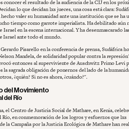
 conocer el resultado de la audiencia de la CIJ en los pró
Decidan lo que decidan lxs jueces, una cosa está clara: Sudáf
 hecho valer su humanidad ante una institución que se ha u
cho tiempo como garrote imperialista. Ha debilitado aún 
e Israel en la escena internacional. Y ha desenmascarado la
e Israel ante todo el mundo.
Gerardo Pisarello en la conferencia de prensa, Sudáfrica ho
Nelson Mandela, de solidaridad popular contra la represión"
invocó entonces al superviviente de Auschwitz Primo Levi p
s la sagrada obligación de ponernos del lado de la humanida
tros, ¿quién? Si no es ahora, ¿cuándo?".
mo del Movimiento
al del Río
, el Centro de Justicia Social de Mathare, en Kenia, celebr
el Río, en conmemoración de los logros y esfuerzos que lxs
e la Campaña por la Justicia Ecológica de Mathare han rea