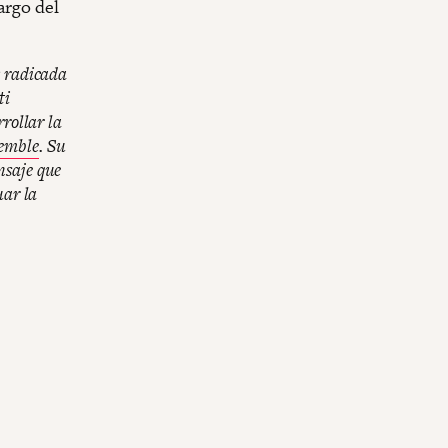
argo del
y radicada
ti
rollar la
emble
. Su
nsaje que
uar la