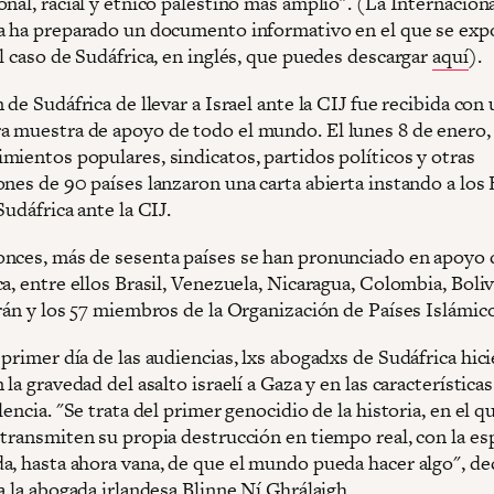
nal, racial y étnico palestino más amplio". (La Internacion
a ha preparado un documento informativo en el que se exp
l caso de Sudáfrica, en inglés, que puedes descargar
aquí
).
 de Sudáfrica de llevar a Israel ante la CIJ fue recibida con
 muestra de apoyo de todo el mundo. El lunes 8 de enero,
mientos populares, sindicatos, partidos políticos y otras
ones de 90 países lanzaron una carta abierta instando a los
Sudáfrica ante la CIJ.
nces, más de sesenta países se han pronunciado en apoyo 
a, entre ellos Brasil, Venezuela, Nicaragua, Colombia, Boliv
Irán y los 57 miembros de la Organización de Países Islámic
primer día de las audiencias, lxs abogadxs de Sudáfrica hic
 la gravedad del asalto israelí a Gaza y en las característica
lencia. "Se trata del primer genocidio de la historia, en el q
etransmiten su propia destrucción en tiempo real, con la e
a, hasta ahora vana, de que el mundo pueda hacer algo", de
a la abogada irlandesa Blinne Ní Ghrálaigh.