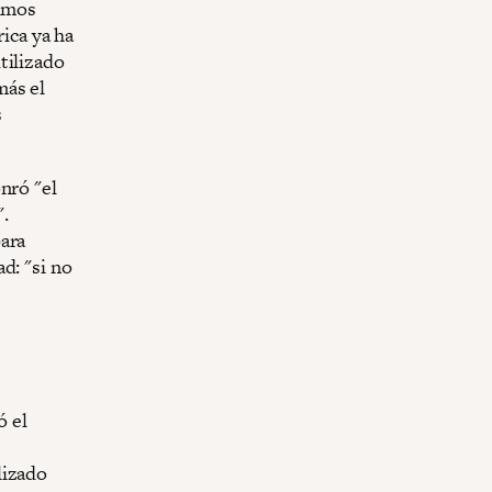
ximos
rica ya ha
tilizado
más el
s
nró "el
.
ara
d: "si no
ó el
lizado