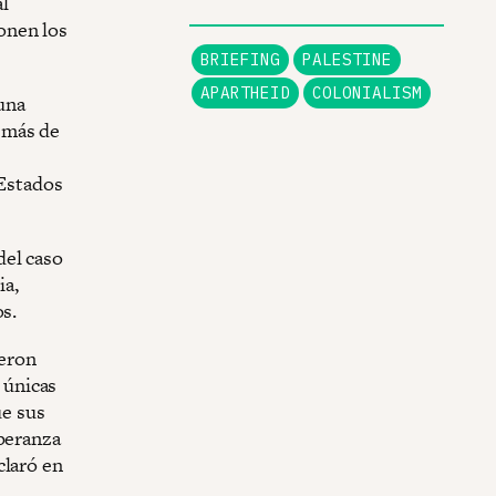
al
onen los
BRIEFING
PALESTINE
APARTHEID
COLONIALISM
 una
 más de
 Estados
del caso
ia,
os.
ieron
s únicas
ue sus
speranza
claró en