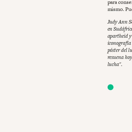
para conser
mismo. Pue
Judy Ann Se
en Sudáfric
apartheid y
iconografía
póster del 
resuena hoy
lucha".