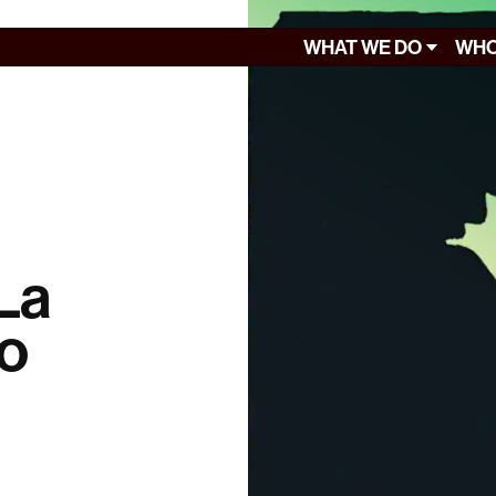
WHAT WE DO
WHO
 La
io