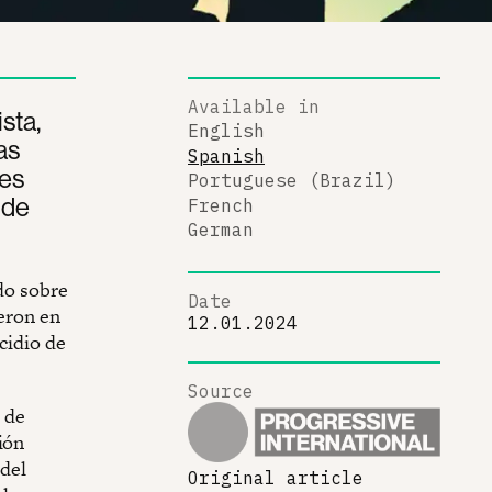
Available in
sta,
English
as
Spanish
des
Portuguese (Brazil)
 de
French
German
ndo sobre
Date
ieron en
12.01.2024
cidio de
Source
9 de
ión
 del
Original article