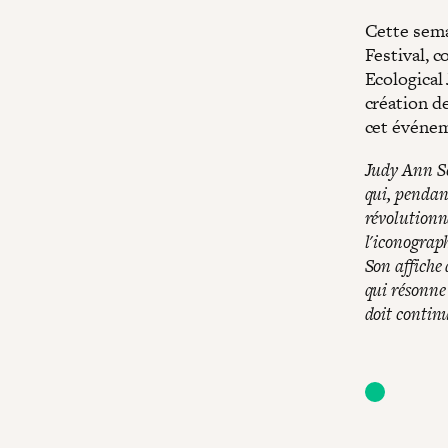
Cette sema
Festival, 
Ecological 
création de
cet événem
Judy Ann Se
qui, pendant
révolutionn
l'iconograp
Son affiche
qui résonne 
doit continu