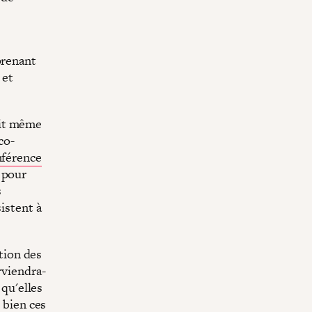
prenant
 et
agit même
co-
nférence
 pour
s
sistent à
ation des
rviendra-
 qu'elles
 bien ces