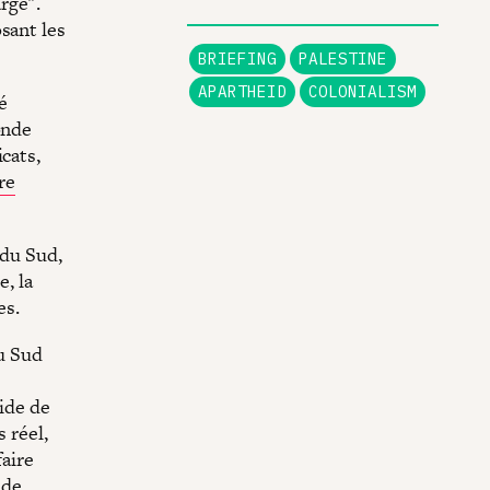
rge".
sant les
BRIEFING
PALESTINE
APARTHEID
COLONIALISM
é
onde
cats,
re
 du Sud,
e, la
es.
du Sud
cide de
 réel,
faire
 de