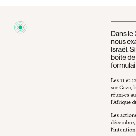
Dans le 
nous exa
Israël. 
boîte de
formulai
Les 11 et 1
sur Gaza, l
réuni·es au
l'Afrique 
Les actions
décembre, 
l'intention