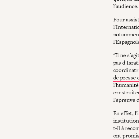
l'audience.
Pour assis
l'Internat
notamment 
l'Espagnol
"Il ne s'ag
pas d'Israë
coordinatri
de presse 
l'humanité
construites
l'épreuve d
En effet, l
institution
t-il à reco
ont promis 