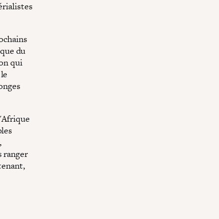
rialistes
rochains
rique du
ion qui
 le
songes
'Afrique
ples
,
s ranger
tenant,