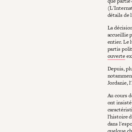
que partie 
(L'Interna
détails de 
La décision
accueillie
entier. Le 
partis pol
ouverte
exh
Depuis, pl
notamment l
Jordanie, l
Au cours d
ont insisté
caractérist
l'histoire 
dans l'espo
quelque cho