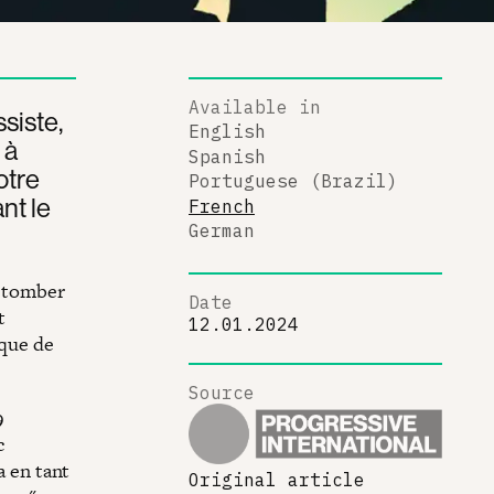
Available in
siste,
English
 à
Spanish
otre
Portuguese (Brazil)
nt le
French
German
e tomber
Date
t
12.01.2024
ique de
Source
9
c
a en tant
Original article