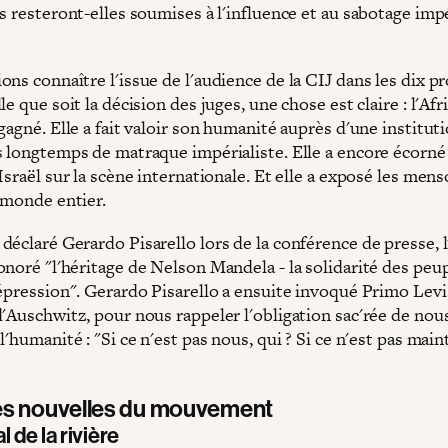
s resteront-elles soumises à l'influence et au sabotage impé
ns connaître l'issue de l'audience de la CIJ dans les dix p
le que soit la décision des juges, une chose est claire : l'Af
gagné. Elle a fait valoir son humanité auprès d'une institut
s longtemps de matraque impérialiste. Elle a encore écorné
Israël sur la scène internationale. Et elle a exposé les men
 monde entier.
déclaré Gerardo Pisarello lors de la conférence de presse, l
onoré "l'héritage de Nelson Mandela - la solidarité des peu
répression". Gerardo Pisarello a ensuite invoqué Primo Levi
d'Auschwitz, pour nous rappeler l'obligation sac'rée de nou
l'humanité : "Si ce n'est pas nous, qui ? Si ce n'est pas main
es nouvelles du mouvement
l de la rivière