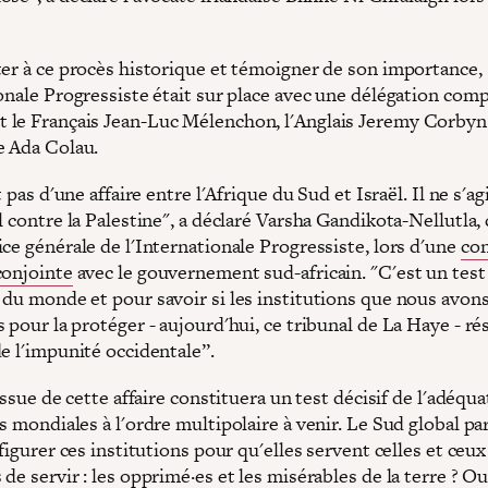
ter à ce procès historique et témoigner de son importance,
ionale Progressiste était sur place avec une délégation com
le Français Jean-Luc Mélenchon, l'Anglais Jeremy Corbyn
e Ada Colau.
it pas d'une affaire entre l'Afrique du Sud et Israël. Il ne s'
l contre la Palestine", a déclaré Varsha Gandikota-Nellutla, 
ce générale de l'Internationale Progressiste, lors d'une
co
conjointe
avec le gouvernement sud-africain. "C'est un test
 du monde et pour savoir si les institutions que nous avon
 pour la protéger - aujourd'hui, ce tribunal de La Haye - ré
e l'impunité occidentale”.
'issue de cette affaire constituera un test décisif de l'adéqu
s mondiales à l'ordre multipolaire à venir. Le Sud global pa
nfigurer ces institutions pour qu'elles servent celles et ceux
de servir : les opprimé·es et les misérables de la terre ? Ou