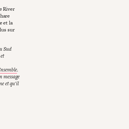
e River
thare
 et la
lus sur
du Sud
 et
Ensemble
.
un message
e et qu'il