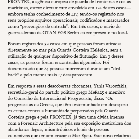
FRONTEX, a agência europeia de guarda de fronteiras e costas
marítimas, esteve diretamente envolvida em 122 destes casos—
embora tenha conhecimento de 417, tendo-os registado nos
seus próprios arquivos operacionais, codificados e mascarados
como “prevenções de entrada”. Em três casos, o navio de
guerra alemão da OTAN FGS Berlin esteve presente no local.
Foram registrados 32 casos em que pessoas foram atiradas
diretamente ao mar pela Guarda Costeira Helênica, sem a
utilização de qualquer dispositivo de flutuação. Em 3 desses
casos, as pessoas foram encontradas algemadas. Foi
documentado que 24 pessoas morreram durante um “drift-
back” e pelo menos mais 17 desapareceram.
Em resposta a essas descobertas chocantes, Yanis Varoufakis,
secretário-geral do partido político grego MeRa25 e membro
do Conselho da Internacional Progressista, disse: "Os
progressistas da Grécia, que têm testemunhado em desespero
os crimes contra a humanidade perpetrados pela Guarda
Costeira grega e pela FRONTEX, já têm uma dívida imensa
com a Forensic Architecture pela sua exposição meticulosa dos
abandonos ilegais, misantrópicos e letais de pessoas
vulneráveis que tentam cruzar o Mar Egeu. Este novo relatório