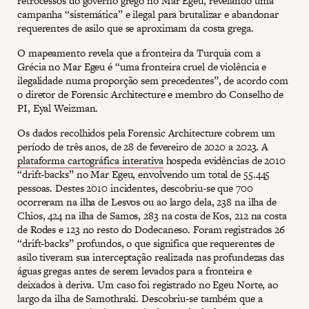
retrocessos do governo grego no Mar Egeu, revelando uma
campanha “sistemática” e ilegal para brutalizar e abandonar
requerentes de asilo que se aproximam da costa grega.
O mapeamento revela que a fronteira da Turquia com a
Grécia no Mar Egeu é “uma fronteira cruel de violência e
ilegalidade numa proporção sem precedentes”, de acordo com
o diretor de Forensic Architecture e membro do Conselho de
PI, Eyal Weizman.
Os dados recolhidos pela Forensic Architecture cobrem um
período de três anos, de 28 de fevereiro de 2020 a 2023. A
plataforma cartográfica interativa
hospeda evidências de 2010
“drift-backs” no Mar Egeu, envolvendo um total de 55.445
pessoas. Destes 2010 incidentes, descobriu-se que 700
ocorreram na ilha de Lesvos ou ao largo dela, 238 na ilha de
Chios, 424 na ilha de Samos, 283 na costa de Kos, 212 na costa
de Rodes e 123 no resto do Dodecaneso. Foram registrados 26
“drift-backs” profundos, o que significa que requerentes de
asilo tiveram sua interceptação realizada nas profundezas das
águas gregas antes de serem levados para a fronteira e
deixados à deriva. Um caso foi registrado no Egeu Norte, ao
largo da ilha de Samothraki. Descobriu-se também que a