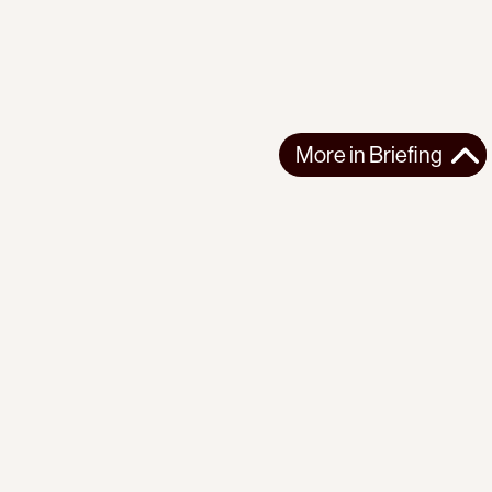
More in
Briefing
More in
Briefing