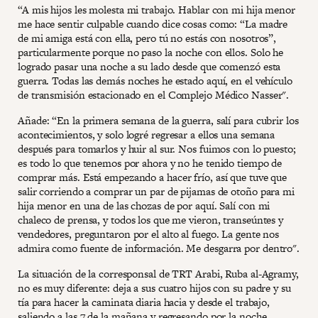
“A mis hijos les molesta mi trabajo. Hablar con mi hija menor
me hace sentir culpable cuando dice cosas como: “La madre
de mi amiga está con ella, pero tú no estás con nosotros”,
particularmente porque no paso la noche con ellos. Solo he
logrado pasar una noche a su lado desde que comenzó esta
guerra. Todas las demás noches he estado aquí, en el vehículo
de transmisión estacionado en el Complejo Médico Nasser".
Añade: “En la primera semana de la guerra, salí para cubrir los
acontecimientos, y solo logré regresar a ellos una semana
después para tomarlos y huir al sur. Nos fuimos con lo puesto;
es todo lo que tenemos por ahora y no he tenido tiempo de
comprar más. Está empezando a hacer frío, así que tuve que
salir corriendo a comprar un par de pijamas de otoño para mi
hija menor en una de las chozas de por aquí. Salí con mi
chaleco de prensa, y todos los que me vieron, transeúntes y
vendedores, preguntaron por el alto al fuego. La gente nos
admira como fuente de información. Me desgarra por dentro".
La situación de la corresponsal de TRT Arabi, Ruba al-Agramy,
no es muy diferente: deja a sus cuatro hijos con su padre y su
tía para hacer la caminata diaria hacia y desde el trabajo,
saliendo a las 7 de la mañana y regresando por la noche.