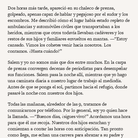
Dos horas más tarde, apareció en su chaleco de prensa,
golpeado, apenas capaz de hablar y pegajoso por el sudor y los
escombros. Me describió cómo el lugar había estado repleto de
ambulancias y automóviles civiles que transportaban a los
heridos, mientras que otros todavía llevaban cadáveres y los
restos de sus hijos y familiares envueltos en mantas. —“Estoy
cansado. Vimos los cohetes venir hacia nosotros. Los
contamos. ¿Hasta cuándo?”
Salem y yo no somos más que dos entre muchos. En la carpa
de prensa convergen decenas de periodistas para desempeñar
sus funciones. Salem pasa la noche allí, mientras que yo hago
una caminata diaria a nuestro lugar de trabajo al mediodía.
Antes de que se ponga el sol, partimos hacia el refugio, donde
pasaré la noche con nuestros dos hijos.
Todas las mañanas, alrededor de las 9, tratamos de
comunicarnos por teléfono. Por lo general, soy yo quien hace
la llamada. —“Buenos días, ¿sigues vivo?” Acordamos una hora
para que él me recoja. Nuestros dos hijos escuchan y
comienzan a contar las horas con anticipación. Tan pronto
como llega, me echan una carrera para abrazar a su padre y