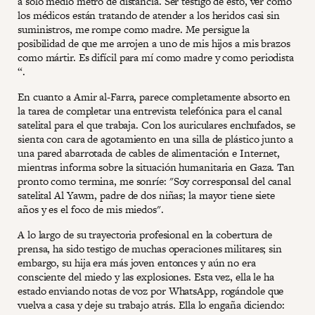
a solo medio metro de distancia. Ser testigo de esto, ver cómo
los médicos están tratando de atender a los heridos casi sin
suministros, me rompe como madre. Me persigue la
posibilidad de que me arrojen a uno de mis hijos a mis brazos
como mártir. Es difícil para mí como madre y como periodista
“.
En cuanto a Amir al-Farra, parece completamente absorto en
la tarea de completar una entrevista telefónica para el canal
satelital para el que trabaja. Con los auriculares enchufados, se
sienta con cara de agotamiento en una silla de plástico junto a
una pared abarrotada de cables de alimentación e Internet,
mientras informa sobre la situación humanitaria en Gaza. Tan
pronto como termina, me sonríe: "Soy corresponsal del canal
satelital Al Yawm, padre de dos niñas; la mayor tiene siete
años y es el foco de mis miedos".
A lo largo de su trayectoria profesional en la cobertura de
prensa, ha sido testigo de muchas operaciones militares; sin
embargo, su hija era más joven entonces y aún no era
consciente del miedo y las explosiones. Esta vez, ella le ha
estado enviando notas de voz por WhatsApp, rogándole que
vuelva a casa y deje su trabajo atrás. Ella lo engaña diciendo: