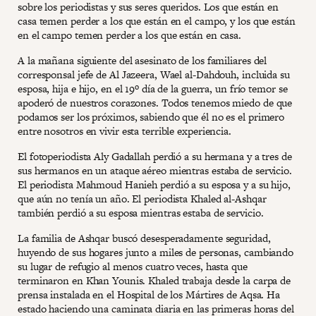
sobre los periodistas y sus seres queridos. Los que están en
casa temen perder a los que están en el campo, y los que están
en el campo temen perder a los que están en casa.
A la mañana siguiente del asesinato de los familiares del
corresponsal jefe de Al Jazeera, Wael al-Dahdouh, incluida su
esposa, hija e hijo, en el 19º día de la guerra, un frío temor se
apoderó de nuestros corazones. Todos tenemos miedo de que
podamos ser los próximos, sabiendo que él no es el primero
entre nosotros en vivir esta terrible experiencia.
El fotoperiodista Aly Gadallah perdió a su hermana y a tres de
sus hermanos en un ataque aéreo mientras estaba de servicio.
El periodista Mahmoud Hanieh perdió a su esposa y a su hijo,
que aún no tenía un año. El periodista Khaled al-Ashqar
también perdió a su esposa mientras estaba de servicio.
La familia de Ashqar buscó desesperadamente seguridad,
huyendo de sus hogares junto a miles de personas, cambiando
su lugar de refugio al menos cuatro veces, hasta que
terminaron en Khan Younis. Khaled trabaja desde la carpa de
prensa instalada en el Hospital de los Mártires de Aqsa. Ha
estado haciendo una caminata diaria en las primeras horas del