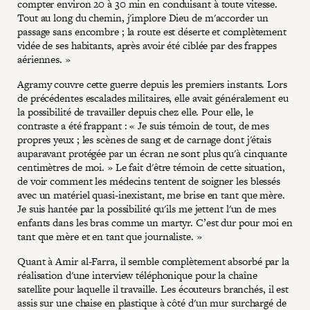
compter environ 20 à 30 min en conduisant à toute vitesse.
Tout au long du chemin, j'implore Dieu de m'accorder un
passage sans encombre ; la route est déserte et complètement
vidée de ses habitants, après avoir été ciblée par des frappes
aériennes. »
Agramy couvre cette guerre depuis les premiers instants. Lors
de précédentes escalades militaires, elle avait généralement eu
la possibilité de travailler depuis chez elle. Pour elle, le
contraste a été frappant : « Je suis témoin de tout, de mes
propres yeux ; les scènes de sang et de carnage dont j'étais
auparavant protégée par un écran ne sont plus qu'à cinquante
centimètres de moi. » Le fait d'être témoin de cette situation,
de voir comment les médecins tentent de soigner les blessés
avec un matériel quasi-inexistant, me brise en tant que mère.
Je suis hantée par la possibilité qu'ils me jettent l'un de mes
enfants dans les bras comme un martyr. C’est dur pour moi en
tant que mère et en tant que journaliste. »
Quant à Amir al-Farra, il semble complètement absorbé par la
réalisation d'une interview téléphonique pour la chaîne
satellite pour laquelle il travaille. Les écouteurs branchés, il est
assis sur une chaise en plastique à côté d'un mur surchargé de