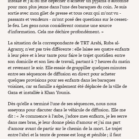
installé et j'ai dû me dépêcher d'acheter un pyjama d'automne
pour mon plus jeune dans l'une des baraques du coin. Je suis
sortie avec mon gilet de presse et tous ceux qui m'ont vu -
passants et vendeurs - m'ont posé des questions sur le cessez-
le-feu. Les gens nous considèrent comme une source
d'information. Cela me déchire profondément. »
La situation de la correspondante de TRT Arabi, Ruba al-
Agramy, n'est pas très différente : elle laisse ses quatre enfants
à leur père et à leur tante pour faire le trajet quotidien entre
son domicile et son lieu de travail, partant à 7 heures du matin
et revenant le soir. Elle essaie de grappiller quelques minutes
entre ses séquences de diffusion en direct pour acheter
quelques provisions pour ses enfants dans les baraques
voisines, car sa famille a également été déplacée de la ville de
Gaza et installée à Khan Younis.
Dès qu'elle a terminé l'une de ses séquences, nous nous
asseyons pour discuter dans le véhicule de diffusion. Elle me
dit : « Je commence à l'aube, j'adore mes enfants, je les serre
dans mes bras, je leur donne plein d'amour et j'ai ma part
d'amour avant de partir sur le chemin de la mort. Le trajet
entre l'abri et la tente de presse est long et pénible ; il faut