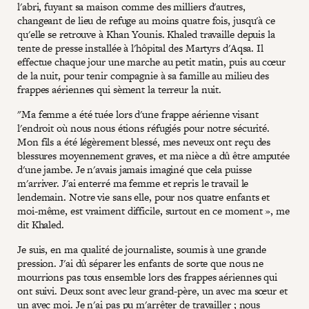
l'abri, fuyant sa maison comme des milliers d'autres,
changeant de lieu de refuge au moins quatre fois, jusqu'à ce
qu'elle se retrouve à Khan Younis. Khaled travaille depuis la
tente de presse installée à l'hôpital des Martyrs d'Aqsa. Il
effectue chaque jour une marche au petit matin, puis au cœur
de la nuit, pour tenir compagnie à sa famille au milieu des
frappes aériennes qui sèment la terreur la nuit.
"Ma femme a été tuée lors d'une frappe aérienne visant
l'endroit où nous nous étions réfugiés pour notre sécurité.
Mon fils a été légèrement blessé, mes neveux ont reçu des
blessures moyennement graves, et ma nièce a dû être amputée
d'une jambe. Je n'avais jamais imaginé que cela puisse
m'arriver. J'ai enterré ma femme et repris le travail le
lendemain. Notre vie sans elle, pour nos quatre enfants et
moi-même, est vraiment difficile, surtout en ce moment », me
dit Khaled.
Je suis, en ma qualité de journaliste, soumis à une grande
pression. J'ai dû séparer les enfants de sorte que nous ne
mourrions pas tous ensemble lors des frappes aériennes qui
ont suivi. Deux sont avec leur grand-père, un avec ma sœur et
un avec moi. Je n'ai pas pu m'arrêter de travailler ; nous