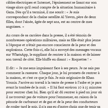
câbles électriques et Internet, l'épuisement se lisant sur son
visage alors qu'il rend compte de la situation humanitaire à
Gaza. Dès qu’il a terminé, il me sourit : « Je suis
correspondant de la chaîne satellite Al Yawm, père de deux
filles, dont l'aînée, âgée de sept ans, est au centre de mes
angoisses. »
Au cours de sa carrière dans la presse, il a été témoin de
nombreuses opérations militaires, mais sa fille était plus jeune
à l'époque et n'était pas encore consciente de la peur et des
explosions. Cette fois-ci, elle lui a envoyé des messages vocaux
sur WhatsApp, le suppliant de rentrer à la maison et de laisser
son travail de côté. Elle bluffe en disant : « Roquettes ! »
Il dit : « Je me sens impuissant face à ses peurs. Je ne sais pas
comment la rassurer. Chaque jour, je lui promets de rentrer à
la maison, et c'est ce que je fais. Je suis originaire de Khan
Younis. J'arrive au travail à la tente de presse à l’aube et je pars
avant la tombée de la nuit. » Il lui faut environ 10 à 15 minutes
pour rentrer chez lui. Bien qu'il ait dû rentrer à pied un jour où
il ne trouvait pas de voiture pour l'emmener, en raison de la
pénurie de carburant et de gaz et de la peur des conducteurs
de rouler tard le soir, il n'a pas eu d'autre choix que de tenir sa