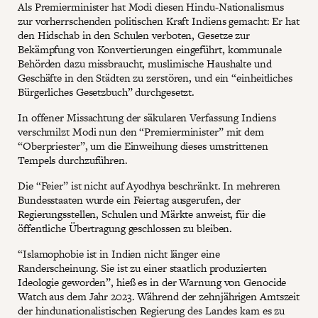
Als Premierminister hat Modi diesen Hindu-Nationalismus
zur vorherrschenden politischen Kraft Indiens gemacht: Er hat
den Hidschab in den Schulen verboten, Gesetze zur
Bekämpfung von Konvertierungen eingeführt, kommunale
Behörden dazu missbraucht, muslimische Haushalte und
Geschäfte in den Städten zu zerstören, und ein “einheitliches
Bürgerliches Gesetzbuch” durchgesetzt.
In offener Missachtung der säkularen Verfassung Indiens
verschmilzt Modi nun den “Premierminister” mit dem
“Oberpriester”, um die Einweihung dieses umstrittenen
Tempels durchzuführen.
Die “Feier” ist nicht auf Ayodhya beschränkt. In mehreren
Bundesstaaten wurde ein Feiertag ausgerufen, der
Regierungsstellen, Schulen und Märkte anweist, für die
öffentliche Übertragung geschlossen zu bleiben.
“Islamophobie ist in Indien nicht länger eine
Randerscheinung. Sie ist zu einer staatlich produzierten
Ideologie geworden”, hieß es in der Warnung von Genocide
Watch aus dem Jahr 2023. Während der zehnjährigen Amtszeit
der hindunationalistischen Regierung des Landes kam es zu