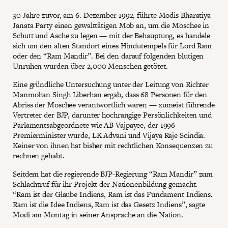
30 Jahre zuvor, am 6. Dezember 1992, führte Modis Bharatiya
Janata Party einen gewalttätigen Mob an, um die Moschee in
Schutt und Asche zu legen — mit der Behauptung, es handele
sich um den alten Standort eines Hindutempels für Lord Ram
oder den “Ram Mandir”. Bei den darauf folgenden blutigen
Unruhen wurden über 2,000 Menschen getötet.
Eine gründliche Untersuchung unter der Leitung von Richter
Manmohan Singh Liberhan ergab, dass 68 Personen für den
Abriss der Moschee verantwortlich waren — zumeist führende
Vertreter der BJP, darunter hochrangige Persönlichkeiten und
Parlamentsabgeordnete wie AB Vajpayee, der 1996
Premierminister wurde, LK Advani und Vijaya Raje Scindia.
Keiner von ihnen hat bisher mit rechtlichen Konsequenzen zu
rechnen gehabt.
Seitdem hat die regierende BJP-Regierung “Ram Mandir” zum
Schlachtruf für ihr Projekt der Nationenbildung gemacht.
“Ram ist der Glaube Indiens, Ram ist das Fundament Indiens.
Ram ist die Idee Indiens, Ram ist das Gesetz Indiens”, sagte
Modi am Montag in seiner Ansprache an die Nation.