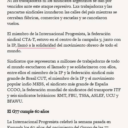
Ni lxs trabajadorxs ni los sindicatos argentinos se dan por
vencidos ante este ataque represivo. Lxs trabajadorxs y las
pancartas sindicales inundaron las calles del país mientras se
cerraban fábricas, comercios y escuelas y se cancelaron
vuelos.
El miembro de la Internacional Progresista, la federación
sindical CTA-T, estuvo en el centro de la campaña y, junto con
la IP,
llamó a la solidaridad
del movimiento obrero de todo el
mundo.
Sindicatos que representan a millones de trabajadorxs de todo
el mundo escucharon el llamado y se solidarizaron con ellos,
entre ellos el miembro de la IP y la federación sindical más
grande de Brasil CUT, el miembro de la IP y el movimiento
popular indio MKSS, el sindicato más grande de España
CCOO, la federación mundial de sindicatos del transporte ITF
y seis sindicatos británicos: RMT, FBU, TSSA, ASLEF, UCU y
BFAWU.
El G77 cumple 60 años
La Internacional Progresista celebró la semana pasada en
Kampala los 60 años del nacimiento del Grupo de las 77