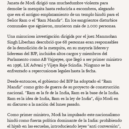
Janata de Modi dirigió una muchedumbre violenta para
demoler la mezquita hasta reducirla a escombros, alegando
que era el antiguo emplazamiento de un templo hindú para el
Señor Ram o el "Ram Mandir". En los sangrientos disturbios
comunales que siguieron, murieron más de 2.000 personas.
Una minuciosa investigación dirigida por el juez Manmohan
Singh Liberhan descubrió que 68 personas eran responsables
de la demolición de la mezquita, en su mayoría líderes y
lideresas del BJP, incluidos altos cargos y miembros del
Parlamento como AB Vajpayee, que llegó a ser primer ministro
en 1996, LK Advani y Vijaya Raje Scindia. Ninguno se ha
enfrentado a repercusiones legales hasta la fecha.
Desde entonces, el gobierno del BJP ha adoptado el "Ram
Mandir" como grito de guerra de su proyecto de construcción
nacional. "Ram es la fe de la India, Ram es la base de la India.
Ram es la idea de India, Ram es la ley de India", dijo Modi en
su discurso a la nación del lunes pasado.
Como primer ministro, Modi ha impulsado este nacionalismo
hindú como fuerza política dominante de la India: prohibiendo
el hiyab en las escuelas, introduciendo leyes "anti conversión",