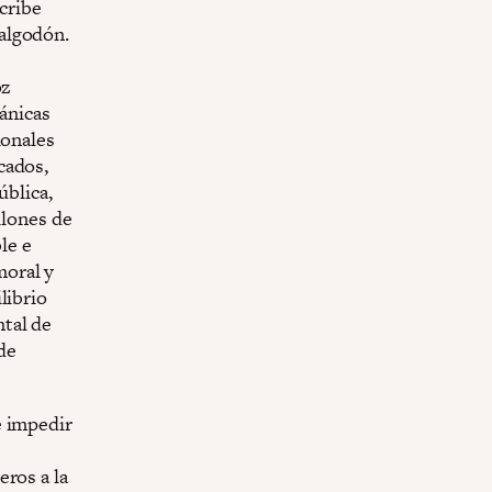
scribe
algodón.
s
oz
tánicas
ionales
cados,
ública,
llones de
le e
moral y
librio
tal de
de
e impedir
eros a la