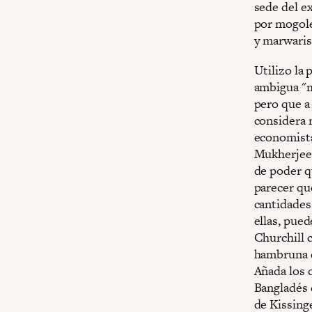
sede del ex
por mogole
y marwaris
Utilizo la
ambigua "m
pero que a
considera n
economista
Mukherjee,
de poder q
parecer qu
cantidades.
ellas, pue
Churchill 
hambruna d
Añada los 
Bangladés 
de Kissing