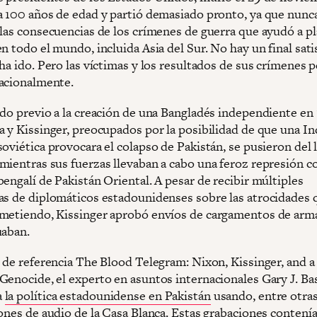
a 100 años de edad y partió demasiado pronto, ya que nunc
 las consecuencias de los crímenes de guerra que ayudó a pl
n todo el mundo, incluida Asia del Sur. No hay un final sati
ha ido. Pero las víctimas y los resultados de sus crímenes 
acionalmente.
do previo a la creación de una Bangladés independiente en 1
a y Kissinger, preocupados por la posibilidad de que una In
oviética provocara el colapso de Pakistán, se pusieron del 
mientras sus fuerzas llevaban a cabo una feroz represión co
engalí de Pakistán Oriental. A pesar de recibir múltiples
as de diplomáticos estadounidenses sobre las atrocidades 
metiendo, Kissinger aprobó envíos de cargamentos de arm
uaban.
o de referencia The Blood Telegram: Nixon, Kissinger, and a
Genocide, el experto en asuntos internacionales Gary J. Ba
a
la política estadounidense en Pakistán
usando, entre otras
iones de audio de la Casa Blanca. Estas grabaciones contení