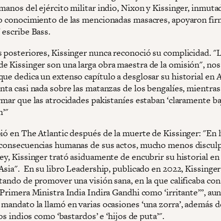
manos del ejército militar indio, Nixon y Kissinger, inmuta
do conocimiento de las mencionadas masacres, apoyaron f
 escribe Bass.
s posteriores, Kissinger nunca reconoció su complicidad. "
e Kissinger son una larga obra maestra de la omisión", nos
ue dedica un extenso capítulo a desglosar su historial en A
enta casi nada sobre las matanzas de los bengalíes, mientra
rmar que las atrocidades pakistaníes estaban ‘claramente ba
n’"
bió en The Atlantic después de la muerte de Kissinger: "En 
 consecuencias humanas de sus actos, mucho menos discul
ey, Kissinger trató asiduamente de encubrir su historial en l
Asia". En su libro Leadership, publicado en 2022, Kissinger
tando de promover una visión sana, en la que calificaba con
 Primera Ministra India Indira Gandhi como ‘irritante’”, au
 mandato la llamó en varias ocasiones ‘una zorra’, además d
 los indios como ‘bastardos’ e ‘hijos de puta’".