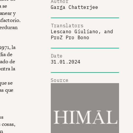
Author
a se
Garga Chatterjee
anear y
sfactorio.
Translators
perduran
Lescano Giuliano,
and
ProZ Pro Bono
971, la
dia de
Date
lado de
31.01.2024
ntra la
Source
que se
as que
ss
 cosas,
an