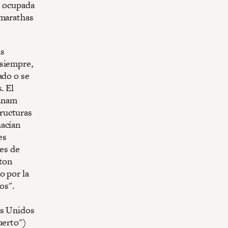
u ocupada
 marathas
ás
 siempre,
ado o se
. El
Janam
ructuras
hacían
es
nes de
ston
o por la
os".
os Unidos
uerto")