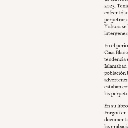
2023. Tení
enfrentó a
perpetrar e
Y ahora se 
intergener
En el perio
Casa Blanc
tendencia s
Islamabad 
población b
advertenci
estaban co
las perpet
En su libr
Forgotten 
document
las grabac