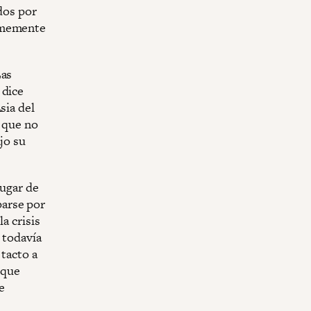
dos por
irmemente
Las
 dice
sia del
s que no
jo su
lugar de
parse por
a crisis
 todavía
 tacto a
nque
e