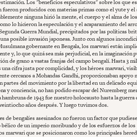
 estimación. Los "beneficios especulativos" sobre los que e
fueron producidos con materias primas como el yute y el 
blemente ninguna hirió la mente, el cuerpo y el alma de lo
como lo hicieron la especulación y el acaparamiento del arr
 Segunda Guerra Mundial, precipitados por las políticas bri
r una posible invasión japonesa. Junto con algunos incondic
 Musulmana gobernante en Bengala, los marwari están impli
nte y, lo que quizá sea más perjudicial, en la imaginación p
ción de grano a vastas franjas del campo bengalí. Hasta 3 mi
una cifra justa por complicidad, y los héroes marwari, visib
ente cercanos a Mohandas Gandhi, proporcionaban apoyo 
n partes del movimiento por la libertad en un delicado equi
na y conciencia, no han podido escapar del Nuremberg men
a hambruna de 1943 fue nuestro holocausto hasta la guerra 
veintiocho años después. Y luego tuvimos dos.
es de bengalíes asesinados no fueron un factor que pudies
o bélico de un imperio moribundo y de los esfuerzos de los
ios marwari que se posicionaron como los principales hered