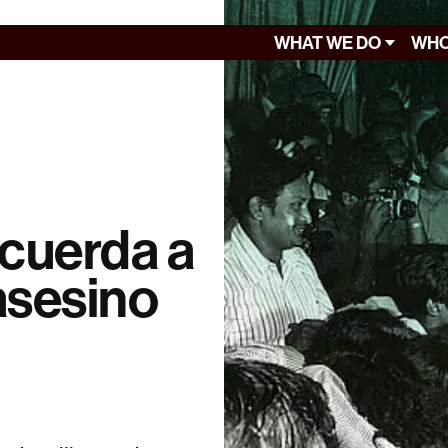
WHAT WE DO
WHO
ecuerda a
asesino