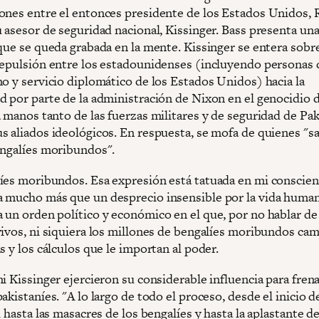
ones entre el entonces presidente de los Estados Unidos, 
 asesor de seguridad nacional, Kissinger. Bass presenta una
que se queda grabada en la mente. Kissinger se entera sobre
repulsión entre los estadounidenses (incluyendo personas
no y servicio diplomático de los Estados Unidos) hacia la
d por parte de la administración de Nixon en el genocidio d
 manos tanto de las fuerzas militares y de seguridad de Pak
s aliados ideológicos. En respuesta, se mofa de quienes "s
engalíes moribundos".
íes moribundos. Esa expresión está tatuada en mi conscien
 mucho más que un desprecio insensible por la vida human
 un orden político y económico en el que, por no hablar de
vivos, ni siquiera los millones de bengalíes moribundos cam
s y los cálculos que le importan al poder.
i Kissinger ejercieron su considerable influencia para frena
akistaníes. "A lo largo de todo el proceso, desde el inicio de
l hasta las masacres de los bengalíes y hasta la aplastante d