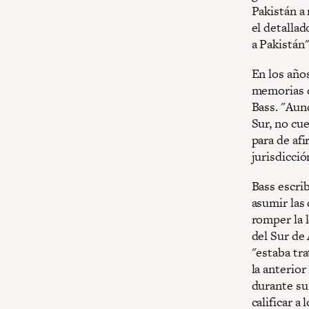
Pakistán a 
el detalla
a Pakistán"
En los año
memorias d
Bass. "Aunq
Sur, no cu
para de afi
jurisdicció
Bass escri
asumir las
romper la l
del Sur de 
"estaba tra
la anterior
durante su
calificar a