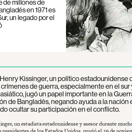
e de millones de
angladés en 1971 es
ur, un legado por el
ó
 Henry Kissinger, un político estadounidense 
crímenes de guerra, especialmente en el sur 
asiático, jugó un papel importante en la Guerr
ón de Bangladés, negando ayuda a la nación 
do ocultar su participación en el conflicto.
inger, un estadista estadounidense y asesor durante much
s presidentes de los Estados Unidos, murió el 29 de novie