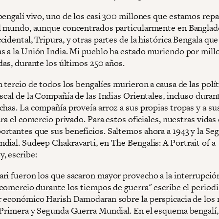
bengalí vivo, uno de los casi 300 millones que estamos repa
l mundo, aunque concentrados particularmente en Banglad
idental, Tripura, y otras partes de la histórica Bengala que
s a la Unión India. Mi pueblo ha estado muriendo por mill
das, durante los últimos 250 años.
 tercio de todos los bengalíes murieron a causa de las polít
scal de la Compañía de las Indias Orientales, incluso durant
chas. La compañía proveía arroz a sus propias tropas y a su
ara el comercio privado. Para estos oficiales, nuestras vidas
rtantes que sus beneficios. Saltemos ahora a 1943 y la Se
dial. Sudeep Chakravarti, en The Bengalis: A Portrait of a
, escribe:
ri fueron los que sacaron mayor provecho a la interrupción
 comercio durante los tiempos de guerra" escribe el periodi
r económico Harish Damodaran sobre la perspicacia de los
 Primera y Segunda Guerra Mundial. En el esquema bengalí,