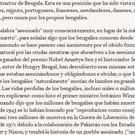
tractor de Bengala. Esta es una posición que ha sido vista 
s, rajputs, portugueses, franceses, neerlandeses, daneses,
, pero nunca por los propios bengalíes.
 palabra "asesinado" muy conscientemente, en lugar de la m
uerto", para señalar algo que los bengalíes conocen desde
 menudo se hace parecer casi inexistente por el olvido forz
atural por las crudas mentiras que absuelven a los asesinos
 ganador del premio Nobel Amartya Sen y el historiador 
 autor de Hungry Bengal, han descubierto esas mismas est
ue estaban asesinándonos y obligándonos a olvidar, o que 
e los bengalíes "naturalmente" morían de hambre en grand
 Las vidas perdidas de los bengalíes, incluso miles o millo
den explicarse: como hizo el primer ministro británico Win
cuando dijo que los millones de bengalíes que habían muert
e 1943 se lo habían buscado por "reproducirse como conej
casi tres millones de muertos en la Guerra de Liberación de
de 1971 debido a la colaboración de Pakistán con los Estad
er y Nixon, y tendrá la historia de un pueblo asesinado ("m