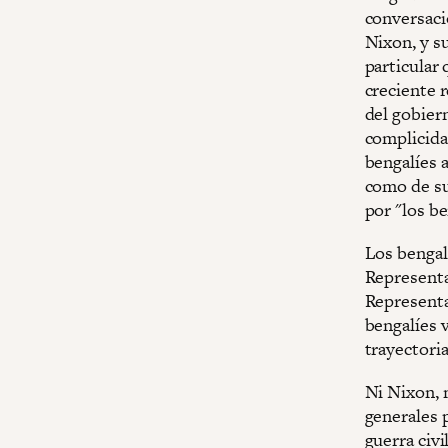
conversaci
Nixon, y su
particular 
creciente 
del gobier
complicida
bengalíes a
como de su
por "los b
Los bengal
Representa
Representa
bengalíes 
trayectoria
Ni Nixon, n
generales p
guerra civi