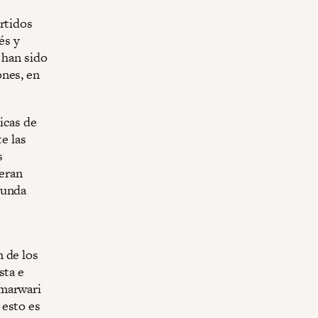
rtidos
és y
 han sido
ones, en
icas de
e las
s
 eran
gunda
 de los
sta e
 marwari
 esto es