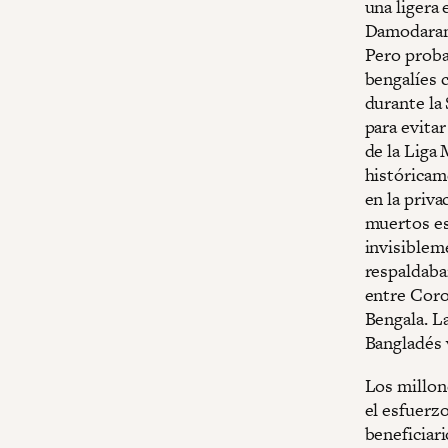
una ligera
Damodaran 
Pero proba
bengalíes 
durante la
para evita
de la Liga
históricame
en la priva
muertos es 
invisiblem
respaldaba
entre Coro
Bengala. L
Bangladés 
Los millon
el esfuerz
beneficiar