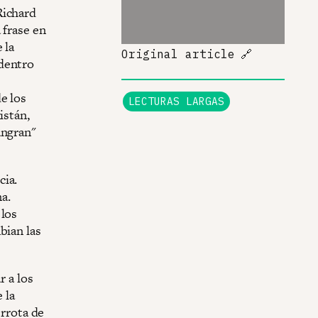
Richard
 frase en
 la
Original article
🔗
 dentro
e los
LECTURAS LARGAS
istán,
angran"
cia.
a.
 los
bian las
r a los
 la
errota de