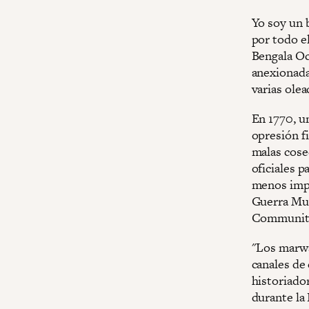
Yo soy un 
por todo e
Bengala Occ
anexionada
varias olea
En 1770, un
opresión fi
malas cose
oficiales p
menos impo
Guerra Mun
Community
"Los marwa
canales de
historiado
durante la