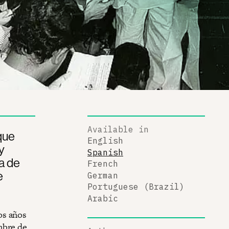
Available in
que
English
y
Spanish
a de
French
e
German
Portuguese (Brazil)
Arabic
os años
mbre de