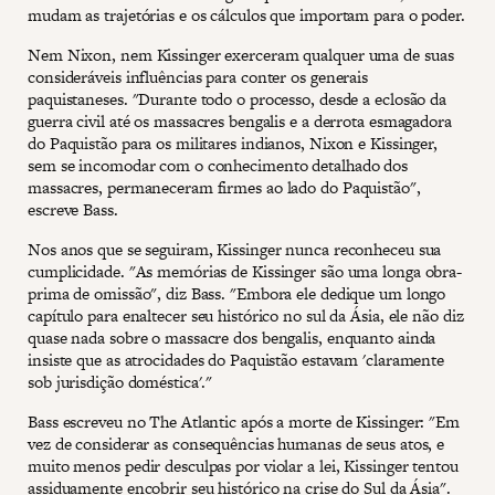
mudam as trajetórias e os cálculos que importam para o poder.
Nem Nixon, nem Kissinger exerceram qualquer uma de suas
consideráveis influências para conter os generais
paquistaneses. "Durante todo o processo, desde a eclosão da
guerra civil até os massacres bengalis e a derrota esmagadora
do Paquistão para os militares indianos, Nixon e Kissinger,
sem se incomodar com o conhecimento detalhado dos
massacres, permaneceram firmes ao lado do Paquistão",
escreve Bass.
Nos anos que se seguiram, Kissinger nunca reconheceu sua
cumplicidade. "As memórias de Kissinger são uma longa obra-
prima de omissão", diz Bass. "Embora ele dedique um longo
capítulo para enaltecer seu histórico no sul da Ásia, ele não diz
quase nada sobre o massacre dos bengalis, enquanto ainda
insiste que as atrocidades do Paquistão estavam 'claramente
sob jurisdição doméstica'."
Bass escreveu no The Atlantic após a morte de Kissinger: "Em
vez de considerar as consequências humanas de seus atos, e
muito menos pedir desculpas por violar a lei, Kissinger tentou
assiduamente encobrir seu histórico na crise do Sul da Ásia".