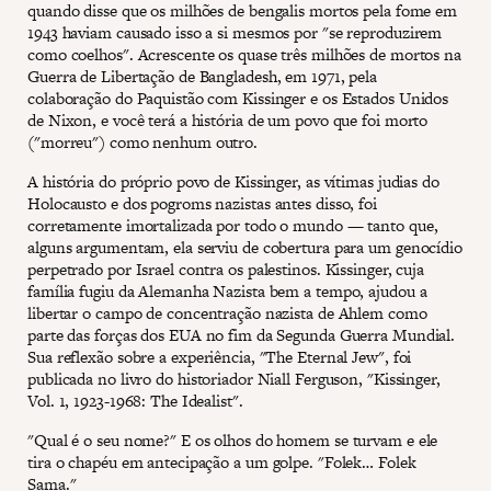
quando disse que os milhões de bengalis mortos pela fome em
1943 haviam causado isso a si mesmos por "se reproduzirem
como coelhos". Acrescente os quase três milhões de mortos na
Guerra de Libertação de Bangladesh, em 1971, pela
colaboração do Paquistão com Kissinger e os Estados Unidos
de Nixon, e você terá a história de um povo que foi morto
("morreu") como nenhum outro.
A história do próprio povo de Kissinger, as vítimas judias do
Holocausto e dos pogroms nazistas antes disso, foi
corretamente imortalizada por todo o mundo — tanto que,
alguns argumentam, ela serviu de cobertura para um genocídio
perpetrado por Israel contra os palestinos. Kissinger, cuja
família fugiu da Alemanha Nazista bem a tempo, ajudou a
libertar o campo de concentração nazista de Ahlem como
parte das forças dos EUA no fim da Segunda Guerra Mundial.
Sua reflexão sobre a experiência, "The Eternal Jew", foi
publicada no livro do historiador Niall Ferguson, "Kissinger,
Vol. 1, 1923-1968: The Idealist".
"Qual é o seu nome?" E os olhos do homem se turvam e ele
tira o chapéu em antecipação a um golpe. "Folek… Folek
Sama."