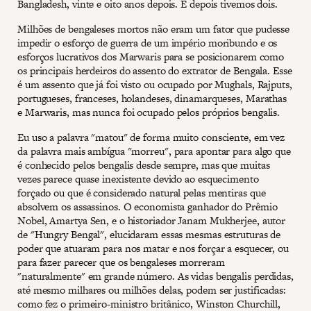
Bangladesh, vinte e oito anos depois. E depois tivemos dois.
Milhões de bengaleses mortos não eram um fator que pudesse
impedir o esforço de guerra de um império moribundo e os
esforços lucrativos dos Marwaris para se posicionarem como
os principais herdeiros do assento do extrator de Bengala. Esse
é um assento que já foi visto ou ocupado por Mughals, Rajputs,
portugueses, franceses, holandeses, dinamarqueses, Marathas
e Marwaris, mas nunca foi ocupado pelos próprios bengalis.
Eu uso a palavra "matou" de forma muito consciente, em vez
da palavra mais ambígua "morreu", para apontar para algo que
é conhecido pelos bengalis desde sempre, mas que muitas
vezes parece quase inexistente devido ao esquecimento
forçado ou que é considerado natural pelas mentiras que
absolvem os assassinos. O economista ganhador do Prêmio
Nobel, Amartya Sen, e o historiador Janam Mukherjee, autor
de "Hungry Bengal", elucidaram essas mesmas estruturas de
poder que atuaram para nos matar e nos forçar a esquecer, ou
para fazer parecer que os bengaleses morreram
"naturalmente" em grande número. As vidas bengalis perdidas,
até mesmo milhares ou milhões delas, podem ser justificadas:
como fez o primeiro-ministro britânico, Winston Churchill,