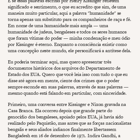
E se essas palavras escritas por Henry Kissinger refletem
significado e sentimento, o que eu acredito que sim, de uma
maneira muito particular, aqui a palavra "humanidade" se
torna apenas um substituto para os companheiros de raça e fé.
Em nome de uma humanidade mais ampla — uma
humanidade de judeus, bengaleses e todos os seres humanos
que foram vítimas do poder — minha condenação e meu ódio
por Kissinger é eterno. Enquanto a consciência existir como
uma concepção neste mundo, ele personificará a antítese dela.
Eu poderia terminar aqui, mas quero apresentar três
documentos históricos dos arquivos do Departamento de
Estado dos EUA. Quero que você leia isso com tudo o que eu
disse até agora em mente, ciente dos crimes que o poder
sempre esconde em suas palavras, através de suas palavras —
mesmo quando está falando em particular, com sinceridade.
Primeiro, uma conversa entre Kissinger e Nixon gravada na
Casa Branca. Ela ocorreu depois que grande parte do
genocídio dos bengaleses, apoiado pelos EUA, já havia sido
realizado pelo Paquistão, mas antes que as forças nacionalistas
bengalis e seus aliados indianos finalmente libertassem
Bangladesh em 16 de dezembro de 1971. Indira Gandhi, a