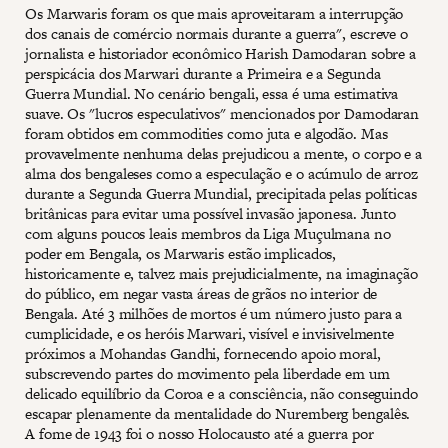
Os Marwaris foram os que mais aproveitaram a interrupção
dos canais de comércio normais durante a guerra", escreve o
jornalista e historiador econômico Harish Damodaran sobre a
perspicácia dos Marwari durante a Primeira e a Segunda
Guerra Mundial. No cenário bengali, essa é uma estimativa
suave. Os "lucros especulativos" mencionados por Damodaran
foram obtidos em commodities como juta e algodão. Mas
provavelmente nenhuma delas prejudicou a mente, o corpo e a
alma dos bengaleses como a especulação e o acúmulo de arroz
durante a Segunda Guerra Mundial, precipitada pelas políticas
britânicas para evitar uma possível invasão japonesa. Junto
com alguns poucos leais membros da Liga Muçulmana no
poder em Bengala, os Marwaris estão implicados,
historicamente e, talvez mais prejudicialmente, na imaginação
do público, em negar vasta áreas de grãos no interior de
Bengala. Até 3 milhões de mortos é um número justo para a
cumplicidade, e os heróis Marwari, visível e invisivelmente
próximos a Mohandas Gandhi, fornecendo apoio moral,
subscrevendo partes do movimento pela liberdade em um
delicado equilíbrio da Coroa e a consciência, não conseguindo
escapar plenamente da mentalidade do Nuremberg bengalês.
A fome de 1943 foi o nosso Holocausto até a guerra por