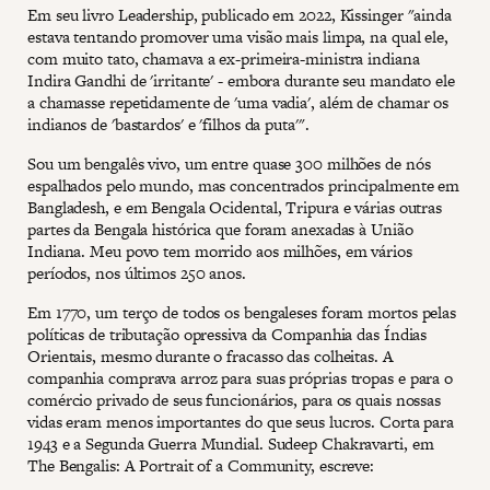
Em seu livro Leadership, publicado em 2022, Kissinger "ainda
estava tentando promover uma visão mais limpa, na qual ele,
com muito tato, chamava a ex-primeira-ministra indiana
Indira Gandhi de 'irritante' - embora durante seu mandato ele
a chamasse repetidamente de 'uma vadia', além de chamar os
indianos de 'bastardos' e 'filhos da puta'".
Sou um bengalês vivo, um entre quase 300 milhões de nós
espalhados pelo mundo, mas concentrados principalmente em
Bangladesh, e em Bengala Ocidental, Tripura e várias outras
partes da Bengala histórica que foram anexadas à União
Indiana. Meu povo tem morrido aos milhões, em vários
períodos, nos últimos 250 anos.
Em 1770, um terço de todos os bengaleses foram mortos pelas
políticas de tributação opressiva da Companhia das Índias
Orientais, mesmo durante o fracasso das colheitas. A
companhia comprava arroz para suas próprias tropas e para o
comércio privado de seus funcionários, para os quais nossas
vidas eram menos importantes do que seus lucros. Corta para
1943 e a Segunda Guerra Mundial. Sudeep Chakravarti, em
The Bengalis: A Portrait of a Community, escreve: