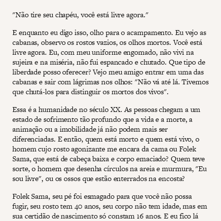
"Não tire seu chapéu, você está livre agora."
E enquanto eu digo isso, olho para o acampamento. Eu vejo as
cabanas, observo os rostos vazios, os olhos mortos. Você está
livre agora. Eu, com meu uniforme engomado, não vivi na
sujeira e na miséria, não fui espancado e chutado. Que tipo de
liberdade posso oferecer? Vejo meu amigo entrar em uma das
cabanas e sair com lágrimas nos olhos: "Não vá até lá. Tivemos
que chutá-los para distinguir os mortos dos vivos".
Essa é a humanidade no século XX. As pessoas chegam a um
estado de sofrimento tão profundo que a vida e a morte, a
animação ou a imobilidade já não podem mais ser
diferenciadas. E então, quem está morto e quem está vivo, o
homem cujo rosto agonizante me encara da cama ou Folek
Sama, que está de cabeça baixa e corpo emaciado? Quem teve
sorte, o homem que desenha círculos na areia e murmura, "Eu
sou livre", ou os ossos que estão enterrados na encosta?
Folek Sama, seu pé foi esmagado para que você não possa
fugir, seu rosto tem 40 anos, seu corpo não tem idade, mas em
sua certidão de nascimento só constam 16 anos. E eu fico lá