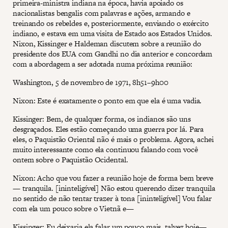
primeira-ministra indiana na época, havia apoiado os
nacionalistas bengalis com palavras e ações, armando e
treinando os rebeldes e, posteriormente, enviando o exército
indiano, e estava em uma visita de Estado aos Estados Unidos.
Nixon, Kissinger e Haldeman discutem sobre a reunião do
presidente dos EUA com Gandhi no dia anterior e concordam
com a abordagem a ser adotada numa próxima reunião:
Washington, 5 de novembro de 1971, 8h51–9h00
Nixon: Este é exatamente o ponto em que ela é uma vadia.
Kissinger: Bem, de qualquer forma, os indianos são uns
desgraçados. Eles estão começando uma guerra por lá. Para
eles, o Paquistão Oriental não é mais o problema. Agora, achei
muito interessante como ela continuou falando com você
ontem sobre o Paquistão Ocidental.
Nixon: Acho que vou fazer a reunião hoje de forma bem breve
— tranquila. [ininteligível] Não estou querendo dizer tranquila
no sentido de não tentar trazer à tona [ininteligível] Vou falar
com ela um pouco sobre o Vietnã e—
Kissinger: Eu deixaria ela falar um pouco mais, talvez hoje—