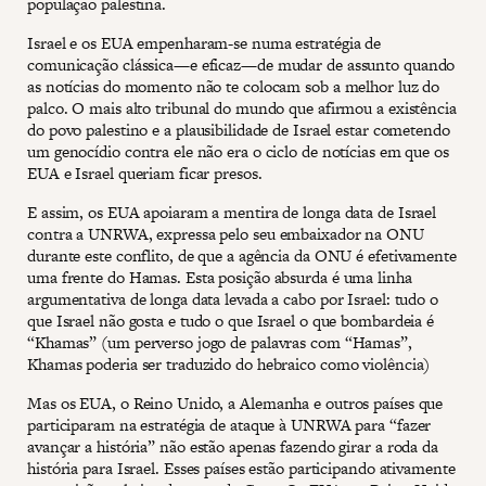
população palestina.
Israel e os EUA empenharam-se numa estratégia de
comunicação clássica—e eficaz—de mudar de assunto quando
as notícias do momento não te colocam sob a melhor luz do
palco. O mais alto tribunal do mundo que afirmou a existência
do povo palestino e a plausibilidade de Israel estar cometendo
um genocídio contra ele não era o ciclo de notícias em que os
EUA e Israel queriam ficar presos.
E assim, os EUA apoiaram a mentira de longa data de Israel
contra a UNRWA, expressa pelo seu embaixador na ONU
durante este conflito, de que a agência da ONU é efetivamente
uma frente do Hamas. Esta posição absurda é uma linha
argumentativa de longa data levada a cabo por Israel: tudo o
que Israel não gosta e tudo o que Israel o que bombardeia é
“Khamas” (um perverso jogo de palavras com “Hamas”,
Khamas poderia ser traduzido do hebraico como violência)
Mas os EUA, o Reino Unido, a Alemanha e outros países que
participaram na estratégia de ataque à UNRWA para “fazer
avançar a história” não estão apenas fazendo girar a roda da
história para Israel. Esses países estão participando ativamente