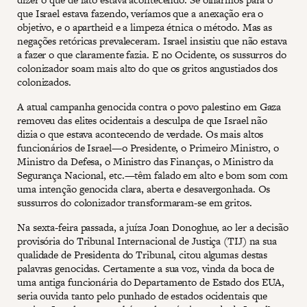
que Israel estava fazendo, veríamos que a anexação era o
objetivo, e o apartheid e a limpeza étnica o método. Mas as
negações retóricas prevaleceram. Israel insistiu que não estava
a fazer o que claramente fazia. E no Ocidente, os sussurros do
colonizador soam mais alto do que os gritos angustiados dos
colonizados.
A atual campanha genocida contra o povo palestino em Gaza
removeu das elites ocidentais a desculpa de que Israel não
dizia o que estava acontecendo de verdade. Os mais altos
funcionários de Israel—o Presidente, o Primeiro Ministro, o
Ministro da Defesa, o Ministro das Finanças, o Ministro da
Segurança Nacional, etc.—têm falado em alto e bom som com
uma intenção genocida clara, aberta e desavergonhada. Os
sussurros do colonizador transformaram-se em gritos.
Na sexta-feira passada, a juíza Joan Donoghue, ao ler a decisão
provisória do Tribunal Internacional de Justiça (TIJ) na sua
qualidade de Presidenta do Tribunal, citou algumas destas
palavras genocidas. Certamente a sua voz, vinda da boca de
uma antiga funcionária do Departamento de Estado dos EUA,
seria ouvida tanto pelo punhado de estados ocidentais que