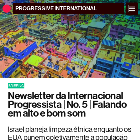
PROGRESSIVE
INTERNATIONAL
BRIEFING
Newsletter da Internacional
Progressista | No. 5 | Falando
em alto e bom som
Israel planeja limpeza étnica enquanto os
EUA punem coletivamente a população