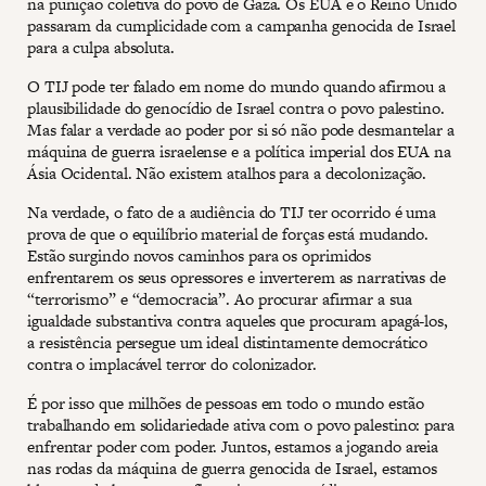
na punição coletiva do povo de Gaza. Os EUA e o Reino Unido
passaram da cumplicidade com a campanha genocida de Israel
para a culpa absoluta.
O TIJ pode ter falado em nome do mundo quando afirmou a
plausibilidade do genocídio de Israel contra o povo palestino.
Mas falar a verdade ao poder por si só não pode desmantelar a
máquina de guerra israelense e a política imperial dos EUA na
Ásia Ocidental. Não existem atalhos para a decolonização.
Na verdade, o fato de a audiência do TIJ ter ocorrido é uma
prova de que o equilíbrio material de forças está mudando.
Estão surgindo novos caminhos para os oprimidos
enfrentarem os seus opressores e inverterem as narrativas de
“terrorismo” e “democracia”. Ao procurar afirmar a sua
igualdade substantiva contra aqueles que procuram apagá-los,
a resistência persegue um ideal distintamente democrático
contra o implacável terror do colonizador.
É por isso que milhões de pessoas em todo o mundo estão
trabalhando em solidariedade ativa com o povo palestino: para
enfrentar poder com poder. Juntos, estamos a jogando areia
nas rodas da máquina de guerra genocida de Israel, estamos