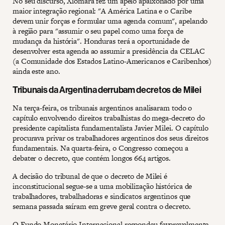
No seu discurso, Xiomara fez um apelo apaixonado por uma
maior integração regional: "A América Latina e o Caribe
devem unir forças e formular uma agenda comum", apelando
à região para "assumir o seu papel como uma força de
mudança da história". Honduras terá a oportunidade de
desenvolver esta agenda ao assumir a presidência da CELAC
(a Comunidade dos Estados Latino-Americanos e Caribenhos)
ainda este ano.
Tribunais da Argentina derrubam decretos de Milei
Na terça-feira, os tribunais argentinos analisaram todo o
capítulo envolvendo direitos trabalhistas do mega-decreto do
presidente capitalista fundamentalista Javier Milei. O capítulo
procurava privar os trabalhadores argentinos dos seus direitos
fundamentais. Na quarta-feira, o Congresso começou a
debater o decreto, que contém longos 664 artigos.
A decisão do tribunal de que o decreto de Milei é
inconstitucional segue-se a uma mobilização histórica de
trabalhadores, trabalhadoras e sindicatos argentinos que
semana passada saíram em greve geral contra o decreto.
O Fundo Monetário Internacional respondeu favoravelmente