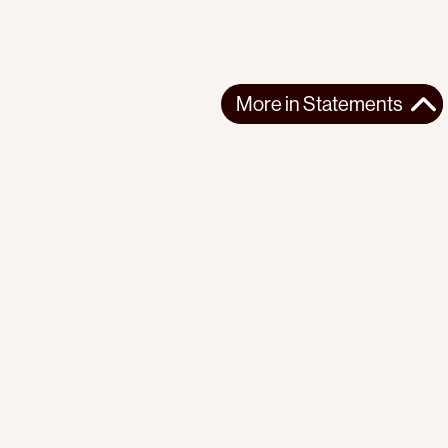
More in
Statements
More in
Statements
SOUTH AMERICA
STATEMENTS
2026-07-21