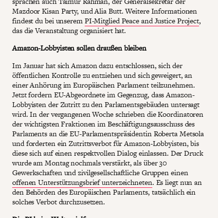
sprachen auch Taimur Rahman, der Generalsekretär der
Mazdoor Kisan Party, und Alia Butt. Weitere Informationen
findest du bei unserem
PI-Mitglied Peace and Justice Project
,
das die Veranstaltung organisiert hat.
Amazon-Lobbyisten sollen draußen bleiben
Im Januar hat sich Amazon dazu entschlossen, sich der
öffentlichen Kontrolle zu entziehen und sich geweigert, an
einer Anhörung im Europäischen Parlament teilzunehmen.
Jetzt fordern EU-Abgeordnete im Gegenzug, dass Amazon-
Lobbyisten der Zutritt zu den Parlamentsgebäuden untersagt
wird. In der vergangenen Woche schrieben die Koordinatoren
der wichtigsten Fraktionen im Beschäftigungsausschuss des
Parlaments an die EU-Parlamentspräsidentin Roberta Metsola
und forderten ein Zutrittsverbot für Amazon-Lobbyisten, bis
diese sich auf einen respektvollen Dialog einlassen. Der Druck
wurde am Montag nochmals verstärkt, als über 30
Gewerkschaften und zivilgesellschaftliche Gruppen einen
offenen Unterstützungsbrief unterzeichneten
. Es liegt nun an
den Behörden des Europäischen Parlaments, tatsächlich ein
solches Verbot durchzusetzen.