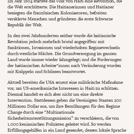
Im Jahr 1804 startete das Volk von Haiti eine Revolution, die
die Welt erschütterte. Die Haitianerinnen und Haitianer
besiegten die französischen Kolonisatoren, befreiten
versklavte Menschen und gründeten die erste Schwarze
Republik der Welt.
In den zwei Jahrhunderten seither wurde die haitianische
Revolution jedoch mehrfach brutal angegriffen: mit
Sanktionen, Invasionen und wiederholten Regimewechseln
durch westliche Mächte. Die Grundversorgung im ganzen
Land wurde immer wieder lahmgelegt; und die Forderungen
der haitianischen Arbeiter*innen nach Veränderung wurden
mit Knüppeln und Schüssen beantwortet.
Aktuell bereiten die USA erneut eine militärische Maßnahme
vor, um US-amerikanische Interessen in Haiti zu schützen.
Diesmal handelt es sich aber nicht um eine direkte
Intervention. Stattdessen geben die Vereinigten Staaten 200
Millionen Dollar aus, um ihre Bemühungen für den Regime
Change durch eine “Multinationale
Sicherheitsunterstützungsmission” zu verschleiern, die von
1.000 kenianischen Polizisten geleitet wird. So werden
Erfüllungsgehilfen in ein Land gesendet, dessen lokale Sprache