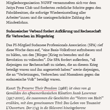
Mitgliedsorganisation NGWF versammelten sich vor dem
Jatiya Press Club und forderten rechtliche Schritte gegen den
Fabrikbesitzer, die sofortige Wiedereinstellung aller
Arbeiter*innen und die uneingeschränkte Zahlung des
Mindestlohns.
Sudanesischer Verband fordert Aufklärung und Rechenschaft
für Verbrechen im Bürgerkrieg
Das PI-Mitglied Sudanese Professionals Association (SPA) rief
diese Woche dazu auf, “eine Basis-Volksfront aufzubauen und
zu bilden, um den [Bürger-]Krieg zu beenden und die
Revolution zu vollenden”. Die SPA fordert außerdem, “all
diejenigen zur Rechenschaft zu ziehen, die an diesem Krieg
beteiligt waren und ihn angezettelt haben” sowie diejenigen,
die an “Verletzungen, Verbrechen und Massakern gegen das
sudanesische Volk” beteiligt waren.
Kunst:
To Preserve Their Freedom
(1988) ist eines von 41
Gemälden des afroamerikanischen Künstlers Jacob Lawrence
(1917-2000), die zusammen die Geschichte des “Vaters von Haiti”
erzählen, mit dem gemeinsamen Titel: Das Leben von Toussaint
L’Ouverture. Der 1743 in die Sklaverei hineingeborene