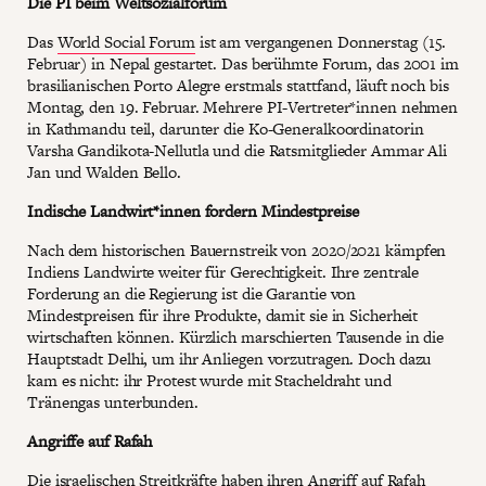
Die PI beim Weltsozialforum
Das
World Social Forum
ist am vergangenen Donnerstag (15.
Februar) in Nepal gestartet. Das berühmte Forum, das 2001 im
brasilianischen Porto Alegre erstmals stattfand, läuft noch bis
Montag, den 19. Februar. Mehrere PI-Vertreter*innen nehmen
in Kathmandu teil, darunter die Ko-Generalkoordinatorin
Varsha Gandikota-Nellutla und die Ratsmitglieder Ammar Ali
Jan und Walden Bello.
Indische Landwirt*innen fordern Mindestpreise
Nach dem historischen Bauernstreik von 2020/2021 kämpfen
Indiens Landwirte weiter für Gerechtigkeit. Ihre zentrale
Forderung an die Regierung ist die Garantie von
Mindestpreisen für ihre Produkte, damit sie in Sicherheit
wirtschaften können. Kürzlich marschierten Tausende in die
Hauptstadt Delhi, um ihr Anliegen vorzutragen. Doch dazu
kam es nicht: ihr Protest wurde mit Stacheldraht und
Tränengas unterbunden.
Angriffe auf Rafah
Die israelischen Streitkräfte haben ihren Angriff auf Rafah