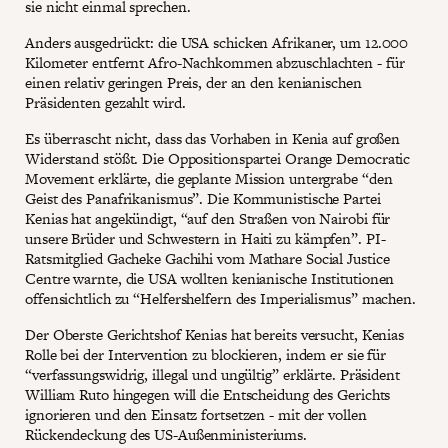
sie nicht einmal sprechen.
Anders ausgedrückt: die USA schicken Afrikaner, um 12.000
Kilometer entfernt Afro-Nachkommen abzuschlachten - für
einen relativ geringen Preis, der an den kenianischen
Präsidenten gezahlt wird.
Es überrascht nicht, dass das Vorhaben in Kenia auf großen
Widerstand stößt. Die Oppositionspartei Orange Democratic
Movement erklärte, die geplante Mission untergrabe “den
Geist des Panafrikanismus”. Die Kommunistische Partei
Kenias hat angekündigt, “auf den Straßen von Nairobi für
unsere Brüder und Schwestern in Haiti zu kämpfen”. PI-
Ratsmitglied Gacheke Gachihi vom Mathare Social Justice
Centre warnte, die USA wollten kenianische Institutionen
offensichtlich zu “Helfershelfern des Imperialismus” machen.
Der Oberste Gerichtshof Kenias hat bereits versucht, Kenias
Rolle bei der Intervention zu blockieren, indem er sie für
“verfassungswidrig, illegal und ungültig” erklärte. Präsident
William Ruto hingegen will die Entscheidung des Gerichts
ignorieren und den Einsatz fortsetzen - mit der vollen
Rückendeckung des US-Außenministeriums.