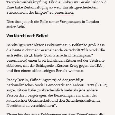
Terrorismusbekämpfung. Für die Linken war er ein Feindbild:
Eine linke Zeitschrift ging so weit, ihn als „gescheiterten
Stiefelknecht des Empire“ zu
bezeichnen
.
Dies lässt jedoch die Rolle seiner Vorgesetzten in London
außer Acht.
Von Nairobi nach Belfast
Bereits 1972 war Kitsons Bekanntheit in Belfast so groß, dass
die heute nicht mehr erscheinende Zeitschrift
This Week
(die
sich selbst als „Irlands Qualitätsnachrichtenmagazin“
bezeichnete) einen breit lächelnden Kitson auf der Titelseite
abbildete, mit der Schlagzeile „Kitsons Krieg gegen die IRA“,
und ihm einem siebenseitigen Bericht widmete.
Paddy Devlin, Gründungsmitglied der gemäßigt
nationalistischen Social Democratic and Labour Party (SDLP),
sagte, Kitson habe „wahrscheinlich mehr als jede andere
Person dazu beigetragen, die Beziehungen zwischen der
katholischen Gemeinschaft und den Sicherheitskräften in
Nordirland zu verschlechtern“.
Kitson brachte seine Erfahrungen aus dem Kampf gegen die