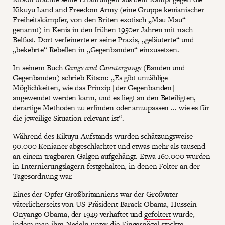
Kikuyu Land and Freedom Army (eine Gruppe kenianischer
Freiheitskämpfer, von den Briten exotisch „Mau Mau“
genannt) in Kenia in den frühen 1950er Jahren mit nach
Belfast. Dort verfeinerte er seine Praxis, „geläuterte“ und
„bekehrte“ Rebellen in „Gegenbanden“ einzusetzen.
In seinem Buch
Gangs and Countergangs
(Banden und
Gegenbanden) schrieb Kitson: „Es gibt unzählige
Möglichkeiten, wie das Prinzip [der Gegenbanden]
angewendet werden kann, und es liegt an den Beteiligten,
derartige Methoden zu erfinden oder anzupassen ... wie es für
die jeweilige Situation relevant ist“.
Während des Kikuyu-Aufstands wurden schätzungsweise
90.000 Kenianer abgeschlachtet und etwas mehr als tausend
an einem tragbaren Galgen aufgehängt. Etwa 160.000 wurden
in Internierungslagern festgehalten, in denen Folter an der
Tagesordnung war.
Eines der Opfer Großbritanniens war der Großvater
väterlicherseits von US-Präsident Barack Obama, Hussein
Onyango Obama, der 1949 verhaftet und
gefoltert
wurde,
indem man ihm Nadeln unter die Fingernägel steckte.