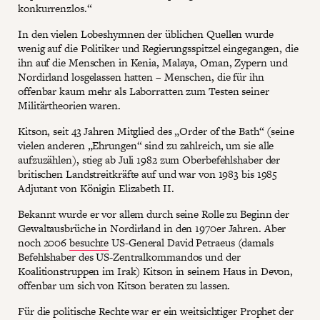
konkurrenzlos.“
In den vielen Lobeshymnen der üblichen Quellen wurde
wenig auf die Politiker und Regierungsspitzel eingegangen, die
ihn auf die Menschen in Kenia, Malaya, Oman, Zypern und
Nordirland losgelassen hatten – Menschen, die für ihn
offenbar kaum mehr als Laborratten zum Testen seiner
Militärtheorien waren.
Kitson, seit 43 Jahren Mitglied des „Order of the Bath“ (seine
vielen anderen „Ehrungen“ sind zu zahlreich, um sie alle
aufzuzählen), stieg ab Juli 1982 zum Oberbefehlshaber der
britischen Landstreitkräfte auf und war von 1983 bis 1985
Adjutant von Königin Elizabeth II.
Bekannt wurde er vor allem durch seine Rolle zu Beginn der
Gewaltausbrüche in Nordirland in den 1970er Jahren. Aber
noch 2006
besuchte
US-General David Petraeus (damals
Befehlshaber des US-Zentralkommandos und der
Koalitionstruppen im Irak) Kitson in seinem Haus in Devon,
offenbar um sich von Kitson beraten zu lassen.
Für die politische Rechte war er ein weitsichtiger Prophet der