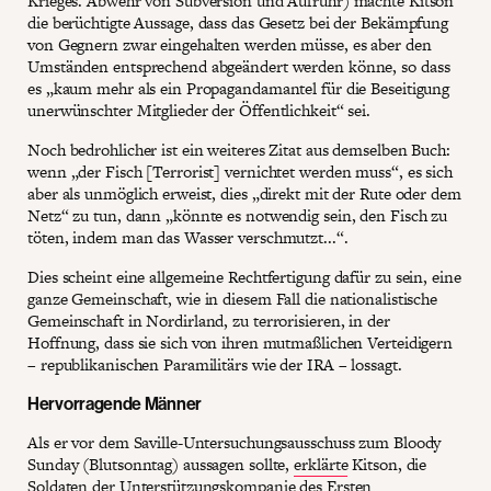
Krieges. Abwehr von Subversion und Aufruhr) machte Kitson
die berüchtigte Aussage, dass das Gesetz bei der Bekämpfung
von Gegnern zwar eingehalten werden müsse, es aber den
Umständen entsprechend abgeändert werden könne, so dass
es „kaum mehr als ein Propagandamantel für die Beseitigung
unerwünschter Mitglieder der Öffentlichkeit“ sei.
Noch bedrohlicher ist ein weiteres Zitat aus demselben Buch:
wenn „der Fisch [Terrorist] vernichtet werden muss“, es sich
aber als unmöglich erweist, dies „direkt mit der Rute oder dem
Netz“ zu tun, dann „könnte es notwendig sein, den Fisch zu
töten, indem man das Wasser verschmutzt...“.
Dies scheint eine allgemeine Rechtfertigung dafür zu sein, eine
ganze Gemeinschaft, wie in diesem Fall die nationalistische
Gemeinschaft in Nordirland, zu terrorisieren, in der
Hoffnung, dass sie sich von ihren mutmaßlichen Verteidigern
– republikanischen Paramilitärs wie der IRA – lossagt.
Hervorragende Männer
Als er vor dem Saville-Untersuchungsausschuss zum Bloody
Sunday (Blutsonntag) aussagen sollte,
erklärte
Kitson, die
Soldaten der Unterstützungskompanie des Ersten