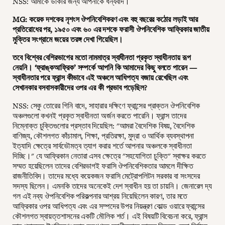
NSS: আমাকে ডাকার জন্য আপনাকে ধন্যবাদ।
MG: কয়েক দশকের নৃশংস ঔপনিবেশিকরণ এবং বহু বছরের কঠোর লড়াই আর
প্রতিরোধের পর, ১৯৫০ এবং ৬০ এর দশকে ফরাসী ঔপনিবেশিক আফ্রিকার জাতীয়
মুক্তির সংগ্রামে জয়ের তরঙ্গ দেখা গিয়েছিল।
তবে বিশ্বের বেশিরভাগের মতো নামমাত্র স্বাধীনতা প্রকৃত স্বাধীনতায় রূপ
নেয়নি। ‘ফ্রাঙ্কআফ্রিক’ সম্পর্কে আপনি কি আমাদের কিছু বলতে পারেন —
স্বাধীনতার পরে ফ্রান্স কীভাবে এই অঞ্চলে আধিপত্য বজায় রেখেছিল এবং
সেখানকার বসবাসকারীদের ওপর এর কী প্রভাব পড়েছিল?
NSS: সেকু তোরের গিনি বাদে, সাহারার দক্ষিণে ফ্রান্সের প্রাক্তন ঔপনিবেশিক
অঞ্চলগুলো কখনই প্রকৃত স্বাধীনতা অর্জন করতে পারেনি। ফ্রান্স তাদের
নিম্নোক্ত চুক্তিগুলোর প্রস্তাব দিয়েছিল: "আমরা বৈদেশিক বিষয়, বৈদেশিক
বাণিজ্য, কৌশলগত কাঁচামাল, শিক্ষা, প্রতিরক্ষা, মুদ্রা ও আর্থিক ব্যবস্থাপনা
ইত্যাদি ক্ষেত্রে সার্বভৌমত্ব ত্যাগ করার শর্তে আপনার অঞ্চলকে স্বাধীনতা
দিচ্ছি।" যে আফ্রিকান নেতারা এসব ক্ষেত্রে "সহযোগিতা চুক্তি" স্বাক্ষর করতে
সম্মত হয়েছিলেন তাদের বেশিরভাগই ফরাসি ঔপনিবেশিকতার আমলে দীক্ষিত
রাজনীতিবিদ। তাদের মধ্যে কয়েকজন ফরাসি মেট্রোপলিটন সরকার বা সংসদের
সদস্য ছিলেন। এমনকি তাদের অনেকেই দেশ স্বাধীন হয় তা চায়নি। জেনারেল দ্য
গল এই নব্য ঔপনিবেশিক পরিকল্পনার আশ্রয় নিয়েছিলেন কারণ, তার মতে
আফ্রিকার ওপর আধিপত্য এবং এর সম্পদের উপর নিয়ন্ত্রণ কোল্ড ওয়ারে ফ্রান্সের
কৌশলগত স্বায়ত্তশাসনের একটি মৌলিক শর্ত। এই বিষয়টি বিবেচনা করে, ফ্রান্স