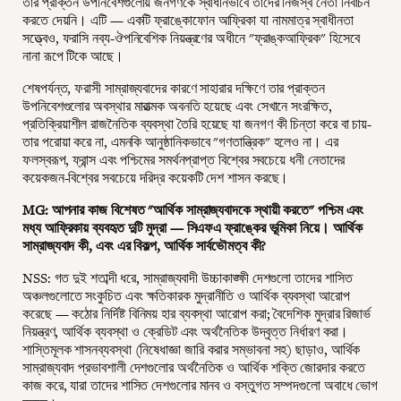
তার প্রাক্তন উপনিবেশগুলোয় জনগণকে স্বাধীনভাবে তাদের নিজস্ব নেতা নির্বাচন
করতে দেয়নি। এটি — একটি ফ্রাঙ্কোফোন আফ্রিকা যা নামমাত্র স্বাধীনতা
সত্ত্বেও, ফরাসি নব্য-ঔপনিবেশিক নিয়ন্ত্রণের অধীনে "ফ্রাঙ্কআফ্রিক" হিসেবে
নানা রূপে টিকে আছে।
শেষপর্যন্ত, ফরাসী সাম্রাজ্যবাদের কারণে সাহারার দক্ষিণে তার প্রাক্তন
উপনিবেশগুলোর অবস্থার মারাত্মক অবনতি হয়েছে এবং সেখানে সংরক্ষিত,
প্রতিক্রিয়াশীল রাজনৈতিক ব্যবস্থা তৈরি হয়েছে যা জনগণ কী চিন্তা করে বা চায়-
তার পরোয়া করে না, এমনকি আনুষ্ঠানিকভাবে "গণতান্ত্রিক" হলেও না। এর
ফলস্বরূপ, ফ্রান্স এবং পশ্চিমের সমর্থনপ্রাপ্ত বিশ্বের সবচেয়ে ধনী নেতাদের
কয়েকজন-বিশ্বের সবচেয়ে দরিদ্র কয়েকটি দেশ শাসন করছে।
MG: আপনার কাজ বিশেষত "আর্থিক সাম্রাজ্যবাদকে স্থায়ী করতে" পশ্চিম এবং
মধ্য আফ্রিকায় ব্যবহৃত দুটি মুদ্রা — সিএফএ ফ্রাঙ্কের ভূমিকা নিয়ে। আর্থিক
সাম্রাজ্যবাদ কী, এবং এর বিকল্প, আর্থিক সার্বভৌমত্ব কী?
NSS: গত দুই শতাব্দী ধরে, সাম্রাজ্যবাদী উচ্চাকাঙ্ক্ষী দেশগুলো তাদের শাসিত
অঞ্চলগুলোতে সংকুচিত এবং ক্ষতিকারক মুদ্রানীতি ও আর্থিক ব্যবস্থা আরোপ
করেছে — কঠোর নির্দিষ্ট বিনিময় হার ব্যবস্থা আরোপ করা; বৈদেশিক মুদ্রার রিজার্ভ
নিয়ন্ত্রণ, আর্থিক ব্যবস্থা ও ক্রেডিট এবং অর্থনৈতিক উদ্বৃত্ত নির্ধারণ করা।
শাস্তিমূলক শাসনব্যবস্থা (নিষেধাজ্ঞা জারি করার সম্ভাবনা সহ) ছাড়াও, আর্থিক
সাম্রাজ্যবাদ প্রভাবশালী দেশগুলোর অর্থনৈতিক ও আর্থিক শক্তি জোরদার করতে
কাজ করে, যারা তাদের শাসিত দেশগুলোর মানব ও বস্তুগত সম্পদগুলো অবাধে ভোগ