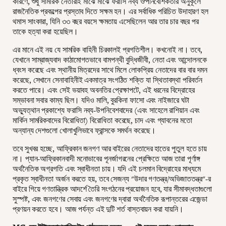
কারণে, শুধু সামরিক নেতারাই মাঝে মাঝে ফরাসি নব্য ঔপনিবেশিকতার অনুকূলে
রাজনৈতিক প্রকল্পের প্রস্তাব দিতে সক্ষম হন। এর সর্বাধিক পরিচিত উদাহারণ হল
থমাস সাংকারা, যিনি ৩৩ বছর বয়সে ক্ষমতায় এসেছিলেন আর তার চার বছর পর
তাকে হত্যা করা হয়েছিল।
এর মানে এই নয় যে সামরিক বাহিনী চিরকালই প্রগতিশীল। কখনোই না। তবে,
যেখানে সাম্রাজ্যবাদ কাঠামোগতভাবে বামপন্থী বুদ্ধিজীবী, নেতা এবং আন্দোলনকে
ধ্বংস করেছে এবং স্থানীয় মিত্রদের সাথে মিলে লোকপ্রিয় নেতাদের বার বার দমন
করেছে, সেখানে সেনাবাহিনীই একমাত্র সংগঠিত শক্তি যা স্থিতাবস্থা পরিবর্তন
করতে পারে। এবং সেই ভয়াবহ অবনতির প্রেক্ষাপটে, এই ধরনের বিদ্রোহের
সম্ভাবনা সবার কাম্য ছিল। যদিও মালি, বুরকিনা ফাসো এবং নাইজারে ঘটা
অভ্যুত্থান প্রকাশ্যে ফরাসি নব্য-উপনিবেশবাদের (এবং সাহেলে রাশিয়ান এবং
মার্কিন সামরিকবাদের বিরোধিতা) বিরোধিতা করেছে, চাদ এবং গ্যাবনের মতো
অন্যান্য দেশগুলো খোলাখুলিভাবে ফ্রান্সকে সমর্থন করেছে।
তবে সুখবর হচ্ছে, আফ্রিকান জনগণ আর বাইরের নেতাদের হাতের পুতুল হতে চায়
না। প্যান-আফ্রিকানবাদী মনোভাবের পূনর্জাগরনের প্রেক্ষিতে আজ তারা পূর্ণাঙ্গ
অর্থনৈতিক অগ্রগতি এবং স্বাধীনতা চায়। যদি এই চলমান বিদ্রোহের মাধ্যমে
প্রকৃত স্বাধীনতা অর্জন করতে হয়, তবে সেজন্য "উদার গণতন্ত্র/অভিজাততন্ত্র"-র
বাইরে গিয়ে গণতান্ত্রিক আদর্শে তৈরি সংগঠনের প্রয়োজন হবে, যার সীমাবদ্ধতাগুলো
সুস্পষ্ট, এবং জনগণের সেবায় এবং জনগণের দ্বারা অর্থনৈতিক রূপান্তরের এজেন্ডা
প্রণয়ন করতে হবে। আজ পর্যন্ত এই দুটি শর্ত বাস্তবায়ন করা যায়নি।