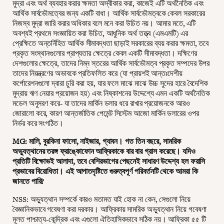
মুদ্রা এবং অর্থ ব্যবহার করার ক্ষমতা অস্বীকার করা, কাজেই এটি অর্থনৈতিক এবং
আর্থিক সার্বভৌমত্বের জন্য একটি বাধা। আর্থিক সার্বভৌমত্বকে কেবল সরকারের
নিজস্ব মুদ্রা জারি করার অধিকার বলে মনে করা উচিত নয়। আমার মতে, এটি
অবশ্যই প্রথমে সংজ্ঞায়িত করা উচিত, আধুনিক অর্থ তত্ত্ব (এমএমটি) এর
প্রেক্ষিতে অন্তর্নিহিত আর্থিক সীমাবদ্ধতা ছাড়াই সরকারের ব্যয় করার ক্ষমতা, তবে
প্রকৃত সংস্থানগুলোর প্রাপ্যতার ক্ষেত্রে কেবল একটি সীমাবদ্ধতা। দক্ষিণের
দেশগুলোর ক্ষেত্রে, তাদের নিম্ন স্তরের আর্থিক সার্বভৌমত্ব প্রকৃত সম্পদের উপর
তাদের নিয়ন্ত্রণের অভাবকে প্রতিফলিত করে (যা প্রায়শই আন্তঃদেশীয়
কর্পোরেশনগুলো দ্বারা চুরি করা হয়, যার ফলে মাঝে মাঝে উচ্চ সুদের হারে বৈদেশিক
মুদ্রায় ঋণ নেয়ার প্রয়োজন হয়) এবং নিষ্কাশনের উদ্দেশ্যে এমন একটি অর্থনৈতিক
মডেল অনুসরণ করে- যা তাদের মার্কিন ডলার ধরে রাখার প্রয়োজনকে আরও
জোরালো করে, কারণ আন্তর্জাতিক পেমেন্ট সিস্টেম আজো মার্কিন ডলারের ওপর
নির্ভর করে সংগঠিত।
MG: মালি, বুরকিনা ফাসো, নাইজার, গ্যাবন। গত তিন বছরে, সামরিক
অভ্যুত্থানের তরঙ্গ ফ্রাঙ্কোফোন আফ্রিকাকে বার বার গ্রাস করেছে। যদিও
প্রতিটি বিক্ষোভই আলাদা, তবে বেশিরভাগের পেছনেই সাধারণ উদ্দেশ্য হল ফরাসি
প্রভাবের বিরোধিতা। এই আপাতদৃষ্টিতে গুরুত্বপূর্ণ পরিবর্তনটি থেকে আমরা কি
জানতে পারি?
NSS: অভ্যুত্থান সম্পর্কে কারও মতামত যাই হোক না কেন, সেগুলো নিয়ে
বৈজ্ঞানিকভাবে গবেষণা করা দরকার। আফ্রিকায় সামরিক অভ্যুত্থান নিয়ে গবেষণা
মূলত পাশ্চাত্য-কেন্দ্রিক এবং এগুলো ঐতিহাসিকভাবে সঠিক নয়। আফ্রিকা ৫৫ টি