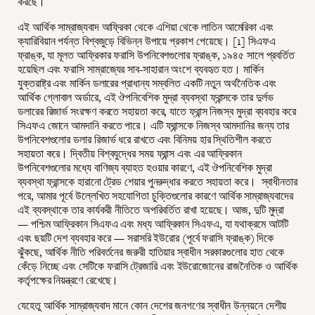
করছে।
এই আর্থিক সাম্রাজ্যবাদ আফ্রিকা থেকে এশিয়া থেকে লাতিন আমেরিকা এবং
ক্যারিবিয়ান পর্যন্ত বিশ্বজুড়ে বিভিন্ন উপায়ে প্রকাশ পেয়েছে। [1] সিএফএ
ফ্রাঙ্ক, যা মূলত আফ্রিকার ফরাসি উপনিবেশগুলোর ফ্রাঙ্ক, ১৯৪৫ সালে প্রবর্তিত
হয়েছিল এবং ফরাসি সাম্রাজ্যের সাব-সাহারান অংশে ব্যবহৃত হত। মার্কিন
যুক্তরাষ্ট্র এবং মার্কিন ডলারের প্রাধান্য সম্বলিত একটি নতুন অর্থনৈতিক এবং
আর্থিক গ্লোবাল অর্ডারে, এই ঔপনিবেশিক মুদ্রা ব্যবস্থা ফ্রান্সকে তার দুর্লভ
ডলারের রিজার্ভ সংরক্ষণ করতে সহায়তা করে, যাতে ফ্রান্স নিজস্ব মুদ্রা ব্যবহার করে
সিএফএ জোনে আমদানি করতে পারে। এটি ফ্রান্সকে নিজস্ব আমদানির জন্য তার
উপনিবেশগুলোর ডলার রিজার্ভ ধরে রাখতে এবং বিনিময় হার স্থিতিশীল করতে
সহায়তা করে। দ্বিতীয় বিশ্বযুদ্ধের সময় ফ্রান্স এবং এর আফ্রিকান
উপনিবেশগুলোর মধ্যে বাণিজ্য ব্যাহত হওয়ার কারণে, এই ঔপনিবেশিক মুদ্রা
ব্যবস্থা ফ্রান্সকে হারানো ট্রেড শেয়ার পুনরুদ্ধার করতে সহায়তা করে। স্বাধীনতার
পরে, আমার পূর্বে উল্লেখিত সহযোগিতা চুক্তিগুলোর কারণে আর্থিক সাম্রাজ্যবাদের
এই ব্যবস্থাকে তার কার্যকরী নীতিতে অপরিবর্তিত রাখা হয়েছে। আজ, দুটি মুদ্রা
— পশ্চিম আফ্রিকান সিএফএ এবং মধ্য আফ্রিকান সিএফএ, যা যথাক্রমে আটটি
এবং ছয়টি দেশ ব্যবহার করে — সরাসরি ইউরোর (পূর্বে ফরাসি ফ্রাঙ্ক) দিকে
ঝুঁকছে, আর্থিক নীতি পরিবর্তনের জরুরী হাতিয়ার স্বাধীন সরকারগুলোর হাত থেকে
কেঁড়ে নিচ্ছে এবং সেটিকে ফরাসি ট্রেজারি এবং ইউরোজোনের রাজনৈতিক ও আর্থিক
কর্তৃপক্ষের নিয়ন্ত্রণে রেখেছে।
যেহেতু আর্থিক সাম্রাজ্যবাদ মানে কোন দেশের জনগণের স্বাধীন উন্নয়নে দেশীয়