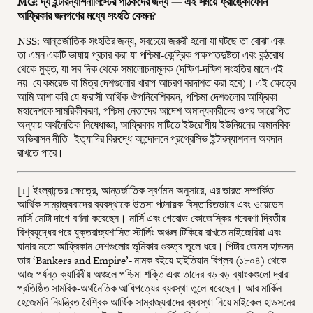
MG: দ্য ইন্টারন্যাশনালিস্টের পাঠকদের জন্য — এই সময়ে ফ্রাঙ্কোফোন
আফ্রিকার জনগণের মধ্যে সংহতি কেমন?
NSS: আন্তর্জাতিক সংহতির জন্য, সবচেয়ে জরুরী হলো যা ঘটছে তা বোঝা এবং
তা এমন একটি ভাষায় প্রচার করা যা পশ্চিমা-কেন্দ্রিক পক্ষপাতদুষ্টতা এবং কন্ঠরোধ
থেকে মুক্ত, যা সব দিক থেকে সমালোচনামূলক (দক্ষিণ-দক্ষিণ সংহতির মানে এই
নয় যে কমরেড বা মিত্র দেশগুলোর খারাপ আচরণ বরদাশত করা হবে)। এই ক্ষেত্রে
আমি আশা করি যে ফরাসী আর্থিক ঔপনিবেশিকরন, পশ্চিমা দেশগুলোর আফ্রিকা
মহাদেশকে সামরিকীকরণ, পশ্চিমা নেতাদের আদেশ অমান্যকারীদের ওপর আরোপিত
অন্যায় অর্থনৈতিক নিষেধাজ্ঞা, আফ্রিকার মাটিতে ইউরোপীয় ইউনিয়নের অমানবিক
অভিবাসন নীতি- ইত্যাদির বিরুদ্ধে আন্দোলনে প্রগ্রেসিভ ইন্টারন্যাশনাল অবদান
রাখতে পারে।
[1] ইংল্যান্ডের ক্ষেত্রে, আন্তর্জাতিক স্বর্ণমান অনুসারে, এর ভারত সম্পর্কিত
আর্থিক সাম্রাজ্যবাদের ব্যবস্থাকে উতসা পটনায়ক বিস্তারিতভাবে এবং ওয়েডেন
নার্সি মোটা দাগে বর্ণনা করেছেন। নার্সি এবং গেরোড কোজেস্কির গবেষণা দ্বিতীয়
বিশ্বযুদ্ধের পরে যুক্তরাজ্যশাসিত স্টার্লিং অঞ্চল টিকিয়ে রাখতে নাইজেরিয়া এবং
ঘানার মতো আফ্রিকান দেশগুলোর ভূমিকার গুরুত্ব তুলে ধরে। পিটার জেমস হাডসন
তার ‘Bankers and Empire’- নামক বইয়ে হাইতিয়ান বিপ্লব (১৮০৪) থেকে
আজ পর্যন্ত ক্যারিবীয় অঞ্চলে পশ্চিমা শক্তি এবং তাদের বড় বড় ব্যাংকগুলো দ্বারা
প্রতিষ্ঠিত সামরিক-অর্থনৈতিক আধিপত্যের ব্যবস্থা তুলে ধরেছেন। আর মার্কিন
হেজেমনি নিয়ন্ত্রিত বৈশ্বিক আর্থিক সাম্রাজ্যবাদের ব্যবস্থা নিয়ে মাইকেল হাডসনের