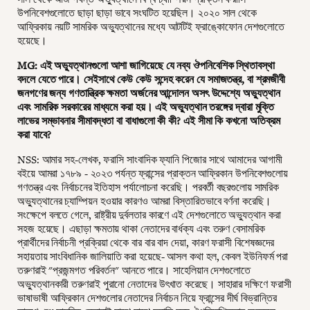
উপনিবেশগুলোতে ছাড়া ছাড়া ভাবে সংঘটিত হয়েছিল। ২০২০ সাল থেকে
আফ্রিকায় নয়টি সামরিক অভ্যুত্থানের মধ্যে আটটিই ফ্রাঙ্কোফোন দেশগুলোতে
হয়েছে।
MG: এই অভ্যুত্থানগুলো আশা জাগিয়েছে যে নব্য ঔপনিবেশিক স্থিতাবস্থা
বদলে যেতে পারে। সেইসাথে কেউ কেউ সন্দেহ করেন যে সমাজতন্ত্র, বা শ্রমজীবী
জনগণের জন্য গণতান্ত্রিক ক্ষমতা অর্জনের আন্দোলন অসৎ উদ্দেশ্যে অভ্যুত্থান
এবং সামরিক সরকারের মাধ্যমে করা হয়। এই অভ্যুত্থান তরঙ্গের দ্বারা মুক্তি
লাভের সম্ভাবনার সীমাবদ্ধতা বা বাধাগুলো কী কী? এই সীমা কি কখনো অতিক্রম
করা যাবে?
NSS: আমার সহ-লেখক, ফরাসি সাংবাদিক ফ্যানি পিজোর সাথে আমাদের আগামী
বইয়ে আমরা ১৭৮৯ - ২০২৩ পর্যন্ত ফ্রান্সের প্রাক্তন আফ্রিকান উপনিবেশগুলোয়
গণতন্ত্র এবং নির্বাচনের ইতিহাস পর্যালোচনা করেছি। পরবর্তী বছরগুলোয় সামরিক
অভ্যুত্থানের চ্যাম্পিয়ন হওয়ার কারণও আমরা বিস্তারিতভাবে বর্ণনা করেছি।
সংক্ষেপে বলতে গেলে, রাষ্ট্রীয় দুর্বলতার কারণে এই দেশগুলোতে অভ্যুত্থান করা
সহজ হয়েছে। এছাড়া ক্ষমতায় থাকা নেতাদের বার্ধক্য এবং তরুণ বেসামরিক
প্রার্থীদের নির্বাচনী প্রক্রিয়া থেকে বার বার বাদ দেয়া, কারণ ফরাসী বিশেষজ্ঞদের
সহায়তায় সাংবিধানিক জালিয়াতি করা হয়েছে- আসল কথা হল, কেবল ইউনিফর্ম পরা
তরুণরাই "প্রজন্মগত পরিবর্তন" আনতে পারে। সাহেলিয়ান দেশগুলোতে
অভ্যুত্থানকারী তরুণরাই পুরানো নেতাদের উৎখাত করেছে। সাহারার দক্ষিণে ফরাসী
ভাষাভাষী আফ্রিকান দেশগুলোর নেতাদের নির্বাচন নিয়ে ফ্রান্সের দীর্ঘ বিভ্রান্তির