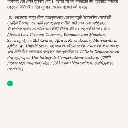
গবেষনার তো কোন তুলনাই নেই। এছাড়া আর্থিক নির্ভরতার কম প্রচারিত নজিরের
ক্ষেত্রে ফিলিপাইন নিয়ে লুম্বার চমৎকার গবেষণাকর্ম রয়েছে।
ডঃ এনডোঙ্গো সাম্বা সিলা ইন্টারন্যাশনাল ডেভেলপমেন্ট ইকোনমিক্স সোসাইটি
(আইডিইএএস) এর আফ্রিকা গবেষণা ও নীতি পরিচালক এবং আফ্রিকান
ইকোনমিক অ্যান্ড মানেটারি সভারিনিটি ইনিশিয়েটিভের সহ-প্রতিষ্ঠাতা। তিনি
Africa's Last Colonial Currency, Economic and Monetary
Sovereignty in 21st Century Africa, Revolutionary Movements in
Africa: An Untold Story সহ অসংখ্য বইয়ের লেখক, সহ-লেখক বা সম্পাদক;
এবং তিনি নীচে আলোচনা করেছেন তার প্রকাশিতব্য বই De la Démocratie en
Françafrique. Une history de l 'émpérialisme électoral (ফ্যানি
পিজোর সাথে সহ-লেখক) নিয়ে। তিনি একজন বিশ্ব-চ্যাম্পিয়ন ফরাসি স্ক্র্যাবল
খেলোয়াড়।