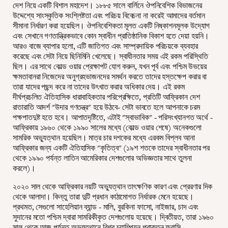
দেশ নিয়ে একটি বিশাল মহাদেশ। ১৮৮৫ সালে বার্লিনে ঔপনিবেশিক বিভাজনের
উদ্দেশ্যে সাংস্কৃতিক সংশ্লিষ্টতা এবং পরিচয় বিবেচনা না করেই আমাদের বর্তমান
সীমানা নির্ধারণ করা হয়েছিল। ঔপনিবেশিকতা মূলত একটি নিষ্কাশনমূলক উদ্যোগ
এবং সেখানে গণতান্ত্রিকভাবে কোন স্বাধীন প্রাতিষ্ঠানিক বিকাশ হতে দেয়া হয়নি।
আরও বাজে ব্যাপার হলো, এটি জাতিগত এবং সাম্প্রদায়িক পরিচয়কে ব্যবহার
করেছে এবং সেটা নিয়ে ছিনিমিনি খেলেছে। স্বাধীনতার সময় এই রকম পরিস্থিতি
ছিল। এর সাথে কোল্ড ওয়ার প্রেক্ষাপট যোগ করুন, যখন পূর্ব এবং পশ্চিম উভয়ের
ক্ষমতাবানরা নিজেদের অনুগ্রহভাজনদের সমর্থন করতে তাদের হস্তক্ষেপ করার বা
তারা যাদের পছন্দ করে না তাদের উৎখাত করার অধিকার দেয়। এই রকম
দীর্ঘপ্রচলিত ঐতিহাসিক ধারাবাহিকতার পরিপ্রেক্ষিতে, প্রতিটি আফ্রিকান দেশ
রাতারাতি আদর্শ "উদার গণতন্ত্র" হয়ে উঠবে- সেটা ভাবতে হলে আপনাকে চরম
পক্ষপাতদুষ্ট হতে হবে। আপাতদৃষ্টিতে, এটাই "স্বাভাবিক" - পরিসংখ্যানগত অর্থে -
আফ্রিকায় ১৯৬০ থেকে ১৯৯০ সালের মধ্যে (কোল্ড ওয়ার শেষে) অনেকগুলো
সামরিক অভ্যুত্থান হয়েছিল। মাত্র চার দশকের মধ্যে এরকম বিপ্লব আনা
আফ্রিকার জন্য একটি ঐতিহাসিক "কৃতিত্ব" (১৯শ শতকে তাদের স্বাধীনতার পর
থেকে ১৯৯০ পর্যন্ত লাতিন আমেরিকার দেশগুলোর অভিজ্ঞতার সাথে তুলনা
করলে)।
২০২০ সাল থেকে আফ্রিকার নয়টি অভ্যুত্থান তাৎক্ষণিক কারণ এবং প্রেরণার দিক
থেকে আলাদা। কিন্তু তারা দুটি প্রধান কাঠামোগত নির্ধারক মেনে হয়েছে।
প্রথমত, সেগুলো সাহেলিয়ান ব্যান্ড - মালি, বুরকিনা ফাসো, নাইজার, চাদ এবং
সুদানের মতো পশ্চিম দ্বারা সামরিকীকৃত দেশগুলোয় হয়েছে। দ্বিতীয়ত, তারা ১৯৬০
সাল থেকে আজ পর্যন্ত অভ্যুত্থানে বিশ্ব চ্যাম্পিয়ন প্রাক্তন ফরাসি