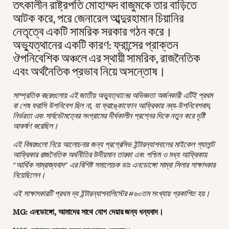
তৎকালীন রাষ্ট্রপতি মোহাম্মদ বাজুমকে তার বাড়িতে
আটক করে, পরে জেনারেল আব্দুরহামান চিয়ানির
নেতৃত্বে একটি সামরিক সরকার গঠন করে।
অভ্যুত্থানের একটি কারণ: ফ্রান্সের প্রাক্তন
ঔপনিবেশিক অঞ্চলে এর স্থায়ী সামরিক, রাজনৈতিক
এবং অর্থনৈতিক প্রভাব নিয়ে অসন্তোষ।
সাম্প্রতিক বছরগুলোয় এই জাতীয় অভ্যুত্থানের অভিজ্ঞতা অর্জনকারী এটিই প্রথম
বা শেষ ফরাসি উপনিবেশ ছিল না, যা ফ্রাঙ্কোফোন আফ্রিকায় নব্য-উপনিবেশবাদ,
নির্ভরতা এবং সার্বভৌমত্বের সংগ্রামের দীর্ঘকালীন প্রশ্নের দিকে নতুন করে দৃষ্টি
আকর্ষণ করেছিল।
এই বিষয়গুলো নিয়ে আলোচনার জন্য প্রগ্রেসিভ ইন্টারন্যাশনালের মাইকেল গ্যালান্ট
আফ্রিকার রাজনৈতিক অর্থনীতির উদীয়মান তারকা এবং পশ্চিম ও মধ্য আফ্রিকায়
"আর্থিক সাম্রাজ্যবাদ" এর বিশিষ্ট সমালোচক ডাঃ এনডোঙ্গো সাম্বা সিলার সাক্ষাৎকার
নিয়েছিলেন।
এই সাক্ষাৎকারটি প্রথম দ্য ইন্টারন্যাশনালিস্টের #৬০তম সংখ্যায় প্রকাশিত হয়।
MG: এনডোঙ্গো, আমাদের সাথে যোগ দেয়ার জন্য ধন্যবাদ।