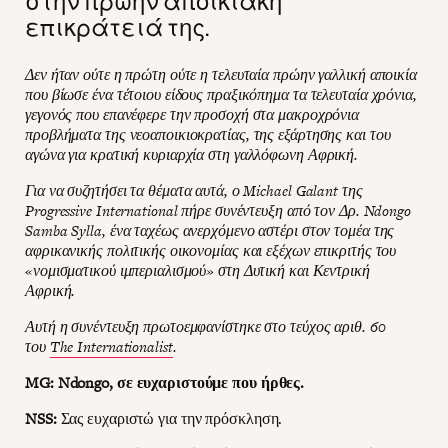
στην πρώην αποικιακή
επικράτειά της.
Δεν ήταν ούτε η πρώτη ούτε η τελευταία πρώην γαλλική αποικία
που βίωσε ένα τέτοιου είδους πραξικόπημα τα τελευταία χρόνια,
γεγονός που επανέφερε την προσοχή στα μακροχρόνια
προβλήματα της νεοαποικιοκρατίας, της εξάρτησης και του
αγώνα για κρατική κυριαρχία στη γαλλόφωνη Αφρική.
Για να συζητήσει τα θέματα αυτά, ο Michael Galant της
Progressive International πήρε συνέντευξη από τον Δρ. Ndongo
Samba Sylla, ένα ταχέως ανερχόμενο αστέρι στον τομέα της
αφρικανικής πολιτικής οικονομίας και εξέχων επικριτής του
«νομισματικού ιμπεριαλισμού» στη Δυτική και Κεντρική
Αφρική.
Αυτή η συνέντευξη πρωτοεμφανίστηκε στο τεύχος αριθ. 60
του
The Internationalist
.
MG: Ndongo, σε ευχαριστούμε που ήρθες.
NSS:
Σας ευχαριστώ για την πρόσκληση.