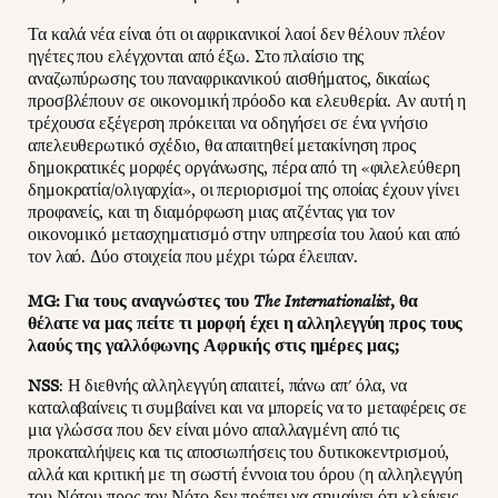
Τα καλά νέα είναι ότι οι αφρικανικοί λαοί δεν θέλουν πλέον
ηγέτες που ελέγχονται από έξω. Στο πλαίσιο της
αναζωπύρωσης του παναφρικανικού αισθήματος, δικαίως
προσβλέπουν σε οικονομική πρόοδο και ελευθερία. Αν αυτή η
τρέχουσα εξέγερση πρόκειται να οδηγήσει σε ένα γνήσιο
απελευθερωτικό σχέδιο, θα απαιτηθεί μετακίνηση προς
δημοκρατικές μορφές οργάνωσης, πέρα από τη «φιλελεύθερη
δημοκρατία/ολιγαρχία», οι περιορισμοί της οποίας έχουν γίνει
προφανείς, και τη διαμόρφωση μιας ατζέντας για τον
οικονομικό μετασχηματισμό στην υπηρεσία του λαού και από
τον λαό. Δύο στοιχεία που μέχρι τώρα έλειπαν.
MG: Για τους αναγνώστες του
The Internationalist
, θα
θέλατε να μας πείτε τι μορφή έχει η αλληλεγγύη προς τους
λαούς της γαλλόφωνης Αφρικής στις ημέρες μας;
NSS
: Η διεθνής αλληλεγγύη απαιτεί, πάνω απ' όλα, να
καταλαβαίνεις τι συμβαίνει και να μπορείς να το μεταφέρεις σε
μια γλώσσα που δεν είναι μόνο απαλλαγμένη από τις
προκαταλήψεις και τις αποσιωπήσεις του δυτικοκεντρισμού,
αλλά και κριτική με τη σωστή έννοια του όρου (η αλληλεγγύη
του Νότου προς τον Νότο δεν πρέπει να σημαίνει ότι κλείνεις