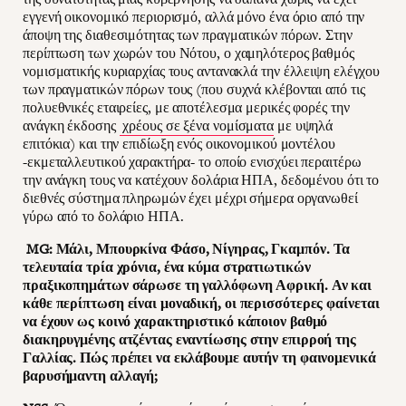
εγγενή οικονομικό περιορισμό, αλλά μόνο ένα όριο από την
άποψη της διαθεσιμότητας των πραγματικών πόρων. Στην
περίπτωση των χωρών του Νότου, ο χαμηλότερος βαθμός
νομισματικής κυριαρχίας τους αντανακλά την έλλειψη ελέγχου
των πραγματικών πόρων τους (που συχνά κλέβονται από τις
πολυεθνικές εταιρείες, με αποτέλεσμα μερικές φορές την
ανάγκη έκδοσης
χρέους σε ξένα νομίσματα
με υψηλά
επιτόκια) και την επιδίωξη ενός οικονομικού μοντέλου
-εκμεταλλευτικού χαρακτήρα- το οποίο ενισχύει περαιτέρω
την ανάγκη τους να κατέχουν δολάρια ΗΠΑ, δεδομένου ότι το
διεθνές σύστημα πληρωμών έχει μέχρι σήμερα οργανωθεί
γύρω από το δολάριο ΗΠΑ.
MG: Μάλι, Μπουρκίνα Φάσο, Νίγηρας, Γκαμπόν. Τα
τελευταία τρία χρόνια, ένα κύμα στρατιωτικών
πραξικοπημάτων σάρωσε τη γαλλόφωνη Αφρική. Αν και
κάθε περίπτωση είναι μοναδική, οι περισσότερες φαίνεται
να έχουν ως κοινό χαρακτηριστικό κάποιον βαθμό
διακηρυγμένης ατζέντας εναντίωσης στην επιρροή της
Γαλλίας. Πώς πρέπει να εκλάβουμε αυτήν τη φαινομενικά
βαρυσήμαντη αλλαγή;