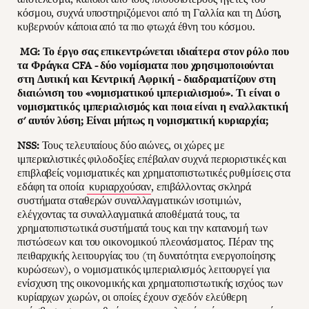
κόσμου, συχνά υποστηριζόμενοι από τη Γαλλία και τη Δύση,
κυβερνούν κάποια από τα πιο φτωχά έθνη του κόσμου.
MG: Το έργο σας επικεντρώνεται ιδιαίτερα στον ρόλο που
τα Φράγκα CFA - δύο νομίσματα που χρησιμοποιούνται
στη Δυτική και Κεντρική Αφρική - διαδραματίζουν στη
διαιώνιση του «νομισματικού ιμπεριαλισμού». Τι είναι ο
νομισματικός ιμπεριαλισμός και ποια είναι η εναλλακτική
σ' αυτόν λύση; Είναι μήπως η νομισματική κυριαρχία;
NSS:
Τους τελευταίους δύο αιώνες, οι χώρες με
ιμπεριαλιστικές φιλοδοξίες επέβαλαν συχνά περιοριστικές και
επιβλαβείς νομισματικές και χρηματοπιστωτικές ρυθμίσεις στα
εδάφη τα οποία
κυριαρχούσαν
, επιβάλλοντας σκληρά
συστήματα σταθερών συναλλαγματικών ισοτιμιών,
ελέγχοντας τα συναλλαγματικά αποθέματά τους, τα
χρηματοπιστωτικά συστήματά τους και την κατανομή των
πιστώσεων και του οικονομικού πλεονάσματος. Πέραν της
πειθαρχικής λειτουργίας του (τη δυνατότητα ενεργοποίησης
κυρώσεων), ο νομισματικός ιμπεριαλισμός λειτουργεί για
ενίσχυση της οικονομικής και χρηματοπιστωτικής ισχύος των
κυρίαρχων χωρών, οι οποίες έχουν σχεδόν ελεύθερη