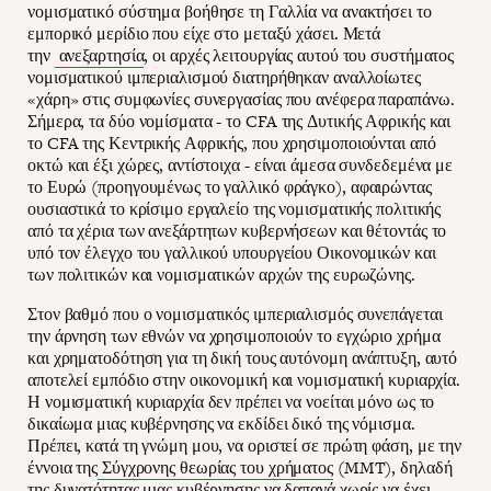
νομισματικό σύστημα βοήθησε τη Γαλλία να ανακτήσει το
εμπορικό μερίδιο που είχε στο μεταξύ χάσει. Μετά
την
ανεξαρτησία
, οι αρχές λειτουργίας αυτού του συστήματος
νομισματικού ιμπεριαλισμού διατηρήθηκαν αναλλοίωτες
«χάρη» στις συμφωνίες συνεργασίας που ανέφερα παραπάνω.
Σήμερα, τα δύο νομίσματα - το CFA της Δυτικής Αφρικής και
το CFA της Κεντρικής Αφρικής, που χρησιμοποιούνται από
οκτώ και έξι χώρες, αντίστοιχα - είναι άμεσα συνδεδεμένα με
το Ευρώ (προηγουμένως το γαλλικό φράγκο), αφαιρώντας
ουσιαστικά το κρίσιμο εργαλείο της νομισματικής πολιτικής
από τα χέρια των ανεξάρτητων κυβερνήσεων και θέτοντάς το
υπό τον έλεγχο του γαλλικού υπουργείου Οικονομικών και
των πολιτικών και νομισματικών αρχών της ευρωζώνης.
Στον βαθμό που ο νομισματικός ιμπεριαλισμός συνεπάγεται
την άρνηση των εθνών να χρησιμοποιούν το εγχώριο χρήμα
και χρηματοδότηση για τη δική τους αυτόνομη ανάπτυξη, αυτό
αποτελεί εμπόδιο στην οικονομική και νομισματική κυριαρχία.
Η νομισματική κυριαρχία δεν πρέπει να νοείται μόνο ως το
δικαίωμα μιας κυβέρνησης να εκδίδει δικό της νόμισμα.
Πρέπει, κατά τη γνώμη μου, να οριστεί σε πρώτη φάση, με την
έννοια της
Σύγχρονης θεωρίας του χρήματος
(MMT), δηλαδή
της δυνατότητας μιας κυβέρνησης να δαπανά χωρίς να έχει