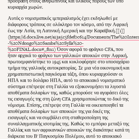
πρόσβαση στους ανθρώπινους και υλικούς πόρους των υπό
κυριαρχία χωρών.
Αυτός ο νομισματικός ιμπεριαλισμός έχει εκδηλωθεί με
διάφορους τρόπους σε ολόκληρο τον κόσμο, από την Αφρική
έως την Ασία, τη Λατινική Αμερική και την Καραϊβική.[[1]]
(
https://d.docs.live.net/a13a5c5fdef0c614/Documents/The%20Inter
-%20Ndongo%20Samba%20Sylla%20-
%20FINAL.docx#_ftn1) Όσον
αφορά το φράγκο CFA, που
ήταν αρχικά το
φράγκο των γαλλικών αποικιών στην Αφρική
,
πρωτοεμφανίστηκε το 1945 και κυκλοφόρησε στο υποσαχάριο
τμήμα της γαλλικής αυτοκρατορίας. Σε μια νέα οικονομική και
χρηματοπιστωτική παγκόσμια τάξη, όπου κυριαρχούσαν οι
ΗΠΑ και το δολάριο ΗΠΑ, αυτό το αποικιακό νομισματικό
σύστημα επέτρεψε στη Γαλλία να εξοικονομήσει τα λιγοστά
αποθέματα δολαρίων της, καθώς μπορούσε να αγοράσει όλες
τις εισαγωγές της στη ζώνη CFA χρησιμοποιώντας το δικό της
νόμισμα. Επίσης, επέτρεψε στη Γαλλία να οικειοποιηθεί τα
αποθέματα δολαρίων των αποικιών της για δικές της
εισαγωγές και να συμβάλει στη σταθεροποίηση της
συναλλαγματικής ισοτιμίας της. Καθώς το εμπόριο μεταξύ της
Γαλλίας και των αφρικανικών αποικιών της διακόπηκε κατά τη
διάρκεια του Β' Παγκοσμίου Πολέμου, αυτό το αποικιακό