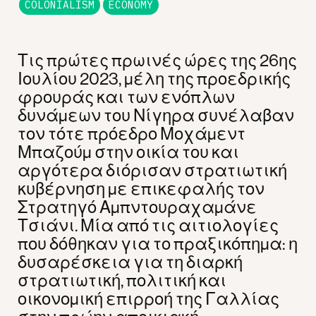
COLONIALISM
ECONOMY
Τις πρώτες πρωινές ώρες της 26ης
Ιουλίου 2023, μέλη της προεδρικής
φρουράς και των ενόπλων
δυνάμεων του Νίγηρα συνέλαβαν
τον τότε πρόεδρο Μοχάμεντ
Μπαζούμ στην οικία του και
αργότερα διόρισαν στρατιωτική
κυβέρνηση με επικεφαλής τον
Στρατηγό Αμπντουραχαμάνε
Τσιάνι. Μία από τις αιτιολογίες
που δόθηκαν για το πραξικόπημα: η
δυσαρέσκεια για τη διαρκή
στρατιωτική, πολιτική και
οικονομική επιρροή της Γαλλίας