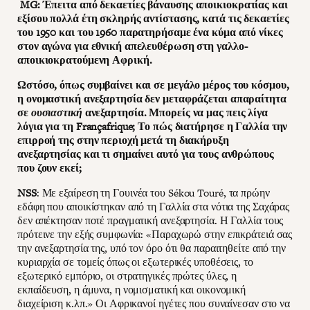
MG: Έπειτα από δεκαετίες βάναυσης αποικιοκρατίας και
εξίσου πολλά έτη σκληρής αντίστασης, κατά τις δεκαετίες
του 1950 και του 1960 παρατηρήσαμε ένα κύμα από νίκες
στον αγώνα για εθνική απελευθέρωση στη γαλλο-
αποικιοκρατούμενη Αφρική.
Ωστόσο, όπως συμβαίνει και σε μεγάλο μέρος του κόσμου,
η ονομαστική ανεξαρτησία δεν μεταφράζεται απαραίτητα
σε
ουσιαστική
ανεξαρτησία. Μπορείς να μας πεις λίγα
λόγια για τη Françafrique; Το πώς διατήρησε η Γαλλία την
επιρροή της στην περιοχή μετά τη διακήρυξη
ανεξαρτησίας και τι σημαίνει αυτό για τους ανθρώπους
που ζουν εκεί;
NSS
: Με εξαίρεση τη Γουινέα του Sékou Touré, τα πρώην
εδάφη που αποικίστηκαν από τη Γαλλία στα νότια της Σαχάρας
δεν απέκτησαν ποτέ πραγματική ανεξαρτησία. Η Γαλλία τους
πρότεινε την εξής συμφωνία: «Παραχωρώ στην επικράτειά σας
την ανεξαρτησία της, υπό τον όρο ότι θα παραιτηθείτε από την
κυριαρχία σε τομείς όπως οι εξωτερικές υποθέσεις, το
εξωτερικό εμπόριο, οι στρατηγικές πρώτες ύλες, η
εκπαίδευση, η άμυνα, η νομισματική και οικονομική
διαχείριση κ.λπ.» Οι Αφρικανοί ηγέτες που συναίνεσαν στο να