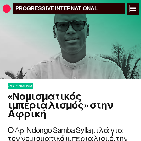
PROGRESSIVE
INTERNATIONAL
COLONIALISM
«Νομισματικός
ιμπεριαλισμός» στην
Αφρική
Ο Δρ. Ndongo Samba Sylla μιλά για
τον νομισματικό ιμπεριαλισμό, την