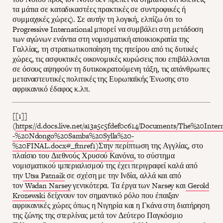
τα μάτια σε καταδικαστέες πρακτικές σε συντροφικές ή
συμμαχικές χώρες). Σε αυτήν τη λογική, ελπίζω ότι το
Progressive International μπορεί να συμβάλει στη μετάδοση
των αγώνων ενάντια στη νομισματική αποικιοκρατία της
Γαλλίας, τη στρατιωτικοποίηση της ηπείρου από τις δυτικές
χώρες, τις ασφυκτικές οικονομικές κυρώσεις που επιβάλλονται
σε όσους αψηφούν τη δυτικοκρατούμενη τάξη, τις απάνθρωπες
μεταναστευτικές πολιτικές της Ευρωπαϊκής Ένωσης στο
αφρικανικό έδαφος κ.λπ.
[[1]]
(
https://d.docs.live.net/a13a5c5fdef0c614/Documents/The%20Inter
-%20Ndongo%20Samba%20Sylla%20-
%20FINAL.docx#_ftnref1)Στην
περίπτωση της Αγγλίας, στο
πλαίσιο του
Διεθνούς Χρυσού Κανόνα
, το σύστημα
νομισματικού ιμπεριαλισμού της έχει περιγραφεί καλά από
την
Utsa Patnaik
σε σχέση με την Ινδία, αλλά και από
τον
Wadan Narsey
γενικότερα. Τα έργα των Narsey και
Gerold
Krozewski
δείχνουν τον σημαντικό ρόλο που έπαιξαν
αφρικανικές χώρες όπως η Νιγηρία και η Γκάνα στη διατήρηση
της ζώνης της στερλίνας μετά τον Δεύτερο Παγκόσμιο