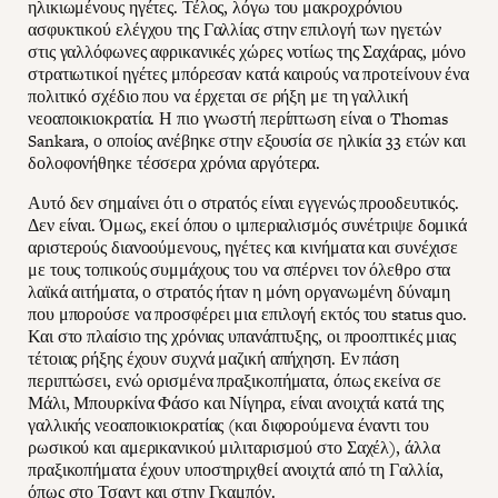
ηλικιωμένους ηγέτες. Τέλος, λόγω του μακροχρόνιου
ασφυκτικού ελέγχου της Γαλλίας στην επιλογή των ηγετών
στις γαλλόφωνες αφρικανικές χώρες νοτίως της Σαχάρας, μόνο
στρατιωτικοί ηγέτες μπόρεσαν κατά καιρούς να προτείνουν ένα
πολιτικό σχέδιο που να έρχεται σε ρήξη με τη γαλλική
νεοαποικιοκρατία. Η πιο γνωστή περίπτωση είναι ο Thomas
Sankara, ο οποίος ανέβηκε στην εξουσία σε ηλικία 33 ετών και
δολοφονήθηκε τέσσερα χρόνια αργότερα.
Αυτό δεν σημαίνει ότι ο στρατός είναι εγγενώς προοδευτικός.
Δεν είναι. Όμως, εκεί όπου ο ιμπεριαλισμός συνέτριψε δομικά
αριστερούς διανοούμενους, ηγέτες και κινήματα και συνέχισε
με τους τοπικούς συμμάχους του να σπέρνει τον όλεθρο στα
λαϊκά αιτήματα, ο στρατός ήταν η μόνη οργανωμένη δύναμη
που μπορούσε να προσφέρει μια επιλογή εκτός του status quo.
Και στο πλαίσιο της χρόνιας υπανάπτυξης, οι προοπτικές μιας
τέτοιας ρήξης έχουν συχνά μαζική απήχηση. Εν πάση
περιπτώσει, ενώ ορισμένα πραξικοπήματα, όπως εκείνα σε
Μάλι, Μπουρκίνα Φάσο και Νίγηρα, είναι ανοιχτά κατά της
γαλλικής νεοαποικιοκρατίας (και διφορούμενα έναντι του
ρωσικού και αμερικανικού μιλιταρισμού στο Σαχέλ), άλλα
πραξικοπήματα έχουν υποστηριχθεί ανοιχτά από τη Γαλλία,
όπως στο Τσαντ και στην Γκαμπόν.