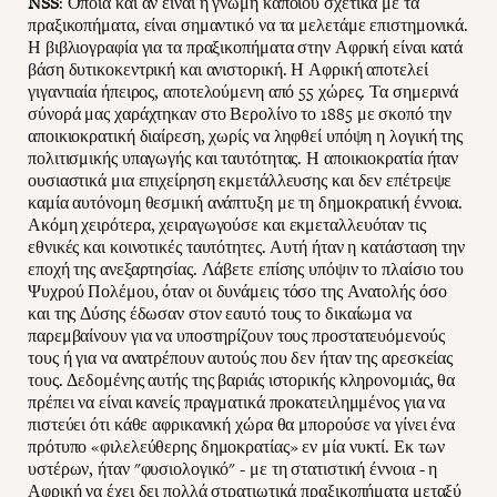
NSS
: Όποια και αν είναι η γνώμη κάποιου σχετικά με τα
πραξικοπήματα, είναι σημαντικό να τα μελετάμε επιστημονικά.
Η βιβλιογραφία για τα πραξικοπήματα στην Αφρική είναι κατά
βάση δυτικοκεντρική και ανιστορική. Η Αφρική αποτελεί
γιγαντιαία ήπειρος, αποτελούμενη από 55 χώρες. Τα σημερινά
σύνορά μας χαράχτηκαν στο Βερολίνο το 1885 με σκοπό την
αποικιοκρατική διαίρεση, χωρίς να ληφθεί υπόψη η λογική της
πολιτισμικής υπαγωγής και ταυτότητας. Η αποικιοκρατία ήταν
ουσιαστικά μια επιχείρηση εκμετάλλευσης και δεν επέτρεψε
καμία αυτόνομη θεσμική ανάπτυξη με τη δημοκρατική έννοια.
Ακόμη χειρότερα, χειραγωγούσε και εκμεταλλευόταν τις
εθνικές και κοινοτικές ταυτότητες. Αυτή ήταν η κατάσταση την
εποχή της ανεξαρτησίας. Λάβετε επίσης υπόψιν το πλαίσιο του
Ψυχρού Πολέμου, όταν οι δυνάμεις τόσο της Ανατολής όσο
και της Δύσης έδωσαν στον εαυτό τους το δικαίωμα να
παρεμβαίνουν για να υποστηρίζουν τους προστατευόμενούς
τους ή για να ανατρέπουν αυτούς που δεν ήταν της αρεσκείας
τους. Δεδομένης αυτής της βαριάς ιστορικής κληρονομιάς, θα
πρέπει να είναι κανείς πραγματικά προκατειλημμένος για να
πιστεύει ότι κάθε αφρικανική χώρα θα μπορούσε να γίνει ένα
πρότυπο «φιλελεύθερης δημοκρατίας» εν μία νυκτί. Εκ των
υστέρων, ήταν "φυσιολογικό" - με τη στατιστική έννοια - η
Αφρική να έχει δει πολλά στρατιωτικά πραξικοπήματα μεταξύ