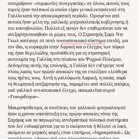
υπογράψουν «συμφωνίες συνεργασίας» σε όλους αυτούς τους
τομείς ήταν πολιτικοί οι οποίοι είχαν γενικά εκπαιδευτεί στη
Γαλλία κατά την αποικιοκρατική περίοδο. Ορισμένοι από
αυτούς ήταν μέλη της γαλλικής μητροπολιτικής κυβέρνησης ή
του κοινοβουλίου. Πολλοί εξ αυτών δεν επιθυμούσαν καν να
ανεξαρτητοποιηθούν οι χώρες τους. Ο Στρατηγός Σαρλ Ντε
Γκωλ κατέφυγε σε αυτό το
νεοαποικιακό σύστημα
επειδή, για
τον ίδιο, η κυριαρχία στην Αφρική και ο έλεγχος των πόρων
της ήταν θεμελιώδης προϋπόθεση για τη στρατηγική
αυτονομία της Γαλλίας στο πλαίσιο του Ψυχρού Πολέμου.
Δεδομένης αυτής της επιλογής, η Γαλλία δεν επέτρεψε ποτέ
στους λαούς των πρώην αποικιών της να επιλέξουν ελεύθερα
τους ηγέτες τους. Αυτή η γαλλόφωνη Αφρική, η οποία, παρά
τη θεωρητική ανεξαρτησία της, παραμένει από πολλές απόψεις
υπό γαλλικό νεο-αποικιακό έλεγχο, αποκαλείται συχνά
«Françafrique».
Μακροπρόθεσμα, οι συνέπειες του γαλλικού ιμπεριαλισμού
ήταν η χρόνια υπανάπτυξη στις πρώην αποικίες νότια της
Σαχάρας και τα παγιωμένα, αντιδραστικά πολιτικά συστήματα
που δεν ενδιαφέρονται για το τι σκέφτονται ή θέλουν οι λαοί,
ακόμα κι αν μερικές φορές είναι επισήμως «δημοκρατικά». Ως
αποτέλεσμα, κάποιοι από τους πλουσιότερους ηγέτες του