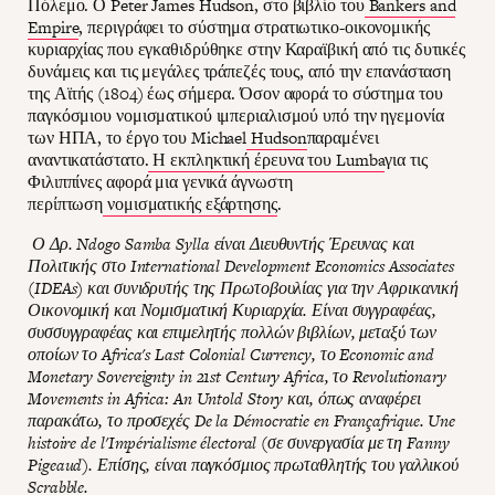
Πόλεμο. Ο Peter James Hudson, στο βιβλίο του
Bankers and
Empire
, περιγράφει το σύστημα στρατιωτικο-οικονομικής
κυριαρχίας που εγκαθιδρύθηκε στην Καραϊβική από τις δυτικές
δυνάμεις και τις μεγάλες τράπεζές τους, από την επανάσταση
της Αϊτής (1804) έως σήμερα. Όσον αφορά το σύστημα του
παγκόσμιου νομισματικού ιμπεριαλισμού υπό την ηγεμονία
των ΗΠΑ, το έργο του Michael
Hudson
παραμένει
αναντικατάστατο.
Η εκπληκτική έρευνα του Lumba
για τις
Φιλιππίνες αφορά μια γενικά άγνωστη
περίπτωση
νομισματικής εξάρτησης
.
Ο Δρ. Ndogo Samba Sylla είναι Διευθυντής Έρευνας και
Πολιτικής στο International Development Economics Associates
(IDEAs) και συνιδρυτής της Πρωτοβουλίας για την Αφρικανική
Οικονομική και Νομισματική Κυριαρχία. Είναι συγγραφέας,
συσσυγγραφέας και επιμελητής πολλών βιβλίων, μεταξύ των
οποίων το Africa's Last Colonial Currency, το Economic and
Monetary Sovereignty in 21st Century Africa, το Revolutionary
Movements in Africa: An Untold Story και, όπως αναφέρει
παρακάτω, το προσεχές De la Démocratie en Françafrique. Une
histoire de l'Impérialisme électoral (σε συνεργασία με τη Fanny
Pigeaud). Επίσης, είναι παγκόσμιος πρωταθλητής του γαλλικού
Scrabble.