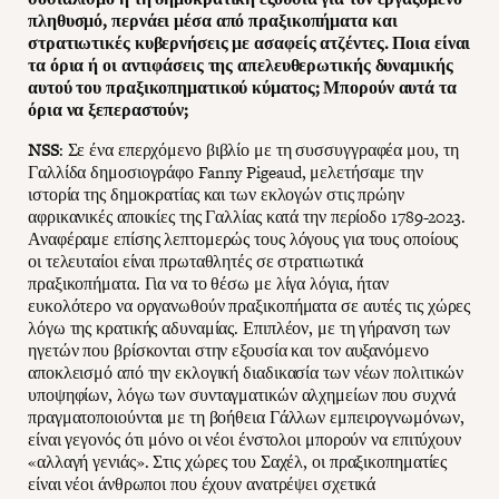
πληθυσμό, περνάει μέσα από πραξικοπήματα και
στρατιωτικές κυβερνήσεις με ασαφείς ατζέντες. Ποια είναι
τα όρια ή οι αντιφάσεις της απελευθερωτικής δυναμικής
αυτού του πραξικοπηματικού κύματος; Μπορούν αυτά τα
όρια να ξεπεραστούν;
NSS
: Σε ένα επερχόμενο βιβλίο με τη συσσυγγραφέα μου, τη
Γαλλίδα δημοσιογράφο Fanny Pigeaud, μελετήσαμε την
ιστορία της δημοκρατίας και των εκλογών στις πρώην
αφρικανικές αποικίες της Γαλλίας κατά την περίοδο 1789-2023.
Αναφέραμε επίσης λεπτομερώς τους λόγους για τους οποίους
οι τελευταίοι είναι πρωταθλητές σε στρατιωτικά
πραξικοπήματα. Για να το θέσω με λίγα λόγια, ήταν
ευκολότερο να οργανωθούν πραξικοπήματα σε αυτές τις χώρες
λόγω της κρατικής αδυναμίας. Επιπλέον, με τη γήρανση των
ηγετών που βρίσκονται στην εξουσία και τον αυξανόμενο
αποκλεισμό από την εκλογική διαδικασία των νέων πολιτικών
υποψηφίων, λόγω των συνταγματικών αλχημείων που συχνά
πραγματοποιούνται με τη βοήθεια Γάλλων εμπειρογνωμόνων,
είναι γεγονός ότι μόνο οι νέοι ένστολοι μπορούν να επιτύχουν
«αλλαγή γενιάς». Στις χώρες του Σαχέλ, οι πραξικοπηματίες
είναι νέοι άνθρωποι που έχουν ανατρέψει σχετικά