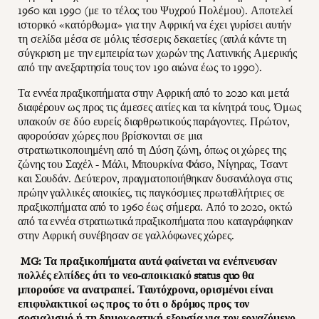
1960 και 1990 (με το τέλος του Ψυχρού Πολέμου). Αποτελεί
ιστορικό «κατόρθωμα» για την Αφρική να έχει γυρίσει αυτήν
τη σελίδα μέσα σε μόλις τέσσερις δεκαετίες (απλά κάντε τη
σύγκριση με την εμπειρία των χωρών της Λατινικής Αμερικής
από την ανεξαρτησία τους τον 19ο αιώνα έως το 1990).
Τα εννέα πραξικοπήματα στην Αφρική από το 2020 και μετά
διαφέρουν ως προς τις άμεσες αιτίες και τα κίνητρά τους. Όμως
υπακούν σε δύο ευρείς διαρθρωτικούς παράγοντες. Πρώτον,
αφορούσαν χώρες που βρίσκονται σε μια
στρατιωτικοποιημένη από τη Δύση ζώνη, όπως οι χώρες της
ζώνης του Σαχέλ - Μάλι, Μπουρκίνα Φάσο, Νίγηρας, Τσαντ
και Σουδάν. Δεύτερον, πραγματοποιήθηκαν δυσανάλογα στις
πρώην γαλλικές αποικίες, τις παγκόσμιες πρωταθλήτριες σε
πραξικοπήματα από το 1960 έως σήμερα. Από το 2020, οκτώ
από τα εννέα στρατιωτικά πραξικοπήματα που καταγράφηκαν
στην Αφρική συνέβησαν σε γαλλόφωνες χώρες.
MG: Τα πραξικοπήματα αυτά φαίνεται να ενέπνευσαν
πολλές ελπίδες ότι το νεο-αποικιακό status quo θα
μπορούσε να ανατραπεί. Ταυτόχρονα, ορισμένοι είναι
επιφυλακτικοί ως προς το ότι ο δρόμος προς τον
σοσιαλισμό ή τη δημοκρατική εξουσία για τον εργαζόμενο