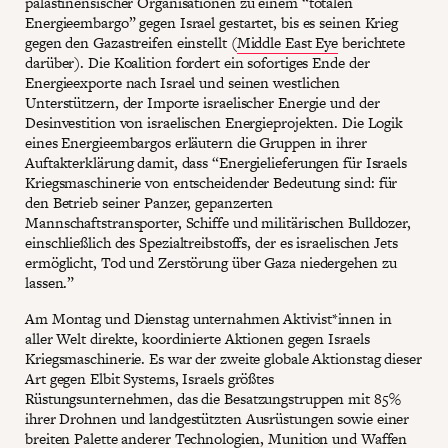
palästinensischer Organisationen zu einem “totalen
Energieembargo” gegen Israel gestartet, bis es seinen Krieg
gegen den Gazastreifen einstellt (
Middle East Eye
berichtete
darüber). Die Koalition fordert ein sofortiges Ende der
Energieexporte nach Israel und seinen westlichen
Unterstützern, der Importe israelischer Energie und der
Desinvestition von israelischen Energieprojekten. Die Logik
eines Energieembargos erläutern die Gruppen in ihrer
Auftakterklärung damit, dass “Energielieferungen für Israels
Kriegsmaschinerie von entscheidender Bedeutung sind: für
den Betrieb seiner Panzer, gepanzerten
Mannschaftstransporter, Schiffe und militärischen Bulldozer,
einschließlich des Spezialtreibstoffs, der es israelischen Jets
ermöglicht, Tod und Zerstörung über Gaza niedergehen zu
lassen.”
Am Montag und Dienstag unternahmen Aktivist*innen in
aller Welt direkte, koordinierte Aktionen gegen Israels
Kriegsmaschinerie. Es war der zweite globale Aktionstag dieser
Art gegen Elbit Systems, Israels größtes
Rüstungsunternehmen, das die Besatzungstruppen mit 85%
ihrer Drohnen und landgestützten Ausrüstungen sowie einer
breiten Palette anderer Technologien, Munition und Waffen