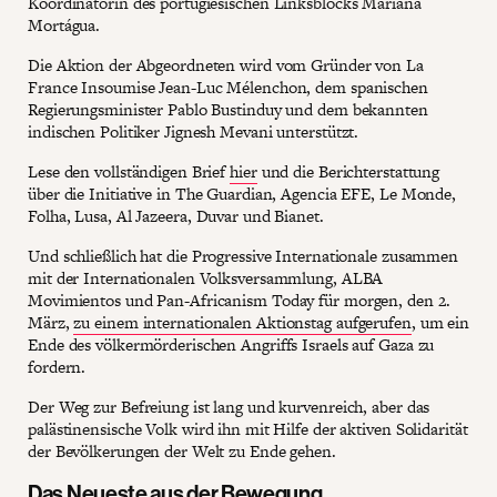
Koordinatorin des portugiesischen Linksblocks Mariana
Mortágua.
Die Aktion der Abgeordneten wird vom Gründer von La
France Insoumise Jean-Luc Mélenchon, dem spanischen
Regierungsminister Pablo Bustinduy und dem bekannten
indischen Politiker Jignesh Mevani unterstützt.
Lese den vollständigen Brief
hier
und die Berichterstattung
über die Initiative in The Guardian, Agencia EFE, Le Monde,
Folha, Lusa, Al Jazeera, Duvar und Bianet.
Und schließlich hat die Progressive Internationale zusammen
mit der Internationalen Volksversammlung, ALBA
Movimientos und Pan-Africanism Today für morgen, den 2.
März,
zu einem internationalen Aktionstag aufgerufen
, um ein
Ende des völkermörderischen Angriffs Israels auf Gaza zu
fordern.
Der Weg zur Befreiung ist lang und kurvenreich, aber das
palästinensische Volk wird ihn mit Hilfe der aktiven Solidarität
der Bevölkerungen der Welt zu Ende gehen.
Das Neueste aus der Bewegung