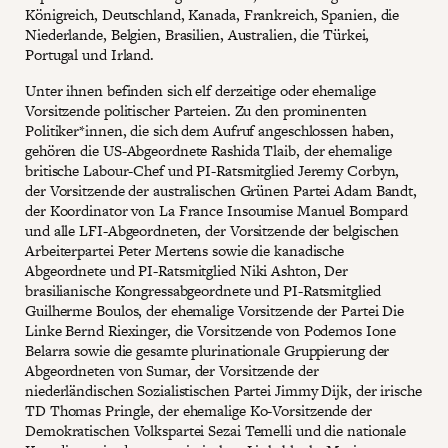
Königreich, Deutschland, Kanada, Frankreich, Spanien, die
Niederlande, Belgien, Brasilien, Australien, die Türkei,
Portugal und Irland.
Unter ihnen befinden sich elf derzeitige oder ehemalige
Vorsitzende politischer Parteien. Zu den prominenten
Politiker*innen, die sich dem Aufruf angeschlossen haben,
gehören die US-Abgeordnete Rashida Tlaib, der ehemalige
britische Labour-Chef und PI-Ratsmitglied Jeremy Corbyn,
der Vorsitzende der australischen Grünen Partei Adam Bandt,
der Koordinator von La France Insoumise Manuel Bompard
und alle LFI-Abgeordneten, der Vorsitzende der belgischen
Arbeiterpartei Peter Mertens sowie die kanadische
Abgeordnete und PI-Ratsmitglied Niki Ashton, Der
brasilianische Kongressabgeordnete und PI-Ratsmitglied
Guilherme Boulos, der ehemalige Vorsitzende der Partei Die
Linke Bernd Riexinger, die Vorsitzende von Podemos Ione
Belarra sowie die gesamte plurinationale Gruppierung der
Abgeordneten von Sumar, der Vorsitzende der
niederländischen Sozialistischen Partei Jimmy Dijk, der irische
TD Thomas Pringle, der ehemalige Ko-Vorsitzende der
Demokratischen Volkspartei Sezai Temelli und die nationale