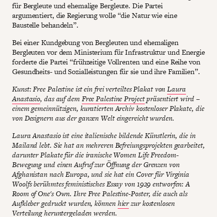
für Bergleute und ehemalige Bergleute. Die Partei
argumentiert, die Regierung wolle “die Natur wie eine
Baustelle behandeln”.
Bei einer Kundgebung von Bergleuten und ehemaligen
Bergleuten vor dem Ministerium für Infrastruktur und Energie
forderte die Partei “frühzeitige Vollrenten und eine Reihe von
Gesundheits- und Sozialleistungen für sie und ihre Familien”.
Kunst: Free Palestine ist ein frei verteiltes Plakat von
Laura
Anastasio
, das auf dem
Free Palestine Project
präsentiert wird –
einem gemeinnützigen, kuratierten Archiv kostenloser Plakate, die
von Designern aus der ganzen Welt eingereicht wurden.
Laura Anastasio ist eine italienische bildende Künstlerin, die in
Mailand lebt. Sie hat an mehreren Befreiungsprojekten gearbeitet,
darunter Plakate für die iranische Women Life Freedom-
Bewegung und einen Aufruf zur Öffnung der Grenzen von
Afghanistan nach Europa, und sie hat ein Cover für Virginia
Woolfs berühmtes feministisches Essay von 1929 entworfen: A
Room of One's Own. Ihre Free Palestine-Poster, die auch als
Aufkleber gedruckt wurden, können
hier
zur kostenlosen
Verteilung heruntergeladen werden.