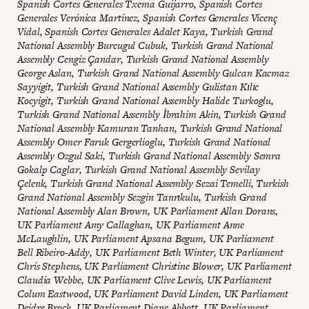
Spanish Cortes Generales Txema Guijarro, Spanish Cortes
Generales Verónica Martínez, Spanish Cortes Generales Vicenç
Vidal, Spanish Cortes Generales Adalet Kaya, Turkish Grand
National Assembly Burcugul Cubuk, Turkish Grand National
Assembly Cengiz Çandar, Turkish Grand National Assembly
George Aslan, Turkish Grand National Assembly Gulcan Kacmaz
Sayyigit, Turkish Grand National Assembly Gulistan Kılıc
Kocyigit, Turkish Grand National Assembly Halide Turkoglu,
Turkish Grand National Assembly İbrahim Akin, Turkish Grand
National Assembly Kamuran Tanhan, Turkish Grand National
Assembly Omer Faruk Gergerlioglu, Turkish Grand National
Assembly Ozgul Saki, Turkish Grand National Assembly Semra
Gokalp Caglar, Turkish Grand National Assembly Sevilay
Çelenk, Turkish Grand National Assembly Sezai Temelli, Turkish
Grand National Assembly Sezgin Tanrıkulu, Turkish Grand
National Assembly Alan Brown, UK Parliament Allan Dorans,
UK Parliament Amy Callaghan, UK Parliament Anne
McLaughlin, UK Parliament Apsana Begum, UK Parliament
Bell Ribeiro-Addy, UK Parliament Beth Winter, UK Parliament
Chris Stephens, UK Parliament Christine Blower, UK Parliament
Claudia Webbe, UK Parliament Clive Lewis, UK Parliament
Colum Eastwood, UK Parliament David Linden, UK Parliament
Deidre Brock, UK Parliament Diane Abbott, UK Parliament