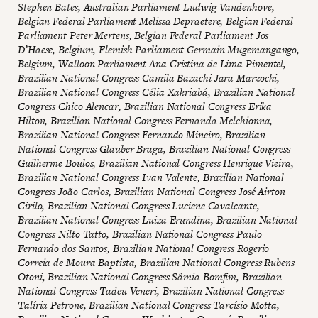
Stephen Bates, Australian Parliament Ludwig Vandenhove,
Belgian Federal Parliament Melissa Depraetere, Belgian Federal
Parliament Peter Mertens, Belgian Federal Parliament Jos
D’Haese, Belgium, Flemish Parliament Germain Mugemangango,
Belgium, Walloon Parliament Ana Cristina de Lima Pimentel,
Brazilian National Congress Camila Bazachi Jara Marzochi,
Brazilian National Congress Célia Xakriabá, Brazilian National
Congress Chico Alencar, Brazilian National Congress Erika
Hilton, Brazilian National Congress Fernanda Melchionna,
Brazilian National Congress Fernando Mineiro, Brazilian
National Congress Glauber Braga, Brazilian National Congress
Guilherme Boulos, Brazilian National Congress Henrique Vieira,
Brazilian National Congress Ivan Valente, Brazilian National
Congress João Carlos, Brazilian National Congress José Airton
Cirilo, Brazilian National Congress Luciene Cavalcante,
Brazilian National Congress Luiza Erundina, Brazilian National
Congress Nilto Tatto, Brazilian National Congress Paulo
Fernando dos Santos, Brazilian National Congress Rogerio
Correia de Moura Baptista, Brazilian National Congress Rubens
Otoni, Brazilian National Congress Sâmia Bomfim, Brazilian
National Congress Tadeu Veneri, Brazilian National Congress
Talíria Petrone, Brazilian National Congress Tarcísio Motta,