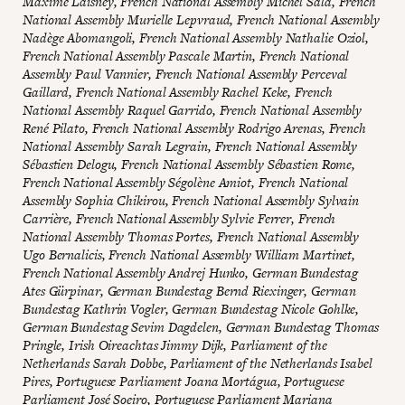
Maxime Laisney, French National Assembly Michel Sala, French
National Assembly Murielle Lepvraud, French National Assembly
Nadège Abomangoli, French National Assembly Nathalie Oziol,
French National Assembly Pascale Martin, French National
Assembly Paul Vannier, French National Assembly Perceval
Gaillard, French National Assembly Rachel Keke, French
National Assembly Raquel Garrido, French National Assembly
René Pilato, French National Assembly Rodrigo Arenas, French
National Assembly Sarah Legrain, French National Assembly
Sébastien Delogu, French National Assembly Sébastien Rome,
French National Assembly Ségolène Amiot, French National
Assembly Sophia Chikirou, French National Assembly Sylvain
Carrière, French National Assembly Sylvie Ferrer, French
National Assembly Thomas Portes, French National Assembly
Ugo Bernalicis, French National Assembly William Martinet,
French National Assembly Andrej Hunko, German Bundestag
Ates Gürpinar, German Bundestag Bernd Riexinger, German
Bundestag Kathrin Vogler, German Bundestag Nicole Gohlke,
German Bundestag Sevim Dagdelen, German Bundestag Thomas
Pringle, Irish Oireachtas Jimmy Dijk, Parliament of the
Netherlands Sarah Dobbe, Parliament of the Netherlands Isabel
Pires, Portuguese Parliament Joana Mortágua, Portuguese
Parliament José Soeiro, Portuguese Parliament Mariana