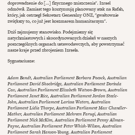
doprowadzenie do [...] fizycznego zniszczenia". Izrael
odmówił. Zamiast tego kontynuują planowany atak na Rafah,
który, jak ostrzegł Sekretarz Generalny ONZ, "gwałtownie
zwiększy to, co już jest koszmarem humanitarnym".
Dziś zajmujemy stanowisko. Podejmiemy się
natychmiastowych i skoordynowanych działań w naszych
poszczególnych organach ustawodawczych, aby powstrzymać
nasze kraje przed zbrojeniem Izraela.
Sygnatariusze:
Adam Bandt, Australian Parliament Barbara Pocock, Australian
Parliament David Shoebridge, Australian Parliament Dorinda
Cox, Australian Parliament Elizabeth Watson-Brown, Australian
Parliament Janet Rice, Australian Parliament Jordon Steele-
John, Australian Parliament Larissa Waters, Australian
Parliament Lidia Thorpe, Australian Parliament Max Chandler-
Mather, Australian Parliament Mehreen Faruqi, Australian
Parliament Nick McKim, Australian Parliament Penny Allman-
Payne, Australian Parliament Peter Whish-Wilson, Australian
Parliament Sarah Hanson-Young, Australian Parliament