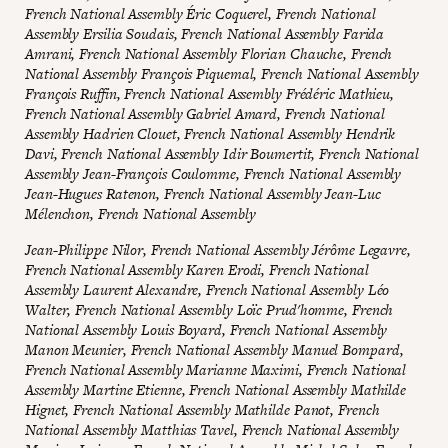
French National Assembly Éric Coquerel, French National
Assembly Ersilia Soudais, French National Assembly Farida
Amrani, French National Assembly Florian Chauche, French
National Assembly François Piquemal, French National Assembly
François Ruffin, French National Assembly Frédéric Mathieu,
French National Assembly Gabriel Amard, French National
Assembly Hadrien Clouet, French National Assembly Hendrik
Davi, French National Assembly Idir Boumertit, French National
Assembly Jean-François Coulomme, French National Assembly
Jean-Hugues Ratenon, French National Assembly Jean-Luc
Mélenchon, French National Assembly
Jean-Philippe Nilor, French National Assembly Jérôme Legavre,
French National Assembly Karen Erodi, French National
Assembly Laurent Alexandre, French National Assembly Léo
Walter, French National Assembly Loïc Prud'homme, French
National Assembly Louis Boyard, French National Assembly
Manon Meunier, French National Assembly Manuel Bompard,
French National Assembly Marianne Maximi, French National
Assembly Martine Etienne, French National Assembly Mathilde
Hignet, French National Assembly Mathilde Panot, French
National Assembly Matthias Tavel, French National Assembly