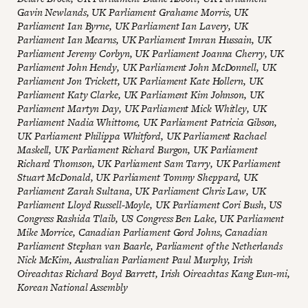
Gavin Newlands, UK Parliament Grahame Morris, UK
Parliament Ian Byrne, UK Parliament Ian Lavery, UK
Parliament Ian Mearns, UK Parliament Imran Hussain, UK
Parliament Jeremy Corbyn, UK Parliament Joanna Cherry, UK
Parliament John Hendy, UK Parliament John McDonnell, UK
Parliament Jon Trickett, UK Parliament Kate Hollern, UK
Parliament Katy Clarke, UK Parliament Kim Johnson, UK
Parliament Martyn Day, UK Parliament Mick Whitley, UK
Parliament Nadia Whittome, UK Parliament Patricia Gibson,
UK Parliament Philippa Whitford, UK Parliament Rachael
Maskell, UK Parliament Richard Burgon, UK Parliament
Richard Thomson, UK Parliament Sam Tarry, UK Parliament
Stuart McDonald, UK Parliament Tommy Sheppard, UK
Parliament Zarah Sultana, UK Parliament Chris Law, UK
Parliament
Lloyd Russell-Moyle, UK Parliament Cori Bush, US
Congress Rashida Tlaib, US Congress
Ben Lake, UK Parliament
Mike Morrice, Canadian Parliament Gord Johns, Canadian
Parliament Stephan van Baarle, Parliament of the Netherlands
Nick McKim, Australian Parliament Paul Murphy, Irish
Oireachtas Richard Boyd Barrett, Irish Oireachtas Kang Eun-mi,
Korean National Assembly