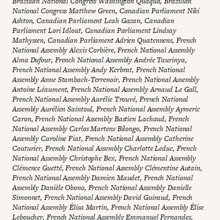
Brazilian National Congress Washington Quaquá, Brazilian
National Congress Matthew Green, Canadian Parliament Niki
Ashton, Canadian Parliament Leah Gazan, Canadian
Parliament Lori Idlout, Canadian Parliament Lindsay
Mathyssen, Canadian Parliament Adrien Quatennens, French
National Assembly Alexis Corbière, French National Assembly
Alma Dufour, French National Assembly Andrée Taurinya,
French National Assembly Andy Kerbrat, French National
Assembly Anne Stambach-Terrenoir, French National Assembly
Antoine Léaument, French National Assembly Arnaud Le Gall,
French National Assembly Aurélie Trouvé, French National
Assembly Aurélien Saintoul, French National Assembly Aymeric
Caron, French National Assembly Bastien Lachaud, French
National Assembly Carlos Martens Bilongo, French National
Assembly Caroline Fiat, French National Assembly Catherine
Couturier, French National Assembly Charlotte Leduc, French
National Assembly Christophe Bex, French National Assembly
Clémence Guetté, French National Assembly Clémentine Autain,
French National Assembly Damien Maudet, French National
Assembly Danièle Obono, French National Assembly Danielle
Simonnet, French National Assembly David Guiraud, French
National Assembly Élisa Martin, French National Assembly Élise
Leboucher, French National Assembly Emmanuel Fernandes,