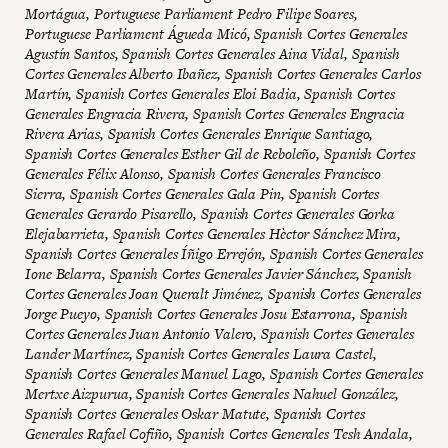
Mortágua, Portuguese Parliament Pedro Filipe Soares,
Portuguese Parliament Águeda Micó, Spanish Cortes Generales
Agustín Santos, Spanish Cortes Generales Aina Vidal, Spanish
Cortes Generales Alberto Ibañez, Spanish Cortes Generales Carlos
Martín, Spanish Cortes Generales Eloi Badia, Spanish Cortes
Generales Engracia Rivera, Spanish Cortes Generales Engracia
Rivera Arias, Spanish Cortes Generales Enrique Santiago,
Spanish Cortes Generales Esther Gil de Reboleño, Spanish Cortes
Generales Félix Alonso, Spanish Cortes Generales Francisco
Sierra, Spanish Cortes Generales Gala Pin, Spanish Cortes
Generales Gerardo Pisarello, Spanish Cortes Generales Gorka
Elejabarrieta, Spanish Cortes Generales Hèctor Sánchez Mira,
Spanish Cortes Generales Íñigo Errejón, Spanish Cortes Generales
Ione Belarra, Spanish Cortes Generales Javier Sánchez, Spanish
Cortes Generales Joan Queralt Jiménez, Spanish Cortes Generales
Jorge Pueyo, Spanish Cortes Generales Josu Estarrona, Spanish
Cortes Generales Juan Antonio Valero, Spanish Cortes Generales
Lander Martínez, Spanish Cortes Generales Laura Castel,
Spanish Cortes Generales Manuel Lago, Spanish Cortes Generales
Mertxe Aizpurua, Spanish Cortes Generales Nahuel González,
Spanish Cortes Generales Oskar Matute, Spanish Cortes
Generales Rafael Cofiño, Spanish Cortes Generales Tesh Andala,