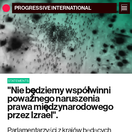
PROGRESSIVE
INTERNATIONAL
STATEMENTS
"Nie będziemy współwinni
poważnego naruszenia
prawa międzynarodowego
przez Izrael".
Parlamentarzyści z krajów będących