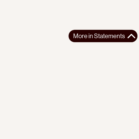
More in
Statements
More in
Statements
SOUTH AMERICA
STATEMENTS
2026-07-21