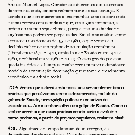
Andres Manuel Lopez Obrador são diferentes dos referentes
da primeira onda, embora reúnam parte de sua herança. E
acredito que continuaremos a testemunhar uma terceira onda
e uma terceira contraonda até que, em algum momento, a
ordem do mundo seja definida, porque essa instabilidade e
angústia não podem ser perpetuadas. Em última análise, como
aconteceu nas décadas de 1930 e 1980, o que vemos é o
declínio cíclico de um regime de acumulação econômica
(liberal entre 1870 e 1920, capitalista de Estado entre 1940 e
1980, neoliberal entre 1980 e 2010). O caos gerado por essa
queda histórica e a luta para estabelecer um novo e duradouro
modelo de acumulação-dominação que retome o crescimento
econômico e a adesão social.
TOP: Vemos que a direita está mais uma vez implementando
práticas que pensávamos terem sido superadas, incluindo
golpes de Estado, perseguição política e tentativas de
assassinato… Até o senhor sofreu um golpe de Estado. Como o
senhor acredita que essas práticas continuarão a evoluir e
como podemos, a partir de projetos populares, resistir a elas?
ÁGL
: Algo típico do tempo liminar, do interregno, é a
divergência das elites políticas. Quando as coisas vão bem —