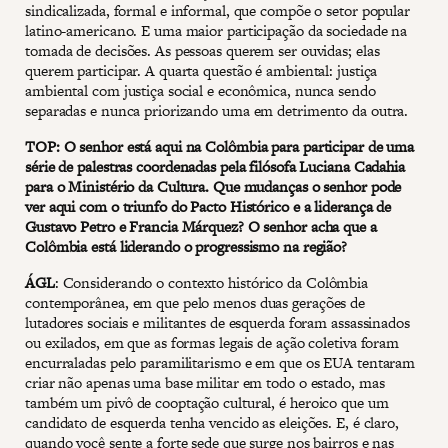
sindicalizada, formal e informal, que compõe o setor popular
latino-americano. E uma maior participação da sociedade na
tomada de decisões. As pessoas querem ser ouvidas; elas
querem participar. A quarta questão é ambiental: justiça
ambiental com justiça social e econômica, nunca sendo
separadas e nunca priorizando uma em detrimento da outra.
TOP: O senhor está aqui na Colômbia para participar de uma
série de palestras coordenadas pela filósofa Luciana Cadahia
para o Ministério da Cultura. Que mudanças o senhor pode
ver aqui com o triunfo do Pacto Histórico e a liderança de
Gustavo Petro e Francia Márquez? O senhor acha que a
Colômbia está liderando o progressismo na região?
ÁGL
: Considerando o contexto histórico da Colômbia
contemporânea, em que pelo menos duas gerações de
lutadores sociais e militantes de esquerda foram assassinados
ou exilados, em que as formas legais de ação coletiva foram
encurraladas pelo paramilitarismo e em que os EUA tentaram
criar não apenas uma base militar em todo o estado, mas
também um pivô de cooptação cultural, é heroico que um
candidato de esquerda tenha vencido as eleições. E, é claro,
quando você sente a forte sede que surge nos bairros e nas