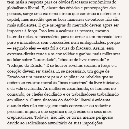
tem mais a resposta para os óbvios fracassos econômicos do
globalismo liberal. E, diante das dúvidas e preocupações das
pessoas, surge uma extrema-direita que continua a defender o
capital, mas acredita que as boas maneiras de outrora não são
mais suficientes. E que as regras do mercado devem agora ser
impostas à força. Isso leva a acalmar as pessoas, mesmo
batendo nelas, se necessário, para retornar a um mercado livre
puro e imaculado, sem concessões nem ambiguidades, porque
— segundo eles — esta foi a causa do fracasso. Assim, essa
extrema-direita tende a se consolidar e ganhar mais militantes
ao falar sobre "autoridade", "choque de livre mercado" e
"redução do Estado." E se houver revoltas sociais, a força e a
coerção devem ser usadas. E, se necessário, um golpe de
Estado ou um massacre para disciplinar os rebeldes que se
opõem ao retorno moral às "boas maneiras" da livre iniciativa
e da vida civilizada. As mulheres cozinhando, os homens no
comando, os chefes decidindo e os trabalhadores trabalhando
em silêncio. Outro sintoma do declínio liberal é evidente
quando eles não conseguem mais convencer ou seduzir e
precisam impor, o que significa que já estão em seus anos
crepusculares. Todavia, isso não os torna menos perigosos
devido ao radicalismo autoritário de suas imposições.