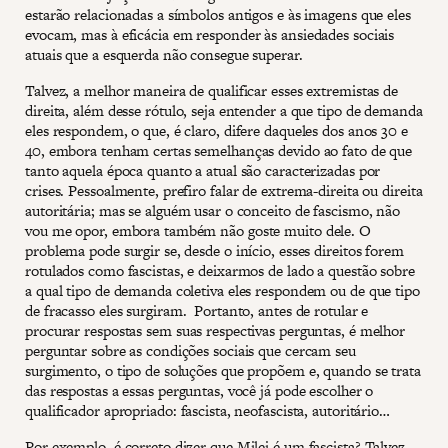
estarão relacionadas a símbolos antigos e às imagens que eles
evocam, mas à eficácia em responder às ansiedades sociais
atuais que a esquerda não consegue superar.
Talvez, a melhor maneira de qualificar esses extremistas de
direita, além desse rótulo, seja entender a que tipo de demanda
eles respondem, o que, é claro, difere daqueles dos anos 30 e
40, embora tenham certas semelhanças devido ao fato de que
tanto aquela época quanto a atual são caracterizadas por
crises. Pessoalmente, prefiro falar de extrema-direita ou direita
autoritária; mas se alguém usar o conceito de fascismo, não
vou me opor, embora também não goste muito dele. O
problema pode surgir se, desde o início, esses direitos forem
rotulados como fascistas, e deixarmos de lado a questão sobre
a qual tipo de demanda coletiva eles respondem ou de que tipo
de fracasso eles surgiram. Portanto, antes de rotular e
procurar respostas sem suas respectivas perguntas, é melhor
perguntar sobre as condições sociais que cercam seu
surgimento, o tipo de soluções que propõem e, quando se trata
das respostas a essas perguntas, você já pode escolher o
qualificador apropriado: fascista, neofascista, autoritário…
Por exemplo, é correto dizer que Milei é um fascista? Talvez,