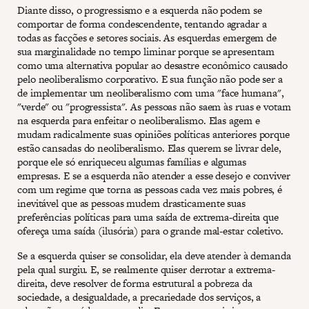
Diante disso, o progressismo e a esquerda não podem se
comportar de forma condescendente, tentando agradar a
todas as facções e setores sociais. As esquerdas emergem de
sua marginalidade no tempo liminar porque se apresentam
como uma alternativa popular ao desastre econômico causado
pelo neoliberalismo corporativo. E sua função não pode ser a
de implementar um neoliberalismo com uma "face humana",
"verde" ou "progressista". As pessoas não saem às ruas e votam
na esquerda para enfeitar o neoliberalismo. Elas agem e
mudam radicalmente suas opiniões políticas anteriores porque
estão cansadas do neoliberalismo. Elas querem se livrar dele,
porque ele só enriqueceu algumas famílias e algumas
empresas. E se a esquerda não atender a esse desejo e conviver
com um regime que torna as pessoas cada vez mais pobres, é
inevitável que as pessoas mudem drasticamente suas
preferências políticas para uma saída de extrema-direita que
ofereça uma saída (ilusória) para o grande mal-estar coletivo.
Se a esquerda quiser se consolidar, ela deve atender à demanda
pela qual surgiu. E, se realmente quiser derrotar a extrema-
direita, deve resolver de forma estrutural a pobreza da
sociedade, a desigualdade, a precariedade dos serviços, a