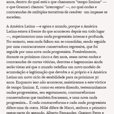
anos, dentro do qual está o que chamamos "tempo liminar" —
o que Gramsci chamou "interregno" —, no qual ondas e
contraondas de múltiplas tentativas de resolver um impasse se
sucedem.
A América Latina —e agora o mundo, porque a América
Latina estava à frente do que aconteceu depois em todo lugar
—, experimentou uma onda progressista intensa e profunda.
No entanto, essa onda falhou em se consolidar, sendo seguida
por uma contracorrente conservadora regressiva, que foi
seguida por uma nova onda progressista. Possivelmente,
durante os próximos cinco a dez anos, essas novas ondas e
contraondas de curtas vitórias, derrotas e hegemonias ainda
serão vistas até que o mundo redefina um novo modelo de
acumulação e legitimação que devolva a si próprio e à América
Latina um novo ciclo de estabilidade para os próximos 30
anos. Enquanto isso não acontecer, assistiremos a este vórtice
de tempo liminar. E, como eu estava dizendo, testemunhamos
ondas progressistas, seu esgotamento, contrarreformas
conservadoras que também fracassam, e uma nova onda
progressista… E cada contrarreforma e cada onda progressista
difere uma da outra. Milei difere de Macri, embora o primeiro
pegue parte do segundo. Alberto Fernandez, Gustavo Petro e