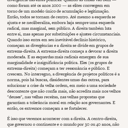
como foram até os anos 2000 — as elites convergem em
torno de um modelo único de acumulação e legitimação.
Então, todos se tornam de centro. Até mesmo a esquerda se
ajusta e se neoliberaliza, embora haja sempre uma esquerda
radical, mas marginal, sem público. A direita também luta
entre si, mas apenas por substituições e ajustes circunstanciais.
Quando isso entra em seu inevitável declínio histórico,
começam as divergências e a direita se divide em grupos de
extrema-direita. A extrema-direita começa a devorar a direita
moderada. E as esquerdas mais radicais emergem de sua
marginalidade e insignificância política. Eles (os grupos de
extrema-direita) começam a ter ressonância e público. E
crescem. No interregno, a divergência de projetos políticos é a
norma, pois há buscas, dissidentes umas das outras, para
solucionar a crise da velha ordem, em meio a uma sociedade
descontente que não confia mais, não acredita mais nos velhos
"deuses", nas velhas receitas, nas velhas propostas que
garantiam a tolerância moral em relação aos governantes. E
então, os extremos começam a se fortalecer.
É isso que veremos acontecer com a direita. A centro-direita,
que governou o continente e o mundo por 30 ou 40 anos, não