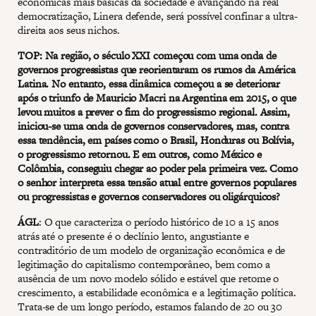
econômicas mais básicas da sociedade e avançando na real
democratização, Linera defende, será possível confinar a ultra-
direita aos seus nichos.
TOP: Na região, o século XXI começou com uma onda de
governos progressistas que reorientaram os rumos da América
Latina. No entanto, essa dinâmica começou a se deteriorar
após o triunfo de Mauricio Macri na Argentina em 2015, o que
levou muitos a prever o fim do progressismo regional. Assim,
iniciou-se uma onda de governos conservadores, mas, contra
essa tendência, em países como o Brasil, Honduras ou Bolívia,
o progressismo retornou. E em outros, como México e
Colômbia, conseguiu chegar ao poder pela primeira vez. Como
o senhor interpreta essa tensão atual entre governos populares
ou progressistas e governos conservadores ou oligárquicos?
ÁGL
: O que caracteriza o período histórico de 10 a 15 anos
atrás até o presente é o declínio lento, angustiante e
contraditório de um modelo de organização econômica e de
legitimação do capitalismo contemporâneo, bem como a
ausência de um novo modelo sólido e estável que retome o
crescimento, a estabilidade econômica e a legitimação política.
Trata-se de um longo período, estamos falando de 20 ou 30