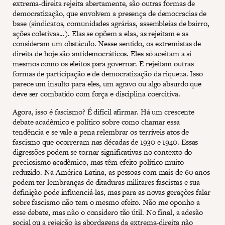
extrema-direita rejeita abertamente, são outras formas de
democratização, que envolvem a presença de democracias de
base (sindicatos, comunidades agrárias, assembleias de bairro,
ações coletivas...). Elas se opõem a elas, as rejeitam e as
consideram um obstáculo. Nesse sentido, os extremistas de
direita de hoje são antidemocráticos. Eles só aceitam a si
mesmos como os eleitos para governar. E rejeitam outras
formas de participação e de democratização da riqueza. Isso
parece um insulto para eles, um agravo ou algo absurdo que
deve ser combatido com força e disciplina coercitiva.
Agora, isso é fascismo? É difícil afirmar. Há um crescente
debate acadêmico e político sobre como chamar essa
tendência e se vale a pena relembrar os terríveis atos de
fascismo que ocorreram nas décadas de 1930 e 1940. Essas
digressões podem se tornar significativas no contexto do
preciosismo acadêmico, mas têm efeito político muito
reduzido. Na América Latina, as pessoas com mais de 60 anos
podem ter lembranças de ditaduras militares fascistas e sua
definição pode influenciá-las, mas para as novas gerações falar
sobre fascismo não tem o mesmo efeito. Não me oponho a
esse debate, mas não o considero tão útil. No final, a adesão
social ou a rejeição às abordagens da extrema-direita não