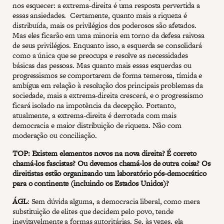
nos esquecer: a extrema-direita é uma resposta pervertida a
essas ansiedades. Certamente, quanto mais a riqueza é
distribuída, mais os privilégios dos poderosos são afetados.
Mas eles ficarão em uma minoria em torno da defesa raivosa
de seus privilégios. Enquanto isso, a esquerda se consolidará
como a única que se preocupa e resolve as necessidades
básicas das pessoas. Mas quanto mais essas esquerdas ou
progressismos se comportarem de forma temerosa, tímida e
ambígua em relação à resolução dos principais problemas da
sociedade, mais a extrema-direita crescerá, e o progressismo
ficará isolado na impotência da decepção. Portanto,
atualmente, a extrema-direita é derrotada com mais
democracia e maior distribuição de riqueza. Não com
moderação ou conciliação.
TOP: Existem elementos novos na nova direita? É correto
chamá-los fascistas? Ou devemos chamá-los de outra coisa? Os
direitistas estão organizando um laboratório pós-democrático
para o continente (incluindo os Estados Unidos)?
ÁGL
: Sem dúvida alguma, a democracia liberal, como mera
substituição de elites que decidem pelo povo, tende
inevitavelmente a formas autoritárias. Se, às vezes, ela