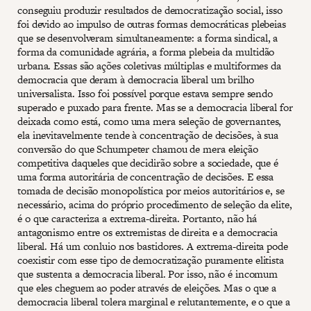
conseguiu produzir resultados de democratização social, isso
foi devido ao impulso de outras formas democráticas plebeias
que se desenvolveram simultaneamente: a forma sindical, a
forma da comunidade agrária, a forma plebeia da multidão
urbana. Essas são ações coletivas múltiplas e multiformes da
democracia que deram à democracia liberal um brilho
universalista. Isso foi possível porque estava sempre sendo
superado e puxado para frente. Mas se a democracia liberal for
deixada como está, como uma mera seleção de governantes,
ela inevitavelmente tende à concentração de decisões, à sua
conversão do que Schumpeter chamou de mera eleição
competitiva daqueles que decidirão sobre a sociedade, que é
uma forma autoritária de concentração de decisões. E essa
tomada de decisão monopolística por meios autoritários e, se
necessário, acima do próprio procedimento de seleção da elite,
é o que caracteriza a extrema-direita. Portanto, não há
antagonismo entre os extremistas de direita e a democracia
liberal. Há um conluio nos bastidores. A extrema-direita pode
coexistir com esse tipo de democratização puramente elitista
que sustenta a democracia liberal. Por isso, não é incomum
que eles cheguem ao poder através de eleições. Mas o que a
democracia liberal tolera marginal e relutantemente, e o que a