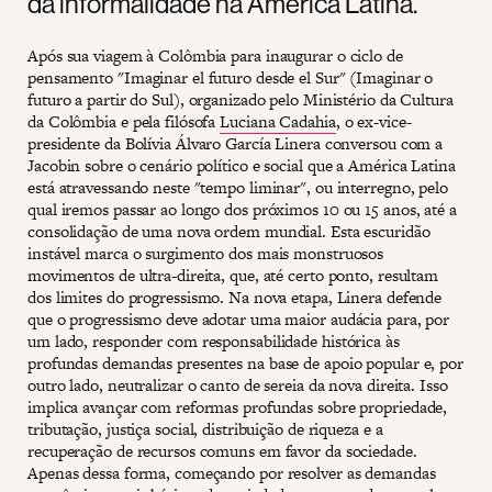
da informalidade na América Latina.
Após sua viagem à Colômbia para inaugurar o ciclo de
pensamento "Imaginar el futuro desde el Sur" (Imaginar o
futuro a partir do Sul), organizado pelo Ministério da Cultura
da Colômbia e pela filósofa
Luciana Cadahia
, o ex-vice-
presidente da Bolívia Álvaro García Linera conversou com a
Jacobin sobre o cenário político e social que a América Latina
está atravessando neste "tempo liminar", ou interregno, pelo
qual iremos passar ao longo dos próximos 10 ou 15 anos, até a
consolidação de uma nova ordem mundial. Esta escuridão
instável marca o surgimento dos mais monstruosos
movimentos de ultra-direita, que, até certo ponto, resultam
dos limites do progressismo. Na nova etapa, Linera defende
que o progressismo deve adotar uma maior audácia para, por
um lado, responder com responsabilidade histórica às
profundas demandas presentes na base de apoio popular e, por
outro lado, neutralizar o canto de sereia da nova direita. Isso
implica avançar com reformas profundas sobre propriedade,
tributação, justiça social, distribuição de riqueza e a
recuperação de recursos comuns em favor da sociedade.
Apenas dessa forma, começando por resolver as demandas