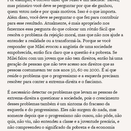
mas primeiro você deve se perguntar por que ele ganhou,
quem votou nele e por quais motivos. Isso é o que importa.
Além disso, você deve se perguntar o que fez para contribuir
para esse resultado. Atualmente, é mais apropriado nos
fazermos essa pergunta do que colocar um rótulo fácil que
resolva o problema da rejeição moral, mas que não nos ajude a
entender a realidade ou a transformá-la. Porque se você
responder que Milei evocou a angústia de uma sociedade
empobrecida, então fica claro que a questão é a pobreza. Se
Milei falou com um jovem que não tem direitos, então há uma
geração de pessoas que não teve acesso aos direitos que as
pessoas costumavam ter nos anos 50, 60 ou 2000. É aí que
reside o problema que o progressismo e a esquerda precisam
resolver para conter a extrema-direita e o fascismo.
É necessário detectar os problemas que levam as pessoas de
extrema-direita a questionar a sociedade, pois o crescimento
desses problemas também é um sintoma do fracasso da
esquerda e do progressismo. Eles não surgem do nada, mas
somente depois que o progressismo não ousou, não pôde, não
quis, não viu, não entendeu a classe e a juventude precária, e
não compreendeu o significado da pobreza e da economia